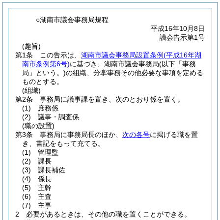
○湖南市議会事務局規程
平成16年10月8日
議会告示第1号
(趣旨)
第1条
この告示は、
湖南市議会事務局設置条例
(平成16年湖
南市条例第6号)
に基づき、湖南市議会事務局
(以下「事務
局」という。)
の組織、分掌事務その他必要な事項を定める
ものとする。
(組織)
第2条
事務局に議事課を置き、次のとおり係を置く。
(1)
庶務係
(2)
議事・調査係
(職の設置)
第3条
事務局に事務局長のほか、
次の各号
に掲げる職を置
き、書記をもって充てる。
(1)
管理監
(2)
課長
(3)
課長補佐
(4)
係長
(5)
主幹
(6)
主査
(7)
主事
2
必要があるときは、その他の職を置くことができる。