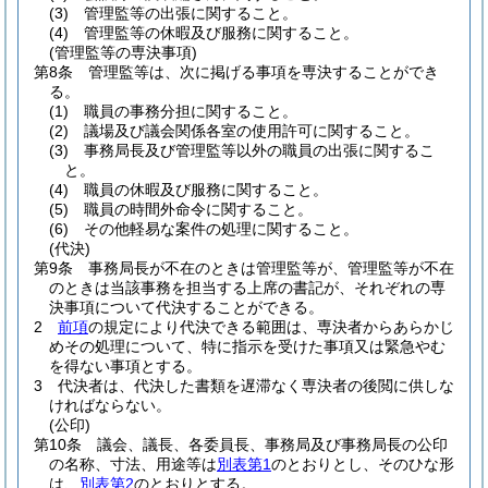
(3)
管理監等の出張に関すること。
(4)
管理監等の休暇及び服務に関すること。
(管理監等の専決事項)
第8条
管理監等は、次に掲げる事項を専決することができ
る。
(1)
職員の事務分担に関すること。
(2)
議場及び議会関係各室の使用許可に関すること。
(3)
事務局長及び管理監等以外の職員の出張に関するこ
と。
(4)
職員の休暇及び服務に関すること。
(5)
職員の時間外命令に関すること。
(6)
その他軽易な案件の処理に関すること。
(代決)
第9条
事務局長が不在のときは管理監等が、管理監等が不在
のときは当該事務を担当する上席の書記が、それぞれの専
決事項について代決することができる。
2
前項
の規定により代決できる範囲は、専決者からあらかじ
めその処理について、特に指示を受けた事項又は緊急やむ
を得ない事項とする。
3
代決者は、代決した書類を遅滞なく専決者の後閲に供しな
ければならない。
(公印)
第10条
議会、議長、各委員長、事務局及び事務局長の公印
の名称、寸法、用途等は
別表第1
のとおりとし、そのひな形
は、
別表第2
のとおりとする。