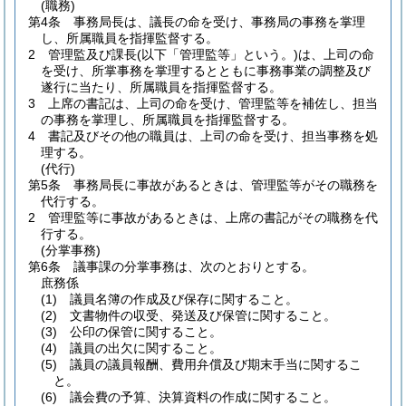
(職務)
第4条
事務局長は、議長の命を受け、事務局の事務を掌理
し、所属職員を指揮監督する。
2
管理監及び課長
(以下「管理監等」という。)
は、上司の命
を受け、所掌事務を掌理するとともに事務事業の調整及び
遂行に当たり、所属職員を指揮監督する。
3
上席の書記は、上司の命を受け、管理監等を補佐し、担当
の事務を掌理し、所属職員を指揮監督する。
4
書記及びその他の職員は、上司の命を受け、担当事務を処
理する。
(代行)
第5条
事務局長に事故があるときは、管理監等がその職務を
代行する。
2
管理監等に事故があるときは、上席の書記がその職務を代
行する。
(分掌事務)
第6条
議事課の分掌事務は、次のとおりとする。
庶務係
(1)
議員名簿の作成及び保存に関すること。
(2)
文書物件の収受、発送及び保管に関すること。
(3)
公印の保管に関すること。
(4)
議員の出欠に関すること。
(5)
議員の議員報酬、費用弁償及び期末手当に関するこ
と。
(6)
議会費の予算、決算資料の作成に関すること。