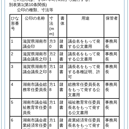
別表第1
(第10条関係)
公印の種類、寸法等
ひな
公印の名称
寸
書
用途
保管者
形番
法
体
号
(m
m)
1
滋賀県湖南市
方3
隷
議会名をもって発
事務局
議会印
0
書
する公文書用
長
2
滋賀県湖南市
方2
隷
議長名をもって発
事務局
議会議長之印
1
書
する公文書用
長
3
滋賀県湖南市
方1
隷
議長名をもって発
事務局
議会議長之印
8
書
する各種証明、許
長
可
4
湖南市議会総
方1
隷
総務常任委員長名
事務局
務常任委員長
8
書
をもって発する公
長
文書用
5
湖南市議会福
方1
隷
福祉教育常任委員
事務局
祉教育常任委
8
書
長名をもって発す
長
員長
る公文書用
6
湖南市議会産
方1
隷
産業経済常任委員
事務局
業経済常任委
8
書
長名をもって発す
長