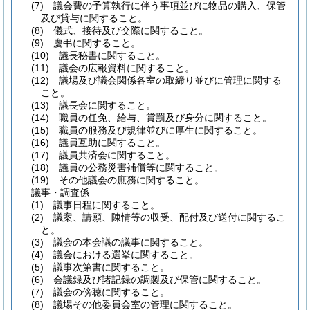
(7)
議会費の予算執行に伴う事項並びに物品の購入、保管
及び貸与に関すること。
(8)
儀式、接待及び交際に関すること。
(9)
慶弔に関すること。
(10)
議長秘書に関すること。
(11)
議会の広報資料に関すること。
(12)
議場及び議会関係各室の取締り並びに管理に関する
こと。
(13)
議長会に関すること。
(14)
職員の任免、給与、賞罰及び身分に関すること。
(15)
職員の服務及び規律並びに厚生に関すること。
(16)
議員互助に関すること。
(17)
議員共済会に関すること。
(18)
議員の公務災害補償等に関すること。
(19)
その他議会の庶務に関すること。
議事・調査係
(1)
議事日程に関すること。
(2)
議案、請願、陳情等の収受、配付及び送付に関するこ
と。
(3)
議会の本会議の議事に関すること。
(4)
議会における選挙に関すること。
(5)
議事次第書に関すること。
(6)
会議録及び諸記録の調製及び保管に関すること。
(7)
議会の傍聴に関すること。
(8)
議場その他委員会室の管理に関すること。