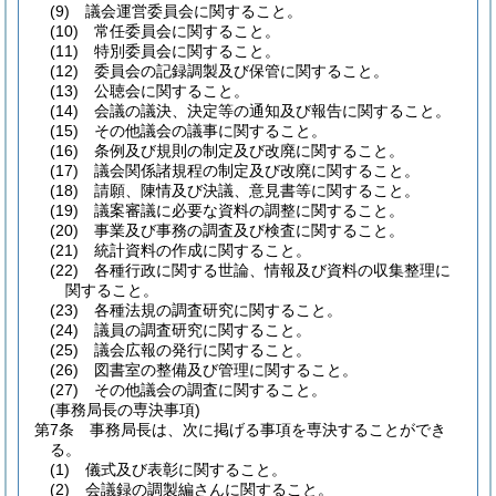
(9)
議会運営委員会に関すること。
(10)
常任委員会に関すること。
(11)
特別委員会に関すること。
(12)
委員会の記録調製及び保管に関すること。
(13)
公聴会に関すること。
(14)
会議の議決、決定等の通知及び報告に関すること。
(15)
その他議会の議事に関すること。
(16)
条例及び規則の制定及び改廃に関すること。
(17)
議会関係諸規程の制定及び改廃に関すること。
(18)
請願、陳情及び決議、意見書等に関すること。
(19)
議案審議に必要な資料の調整に関すること。
(20)
事業及び事務の調査及び検査に関すること。
(21)
統計資料の作成に関すること。
(22)
各種行政に関する世論、情報及び資料の収集整理に
関すること。
(23)
各種法規の調査研究に関すること。
(24)
議員の調査研究に関すること。
(25)
議会広報の発行に関すること。
(26)
図書室の整備及び管理に関すること。
(27)
その他議会の調査に関すること。
(事務局長の専決事項)
第7条
事務局長は、次に掲げる事項を専決することができ
る。
(1)
儀式及び表彰に関すること。
(2)
会議録の調製編さんに関すること。