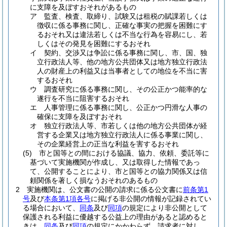
に支障を及ぼすおそれがあるもの
ア
監査、検査、取締り、試験又は租税の賦課若しくは
徴収に係る事務に関し、正確な事実の把握を困難にす
るおそれ又は違法若しくは不当な行為を容易にし、若
しくはその発見を困難にするおそれ
イ
契約、交渉又は争訟に係る事務に関し、市、国、独
立行政法人等、他の地方公共団体又は地方独立行政法
人の財産上の利益又は当事者としての地位を不当に害
するおそれ
ウ
調査研究に係る事務に関し、その公正かつ能率的な
遂行を不当に阻害するおそれ
エ
人事管理に係る事務に関し、公正かつ円滑な人事の
確保に支障を及ぼすおそれ
オ
独立行政法人等、市若しくは他の地方公共団体が経
営する企業又は地方独立行政法人に係る事業に関し、
その企業経営上の正当な利益を害するおそれ
(5)
市と国等との間における協議、協力、依頼、委託等に
基づいて実施機関が作成し、又は取得した情報であっ
て、公開することにより、市と国等との協力関係又は信
頼関係を著しく損なうおそれのあるもの
2
実施機関は、公文書の公開の請求に係る公文書に
前条第1
号
及び
本条第1項各号
に掲げる非公開の情報が記録されてい
る場合において、
同条
及び
同項
の規定により非公開として
保護される利益に優越する公益上の理由があると認めると
きは、
同条
及び
同項
の規定にかかわらず、請求者に対し、