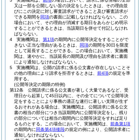
3
実施機関は、
前項
の場合において、請求に係る情報の全部
又は一部を公開しない旨の決定をしたときは、その理由並
びにこの決定に対し審査請求ができること及び審査請求が
できる期間を
同項
の書面に記載しなければならない。
この
場合において、その理由が消滅する期日をあらかじめ明示
することができるときは、当該期日を併せて付記しなけれ
ばならない。
4
実施機関は、
第1項
の期間内に公開等決定をすることがで
きない正当な理由があるときは、
同項
の期間を30日を限度
として延長することができる。
この場合において、実施機
関は、速やかに、当該延長の期間及び理由を請求者に書面
により通知しなければならない。
5
実施機関は、公開の請求に係る公文書が存在しないことそ
の他の理由により請求を拒否するときは、
前4項
の規定を準
用する。
(公開等決定の期限の特例)
第12条
公開請求に係る公文書が著しく大量であるなど、受
理日から起算して45日以内に、その全てについて公開等決
定をすることにより事務の適正な遂行に著しい支障が生ず
るおそれがある場合は、実施機関は、公開請求に係る公文
書の相当の部分につき当該期間内に公開等決定をし、残り
の部分については相当の期間内に公開等決定をすれば足り
るものとする。
この場合において、実施機関は、
前条第1項
の期間内に
同条第4項後段
の規定の例により、公開請求者に
通知しなければならない。