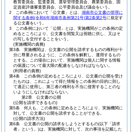
教育委員会、監査委員、選挙管理委員会、農業委員会、固
定資産評価審査委員会、公平委員会及び議会をいう。
2
この条例において「公文書」とは、
湖南市公文書の管理に
関する条例
(令和6年湖南市条例第21号)
第2条第2号
に規定す
る公文書をいう。
3
この条例において「公開」とは、実施機関がこの条例の定
めるところにより、公文書を閲覧又は視聴に供し、又はそ
の写しを交付することをいう。
(実施機関の責務)
第3条
実施機関は、公文書の公開を請求するものの権利が十
分に尊重されるように、この条例を解釈し、運用するもの
とする。
この場合において、実施機関は個人に関する情報
の保護について最大限の配慮をしなければならない。
(利用者の責務)
第4条
この条例の定めるところにより、公文書の公開を受け
たものは、これによって得た情報をこの条例の目的に則し
て適正に使用し、第三者の権利を不当に侵害することのな
いようにしなければならない。
第2章
公文書の公開
(公開を請求できるもの)
第5条
何人も、この条例に定めるところにより、実施機関に
対して、公文書の公開を請求することができる。
(公開の請求方法)
第6条
公文書の公開の請求をしようとするもの
(以下「請求
者」という。)
は、実施機関に対して、次の事項を記載した