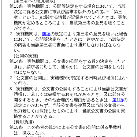
(第三者への意見聴取)
第13条
実施機関は、公開等決定をする場合において、当該
決定に係る公文書に市及び請求者以外のもの
(以下「第三
者」という。)
に関する情報が記録されているときは、実施
機関が定めるところにより、当該第三者の意見を聴くこと
ができる。
2
実施機関は、
前項
の規定により第三者の意見を聴いた場合
において、公開等決定をしたときは、速やかに、当該決定
の内容を当該第三者に書面により通知しなければならな
い。
(公開の実施)
第14条
実施機関は、公文書の公開をする旨の決定をしたと
きは、請求者に対して、速やかに、公文書の公開をしなけ
ればならない。
2
公文書の公開は、実施機関が指定する日時及び場所におい
て行う。
3
実施機関は、公文書の公開をすることにより当該公文書が
汚損し、若しくは破損するおそれがあるとき、又は部分公
開をするとき、その他合理的な理由があるときは、
第1項
の
規定にかかわらず、当該公文書を複写又は当該公文書から
出力若しくは採録したものにより、当該公文書の公開を実
施することができる。
(費用負担)
第15条
この条例の規定による公文書の公開に係る手数料
は、徴収しない。