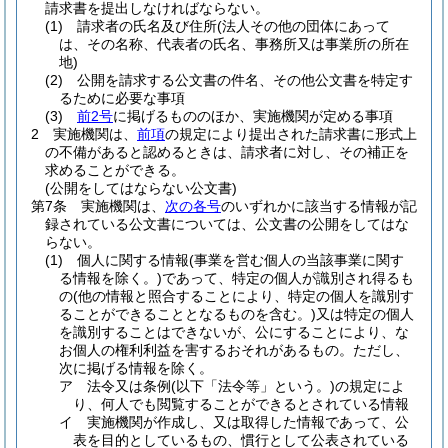
請求書を提出しなければならない。
(1)
請求者の氏名及び住所
(法人その他の団体にあって
は、その名称、代表者の氏名、事務所又は事業所の所在
地)
(2)
公開を請求する公文書の件名、その他公文書を特定す
るために必要な事項
(3)
前2号
に掲げるもののほか、実施機関が定める事項
2
実施機関は、
前項
の規定により提出された請求書に形式上
の不備があると認めるときは、請求者に対し、その補正を
求めることができる。
(公開をしてはならない公文書)
第7条
実施機関は、
次の各号
のいずれかに該当する情報が記
録されている公文書については、公文書の公開をしてはな
らない。
(1)
個人に関する情報
(事業を営む個人の当該事業に関す
る情報を除く。)
であって、特定の個人が識別され得るも
の
(他の情報と照合することにより、特定の個人を識別す
ることができることとなるものを含む。)
又は特定の個人
を識別することはできないが、公にすることにより、な
お個人の権利利益を害するおそれがあるもの。
ただし、
次に掲げる情報を除く。
ア
法令又は条例
(以下「法令等」という。)
の規定によ
り、何人でも閲覧することができるとされている情報
イ
実施機関が作成し、又は取得した情報であって、公
表を目的としているもの、慣行として公表されている