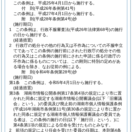
この条例は、平成25年4月1日から施行する。
付
則
(平成26年
条例第41号)
この条例は、平成27年4月1日から施行する。
附
則
(平成28年
条例第4号)
抄
(施行期日)
1
この条例は、行政不服審査法
(平成26年法律第68号)
の施行
の日から施行する。
(経過措置)
2
行政庁の処分その他の行為又は不作為についての不服申立
てであってこの条例の施行前にされた行政庁の処分その他
の行為又はこの条例の施行前にされた申請に係る行政庁の
不作為に係るものについては、この附則に特別の定めがあ
る場合を除き、なお従前の例による。
附
則
(令和4年
条例第28号)
抄
(施行期日)
第1条
この条例は、令和5年4月1日から施行する。
(経過措置)
第3条
湖南市情報公開条例第17条第4項の規定により市に置
かれた同条に規定する湖南市情報公開審議会
(以下「旧審議
会」という。)
の委員及び廃止前の湖南市個人情報保護条例
(平成16年湖南市条例第11号)
第30条の規定により市に置か
れた同条に規定する湖南市個人情報保護審議会の委員であ
る者は、この条例の施行の日
(以下「施行日」という。)
に
第4条第1項の規定による任命を受けたものとみなす。
2
前項の規定により任命を受けた委員の任期は、本則第4条