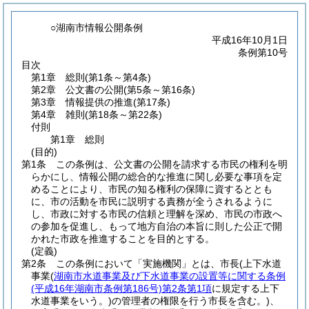
○湖南市情報公開条例
平成16年10月1日
条例第10号
目次
第1章
総則
(第1条～第4条)
第2章
公文書の公開
(第5条～第16条)
第3章
情報提供の推進
(第17条)
第4章
雑則
(第18条～第22条)
付則
第1章
総則
(目的)
第1条
この条例は、公文書の公開を請求する市民の権利を明
らかにし、情報公開の総合的な推進に関し必要な事項を定
めることにより、市民の知る権利の保障に資するととも
に、市の活動を市民に説明する責務が全うされるように
し、市政に対する市民の信頼と理解を深め、市民の市政へ
の参加を促進し、もって地方自治の本旨に則した公正で開
かれた市政を推進することを目的とする。
(定義)
第2条
この条例において「実施機関」とは、市長
(上下水道
事業
(
湖南市水道事業及び下水道事業の設置等に関する条例
(平成16年湖南市条例第186号)
第2条第1項
に規定する上下
水道事業をいう。)
の管理者の権限を行う市長を含む。)
、