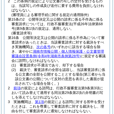
2
この条例の規定により公文書の写しの交付を受けるもの
は、当該写しの作成及び送付に要する費用を負担しなけれ
ばならない。
(審理員による審理手続に関する規定の適用除外)
第15条の2
公開等決定又は公開の請求に係る不作為に係る
審査請求については、行政不服審査法
(平成26年法律第68
号)
第9条第1項の規定は、適用しない。
(審査請求等)
第16条
公開等決定又は公開の請求に係る不作為について審
査請求があったときは、当該審査請求に対する裁決をすべ
き実施機関は、
次の各号
のいずれかに該当する場合を除
き、速やかに
湖南市情報公開・個人情報保護・公文書管理
審議会設置条例
(令和4年湖南市条例第28号)
に規定する審議
会に諮問しなければならない。
(1)
審査請求が不適法であり、却下する場合
(2)
裁決で、審査請求の全部を認容し、当該審査請求に係
る公文書の全部を公開することとする場合
(第三者から当
該公文書の公開について反対の意思を表示した書面が提
出されている場合を除く。)
2
前項
の規定による諮問は、行政不服審査法第9条第3項に
おいて読み替えて適用する同法第29条第2項の弁明書の写
しを添えてしなければならない。
3
実施機関は、
第1項
の規定による諮問に対する答申を受け
たときは、これを尊重して審査請求に対する裁決をし、理
由を付して審査請求人に通知しなければならない。