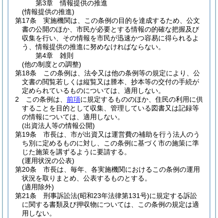
第3章
情報提供の推進
(情報提供の推進)
第17条
実施機関は、この条例の目的を達成するため、公文
書の公開のほか、市民が必要とする情報の的確な把握及び
収集を行い、その情報を市民が迅速かつ容易に得られるよ
う、情報提供の推進に努めなければならない。
第4章
雑則
(他の制度との調整)
第18条
この条例は、法令又は他の条例等の規定により、公
文書の閲覧若しくは縦覧又は謄本、抄本等の交付の手続が
定められているものについては、適用しない。
2
この条例は、
前項
に規定するもののほか、住民の利用に供
することを目的として収集、管理している図書又は記録等
の情報については、適用しない。
(出資法人等の情報公開)
第19条
市長は、市が出資又は運営費の補助を行う法人のう
ち別に定めるものに対し、この条例に基づく市の施策に準
じた施策を講ずるように要請する。
(運用状況の公表)
第20条
市長は、毎年、各実施機関におけるこの条例の運用
状況を取りまとめ、公表するものとする。
(適用除外)
第21条
刑事訴訟法
(昭和23年法律第131号)
に規定する訴訟
に関する書類及び押収物については、この条例の規定は適
用しない。