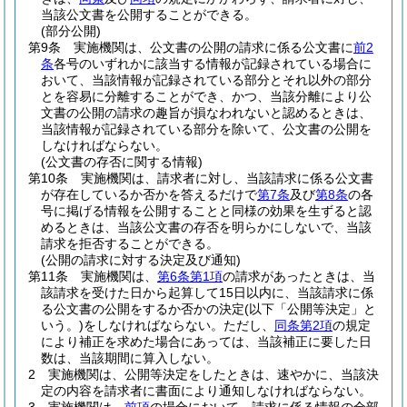
当該公文書を公開することができる。
(部分公開)
第9条
実施機関は、公文書の公開の請求に係る公文書に
前2
条
各号のいずれかに該当する情報が記録されている場合に
おいて、当該情報が記録されている部分とそれ以外の部分
とを容易に分離することができ、かつ、当該分離により公
文書の公開の請求の趣旨が損なわれないと認めるときは、
当該情報が記録されている部分を除いて、公文書の公開を
しなければならない。
(公文書の存否に関する情報)
第10条
実施機関は、請求者に対し、当該請求に係る公文書
が存在しているか否かを答えるだけで
第7条
及び
第8条
の各
号に掲げる情報を公開することと同様の効果を生ずると認
めるときは、当該公文書の存否を明らかにしないで、当該
請求を拒否することができる。
(公開の請求に対する決定及び通知)
第11条
実施機関は、
第6条第1項
の請求があったときは、当
該請求を受けた日から起算して15日以内に、当該請求に係
る公文書の公開をするか否かの決定
(以下「公開等決定」と
いう。)
をしなければならない。
ただし、
同条第2項
の規定
により補正を求めた場合にあっては、当該補正に要した日
数は、当該期間に算入しない。
2
実施機関は、公開等決定をしたときは、速やかに、当該決
定の内容を請求者に書面により通知しなければならない。