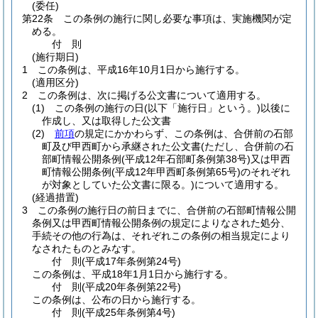
(委任)
第22条
この条例の施行に関し必要な事項は、実施機関が定
める。
付
則
(施行期日)
1
この条例は、平成16年10月1日から施行する。
(適用区分)
2
この条例は、次に掲げる公文書について適用する。
(1)
この条例の施行の日
(以下「施行日」という。)
以後に
作成し、又は取得した公文書
(2)
前項
の規定にかかわらず、この条例は、合併前の石部
町及び甲西町から承継された公文書
(ただし、合併前の石
部町情報公開条例
(平成12年石部町条例第38号)
又は甲西
町情報公開条例
(平成12年甲西町条例第65号)
のそれぞれ
が対象としていた公文書に限る。)
について適用する。
(経過措置)
3
この条例の施行日の前日までに、合併前の石部町情報公開
条例又は甲西町情報公開条例の規定によりなされた処分、
手続その他の行為は、それぞれこの条例の相当規定により
なされたものとみなす。
付
則
(平成17年
条例第24号)
この条例は、平成18年1月1日から施行する。
付
則
(平成20年
条例第22号)
この条例は、公布の日から施行する。
付
則
(平成25年
条例第4号)