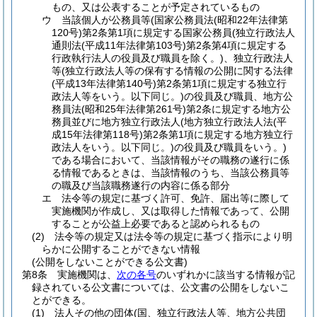
もの、又は公表することが予定されているもの
ウ
当該個人が公務員等
(国家公務員法
(昭和22年法律第
120号)
第2条第1項に規定する国家公務員
(独立行政法人
通則法
(平成11年法律第103号)
第2条第4項に規定する
行政執行法人の役員及び職員を除く。)
、独立行政法人
等
(独立行政法人等の保有する情報の公開に関する法律
(平成13年法律第140号)
第2条第1項に規定する独立行
政法人等をいう。以下同じ。)
の役員及び職員、地方公
務員法
(昭和25年法律第261号)
第2条に規定する地方公
務員並びに地方独立行政法人
(地方独立行政法人法
(平
成15年法律第118号)
第2条第1項に規定する地方独立行
政法人をいう。以下同じ。)
の役員及び職員をいう。)
である場合において、当該情報がその職務の遂行に係
る情報であるときは、当該情報のうち、当該公務員等
の職及び当該職務遂行の内容に係る部分
エ
法令等の規定に基づく許可、免許、届出等に際して
実施機関が作成し、又は取得した情報であって、公開
することが公益上必要であると認められるもの
(2)
法令等の規定又は法令等の規定に基づく指示により明
らかに公開することができない情報
(公開をしないことができる公文書)
第8条
実施機関は、
次の各号
のいずれかに該当する情報が記
録されている公文書については、公文書の公開をしないこ
とができる。
(1)
法人その他の団体
(国、独立行政法人等、地方公共団