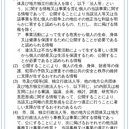
体及び地方独立行政法人を除く。以下「法人等」とい
う。)
に関する情報又は事業を営む個人の当該事業に関す
る情報であって、公開することにより当該法人等又は当
該事業を営む個人の競争上の地位その他正当な利益を明
らかに害すると認められるもの。
ただし、次に掲げる情
報を除く。
ア
事業活動によって生ずる危害から個人の生命、身体
又は健康を保護するために公開することが必要である
と認められる情報
イ
違法又は不当な事業活動によって生ずる著しい支障
から個人の財産又は生活を保護するため、公開するこ
とが必要であると認められる情報
(2)
公開することにより、個人の生命、身体、財産等の保
護、犯罪の予防又は捜査その他公共の安全と秩序の維持
に支障が生ずるおそれのある情報
(3)
市及び国等
(国、独立行政法人等、他の地方公共団体
及び地方独立行政法人をいう。以下同じ。)
の内部又は相
互間における審議、協議、企画、検討、調査、研究等の
意思形成に関する情報であって、公開することにより、
当該又は同種の意思形成を公正かつ適正に行うことに著
しい支障が生ずるおそれのあるもの
(4)
市、国、独立行政法人等、他の地方公共団体又は地方
独立行政法人が行う事務又は事業に関する情報であっ
て、公にすることにより、次に掲げるおそれその他当該
事務又は事業の性質上、当該事務又は事業の適正な遂行