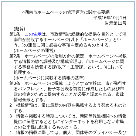
○湖南市ホームページの管理運営に関する要綱
平成16年10月1日
告示第11号
(趣旨)
第1条
この告示
は、市政情報の総括的な提供を目的として湖
南市が開設するホームページ
(以下「ホームページ」とい
う。)
の運営に関し必要な事項を定めるものとする。
(ホームページの運営)
第2条
ホームページの活用方針の策定、ホームページへ掲載
する情報の総合調整及び構成管理は、市ホームページに関
する事務を所管する課
(以下「主管課」という。)
において
処理する。
(ホームページに掲載する情報の基準)
第3条
ホームページに掲載しようとする情報は、市が発行す
るパンフレット、冊子等公表を前提に作成したもの及び市
政の推進のために提供することが必要と認められる、市政
情報全般とする。
2
掲載情報は、常に最新の内容を掲載するよう努めるものと
する。
3
情報を掲載する時期については、新聞等報道機関への情報
提供に留意するとともにインターネットを利用しない市民
との公平性に配慮するものとする。
4
情報の掲載に際しては、個人、団体等のプライバシー及び