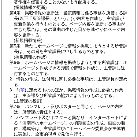
著作権を侵害することのないよう配慮する。
(掲載情報の更新)
第4条
掲載情報の更新は、当該情報に係る事務を所管する課
長
(以下「所管課長」という。)
が内容を作成し、主管課が
更新作業を行うものとする。
ページ内容を更新する事由が
生じた場合は、その事由の生じた日から速やかにページ内
容を更新する。
(新規掲載情報)
第5条
新たにホームページに情報を掲載しようとする所管課
長は、その旨を主管課長に申し出るものとする。
(掲載情報の作成)
第6条
ホームページに情報を掲載しようとする所管課は、ホ
ームページを作成できる形態で情報を作成し、主管課に送
付するものとする。
2
情報の作成、送付等に関し必要な事項は、主管課長が定め
る。
3
前項
に定めるもののほか、掲載情報の作成に必要な作業
は、主管課及び所管課の協力により行うものとする。
(主管課の役割)
第7条
パンフレット及びポスターと同じく、ページの内容
は、所管課の責任とする。
2
パンフレット及びポスターと異なり、インターネットによ
る「湖南市のホームページ」の初期画面の作成、画面の順
位、構成等は、主管課並びにホームページ委員会が主体的
に実施し、全市的視点で発信を行う。