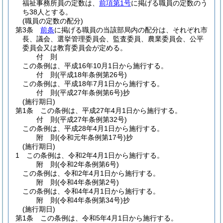
福祉事務所員の定数は、
前項第1号
に掲げる職員の定数のう
ち38人とする。
(職員の定数の配分)
第3条
前条
に掲げる職員の当該部局内の配分は、それぞれ市
長、議会、選挙管理委員会、監査委員、農業委員会、公平
委員会又は教育委員会が定める。
付
則
この条例は、平成16年10月1日から施行する。
付
則
(平成18年
条例第26号)
この条例は、平成18年7月1日から施行する。
付
則
(平成27年
条例第6号)
抄
(施行期日)
第1条
この条例は、平成27年4月1日から施行する。
付
則
(平成27年
条例第32号)
この条例は、平成28年4月1日から施行する。
附
則
(令和元年
条例第17号)
抄
(施行期日)
1
この条例は、令和2年4月1日から施行する。
附
則
(令和2年
条例第6号)
この条例は、令和2年4月1日から施行する。
附
則
(令和4年
条例第2号)
この条例は、令和4年4月1日から施行する。
附
則
(令和4年
条例第34号)
抄
(施行期日)
第1条
この条例は、令和5年4月1日から施行する。