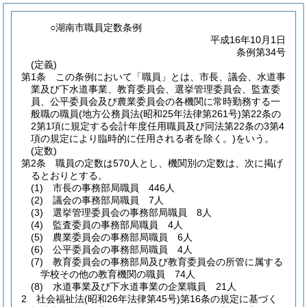
○湖南市職員定数条例
平成16年10月1日
条例第34号
(定義)
第1条
この条例において「職員」とは、市長、議会、水道事
業及び下水道事業、教育委員会、選挙管理委員会、監査委
員、公平委員会及び農業委員会の各機関に常時勤務する一
般職の職員
(地方公務員法
(昭和25年法律第261号)
第22条の
2第1項に規定する会計年度任用職員及び同法第22条の3第4
項の規定により臨時的に任用される者を除く。)
をいう。
(定数)
第2条
職員の定数は570人とし、機関別の定数は、次に掲げ
るとおりとする。
(1)
市長の事務部局職員 446人
(2)
議会の事務部局職員 7人
(3)
選挙管理委員会の事務部局職員 8人
(4)
監査委員の事務部局職員 4人
(5)
農業委員会の事務部局職員 6人
(6)
公平委員会の事務部局職員 4人
(7)
教育委員会の事務部局及び教育委員会の所管に属する
学校その他の教育機関の職員 74人
(8)
水道事業及び下水道事業の企業職員 21人
2
社会福祉法
(昭和26年法律第45号)
第16条の規定に基づく