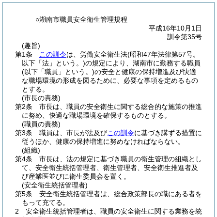
○湖南市職員安全衛生管理規程
平成16年10月1日
訓令第35号
(趣旨)
第1条
この訓令
は、労働安全衛生法
(昭和47年法律第57号。
以下「法」という。)
の規定により、湖南市に勤務する職員
(以下「職員」という。)
の安全と健康の保持増進及び快適
な職場環境の形成を図るために、必要な事項を定めるもの
とする。
(市長の責務)
第2条
市長は、職員の安全衛生に関する総合的な施策の推進
に努め、快適な職場環境を確保するものとする。
(職員の責務)
第3条
職員は、市長が法及び
この訓令
に基づき講ずる措置に
従うほか、健康の保持増進に努めなければならない。
(組織)
第4条
市長は、法の規定に基づき職員の衛生管理の組織とし
て、安全衛生統括管理者、衛生管理者、安全衛生推進者及
び産業医並びに衛生委員会を置く。
(安全衛生統括管理者)
第5条
安全衛生統括管理者は、総合政策部長の職にある者を
もって充てる。
2
安全衛生統括管理者は、職員の安全衛生に関する業務を統