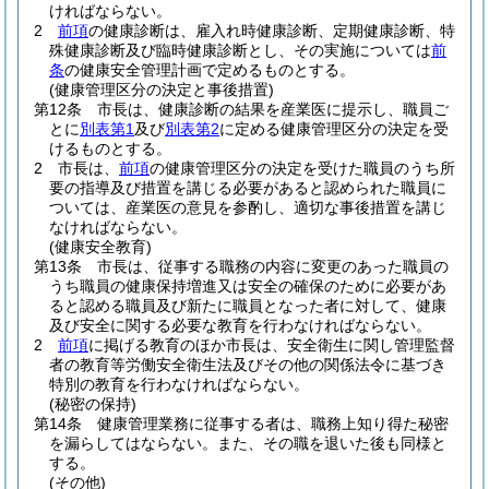
ければならない。
2
前項
の健康診断は、雇入れ時健康診断、定期健康診断、特
殊健康診断及び臨時健康診断とし、その実施については
前
条
の健康安全管理計画で定めるものとする。
(健康管理区分の決定と事後措置)
第12条
市長は、健康診断の結果を産業医に提示し、職員ご
とに
別表第1
及び
別表第2
に定める健康管理区分の決定を受
けるものとする。
2
市長は、
前項
の健康管理区分の決定を受けた職員のうち所
要の指導及び措置を講じる必要があると認められた職員に
ついては、産業医の意見を参酌し、適切な事後措置を講じ
なければならない。
(健康安全教育)
第13条
市長は、従事する職務の内容に変更のあった職員の
うち職員の健康保持増進又は安全の確保のために必要があ
ると認める職員及び新たに職員となった者に対して、健康
及び安全に関する必要な教育を行わなければならない。
2
前項
に掲げる教育のほか市長は、安全衛生に関し管理監督
者の教育等労働安全衛生法及びその他の関係法令に基づき
特別の教育を行わなければならない。
(秘密の保持)
第14条
健康管理業務に従事する者は、職務上知り得た秘密
を漏らしてはならない。
また、その職を退いた後も同様と
する。
(その他)