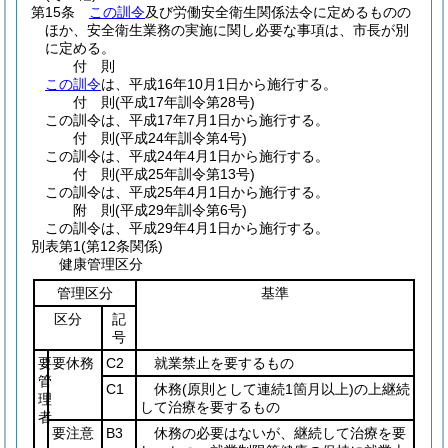
第15条
この訓令
及び労働安全衛生関係法令に定めるものの
ほか、安全衛生業務の実施に関し必要な事項は、市長が別
に定める。
付
則
この訓令
は、平成16年10月1日から施行する。
付
則
(平成17年
訓令第28号)
この訓令は、平成17年7月1日から施行する。
付
則
(平成24年
訓令第4号)
この訓令は、平成24年4月1日から施行する。
付
則
(平成25年
訓令第13号)
この訓令は、平成25年4月1日から施行する。
附
則
(平成29年
訓令第6号)
この訓令は、平成29年4月1日から施行する。
別表第1
(第12条関係)
健康管理区分
管理区分
基準
区分
記
号
要
要休務
C2
就業禁止を要するもの
管
C1
休務
(原則として連続1箇月以上)
の上継続
理
して治療を要するもの
者
要注意
B3
休務の必要はないが、継続して治療を要