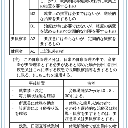
し、かつ、就業制限等健康の保持に就業上
の措置を要するもの
B2
就業上の措置は必要ではないが、継続的
な治療を要するもの
B1
治療は特に必要ではないが、軽度の病変
を認めるもので定期的な指導を要するもの
要観察者
A2
要注意には至らないが、定期的な観察を
要するもの
健康者
A1
上記以外の者
(注) この健康管理区分は、日常の健康管理の中で、産業
医が要管理者とする必要があると認めた場合(慢性進行性
疾患又はこれに準ずる疾患で長期観察指導を要するもの
に限る。)にもこれを適用する。
事後措置
備考
・ 就業禁止決定
労厚通達第2号
(昭40．8．
・ 毎月病状経過を確認
30)
による。
・ 所属長に休務を助言
休務が1箇月未満の者で、
・ 診断書により療養状況
その後も継続的な治療又は指
を確認
導・観察を要するものは、要
注意者又は要観察者とする。
・ 残業、日宿直等就業制
休職解除者で仮出勤中の者