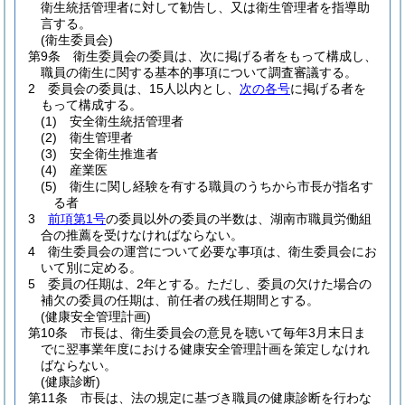
衛生統括管理者に対して勧告し、又は衛生管理者を指導助
言する。
(衛生委員会)
第9条
衛生委員会の委員は、次に掲げる者をもって構成し、
職員の衛生に関する基本的事項について調査審議する。
2
委員会の委員は、15人以内とし、
次の各号
に掲げる者を
もって構成する。
(1)
安全衛生統括管理者
(2)
衛生管理者
(3)
安全衛生推進者
(4)
産業医
(5)
衛生に関し経験を有する職員のうちから市長が指名す
る者
3
前項第1号
の委員以外の委員の半数は、湖南市職員労働組
合の推薦を受けなければならない。
4
衛生委員会の運営について必要な事項は、衛生委員会にお
いて別に定める。
5
委員の任期は、2年とする。
ただし、委員の欠けた場合の
補欠の委員の任期は、前任者の残任期間とする。
(健康安全管理計画)
第10条
市長は、衛生委員会の意見を聴いて毎年3月末日ま
でに翌事業年度における健康安全管理計画を策定しなけれ
ばならない。
(健康診断)
第11条
市長は、法の規定に基づき職員の健康診断を行わな