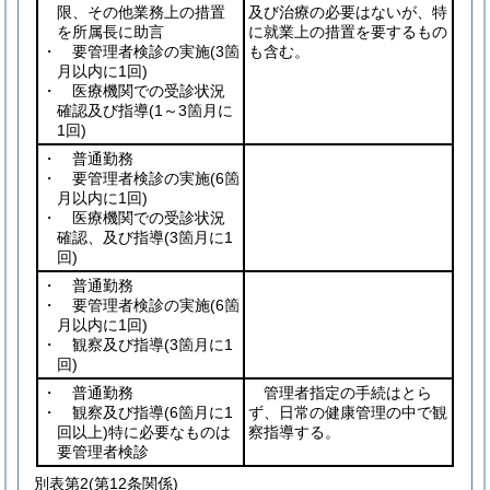
限、その他業務上の措置
及び治療の必要はないが、特
を所属長に助言
に就業上の措置を要するもの
・ 要管理者検診の実施
(3箇
も含む。
月以内に1回)
・ 医療機関での受診状況
確認及び指導
(1～3箇月に
1回)
・ 普通勤務
・ 要管理者検診の実施
(6箇
月以内に1回)
・ 医療機関での受診状況
確認、及び指導
(3箇月に1
回)
・ 普通勤務
・ 要管理者検診の実施
(6箇
月以内に1回)
・ 観察及び指導
(3箇月に1
回)
・ 普通勤務
管理者指定の手続はとら
・ 観察及び指導
(6箇月に1
ず、日常の健康管理の中で観
回以上)
特に必要なものは
察指導する。
要管理者検診
別表第2
(第12条関係)