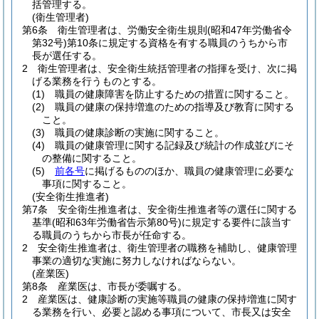
括管理する。
(衛生管理者)
第6条
衛生管理者は、労働安全衛生規則
(昭和47年労働省令
第32号)
第10条に規定する資格を有する職員のうちから市
長が選任する。
2
衛生管理者は、安全衛生統括管理者の指揮を受け、次に掲
げる業務を行うものとする。
(1)
職員の健康障害を防止するための措置に関すること。
(2)
職員の健康の保持増進のための指導及び教育に関する
こと。
(3)
職員の健康診断の実施に関すること。
(4)
職員の健康管理に関する記録及び統計の作成並びにそ
の整備に関すること。
(5)
前各号
に掲げるもののほか、職員の健康管理に必要な
事項に関すること。
(安全衛生推進者)
第7条
安全衛生推進者は、安全衛生推進者等の選任に関する
基準
(昭和63年労働省告示第80号)
に規定する要件に該当す
る職員のうちから市長が任命する。
2
安全衛生推進者は、衛生管理者の職務を補助し、健康管理
事業の適切な実施に努力しなければならない。
(産業医)
第8条
産業医は、市長が委嘱する。
2
産業医は、健康診断の実施等職員の健康の保持増進に関す
る業務を行い、必要と認める事項について、市長又は安全