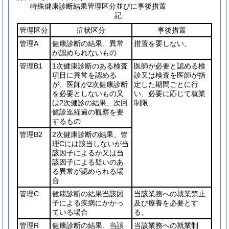
特殊健康診断結果管理区分並びに事後措置
記
管理区分
症状区分
事後措置
管理A
健康診断の結果、異常
措置を要しない。
が認められないもの
管理B1
1次健康診断のある検査
医師が必要と認める検
項目に異常を認める
診又は検査を医師が指
が、医師が2次健康診断
定した期間ごとに行
を必要としないもの又
い、必要に応じて就業
は2次健診の結果、次回
制限
健診迄経過の観察を要
するもの
管理B2
2次健康診断の結果、管
理Cには該当しないが当
該因子によるか又は当
該因子による疑いのあ
る異常が認められる場
合
管理C
健康診断の結果当該因
当該業務への就業禁止
子による疾病にかかっ
及び療養を必要とす
ている場合
る。
管理R
健康診断の結果、当該
当該業務への就業制