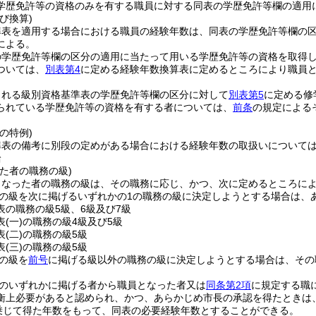
学歴免許等の資格のみを有する職員に対する同表の学歴免許等欄の適用
び換算)
準表を適用する場合における職員の経験年数は、同表の学歴免許等欄の
による。
の学歴免許等欄の区分の適用に当たって用いる学歴免許等の資格を取得
ついては、
別表第4
に定める経験年数換算表に定めるところにより職員
される級別資格基準表の学歴免許等欄の区分に対して
別表第5
に定める修
られている学歴免許等の資格を有する者については、
前条
の規定による
の特例)
準表の備考に別段の定めがある場合における経験年数の取扱いについて
給
た者の職務の級)
となった者の職務の級は、その職務に応じ、かつ、次に定めるところに
の級を次に掲げるいずれかの1の職務の級に決定しようとする場合は、
表の職務の級5級、6級及び7級
表
(一)
の職務の級4級及び5級
表
(二)
の職務の級5級
表
(三)
の職務の級5級
の級を
前号
に掲げる級以外の職務の級に決定しようとする場合は、その
のいずれかに掲げる者から職員となった者又は
同条第2項
に規定する職
衡上必要があると認められ、かつ、あらかじめ市長の承認を得たときは、級
を乗じて得た年数をもって、同表の必要経験年数とすることができる。