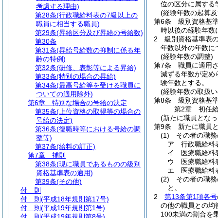
位の区分に属する
考慮する理由)
(経験年数の起算及
第28条
(行政職給料表の7級以上の
第6条
級別資格基
職員に相当する職員)
時以後の経験年数
第29条
(昇給区分及び昇給の号給数)
2
級別資格基準表
第30条
年数以外の年数に
第31条
(昇給号給数の抑制に係る年
(経験年数の調整)
齢の特例)
第7条
職員に適用
第32条
(研修、表彰等による昇給)
減ずる年数が定め
第33条
(特別の場合の昇給)
験年数とする。
第34条
(最高号給等を受ける職員に
(経験年数の取扱い
ついての適用除外)
第8条
級別資格基
第6章
特別な場合の号給の決定
第2章
初任
第35条
(上位資格の取得等の場合の
(新たに職員となっ
号給の決定)
第9条
新たに職員
第36条
(復職時等における号給の調
(1)
その者の職務
整等)
ア
行政職給料
第37条
(給料の訂正)
イ
医療職給料
第7章
補則
ウ
医療職給料
第38条
(現に職員であるものの級別
エ
医療職給料
資格基準表の適用)
(2)
その者の職務
第39条
(その他)
と。
付 則
2
第13条第1項各号
付 則
(平成18年規則第17号)
の他の職員との均
付 則
(平成19年規則第1号)
100未満の割合
付 則
(平成19年規則第8号)