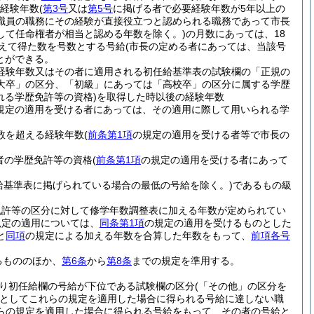
る経験年数
(
第3号
又は
第5号
に掲げる者で必要経験年数が5年以上の
職員の職務にその経験が直接役立つと認められる職務であって市長
して任命権者が相当と認める年数を除く。)
の月数にあっては、18
加えて得た数を号数とする号給
(市長の定める者にあっては、当該号
とができる。
経験年数又はその者に適用される初任給基準表の試験欄の「正規の
大卒」の区分、「初級」にあっては「高校卒」の区分に属する学歴
れる学歴免許等の資格)
を取得した時以後の経験年数
規定の適用を受ける者にあっては、その適用に際して用いられる学
数を超える経験年数
(
前条第1項
の規定の適用を受ける者等で市長の
者の学歴免許等の資格
(
前条第1項
の規定の適用を受ける者にあって
給基準表に掲げられている場合の最低の号給を除く。)
であるもの級
免許等の区分に対して修学年数調整表に加える年数が定められてい
規定の適用については、
同条第1項
の規定の適用を受けるものとした
と
同項
の規定による加える年数を合算した年数をもって、
前項各号
るもののほか、
第6条
から
第8条
までの規定を準用する。
り初任給欄の号給が下位である試験欄の区分
(「その他」の区分を
としてこれらの規定を適用した場合に得られる号給に達しない職
らの規定を適用した場合に得られる号給をもって、その者の号給と