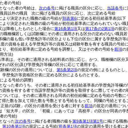
た者の号給)
となった者の号給は、
次の各号
に掲げる職員の区分に応じ、
当該各号
に
職員以外の職員 次に掲げる職員の区分に応じ、次に定める号給
により決定された職務の級の号給が
別表第6
に定める初任給基準表
(以下
により決定された職務の級の号給が初任給基準表に定められていない職
又は降格したものとした場合に
第16条第1項
又は
第17条の2第1項
の規定
の職種欄若しくは試験欄にその者に適用される区分の定めのない職員若
等欄の最も低い学歴免許等の区分よりも下位の区分に属する学歴免許等
限度の資格を超える学歴免許等の資格又は経験年数を有する職員の号給
より、初任給基準表に定める号給を調整し、又はその者の号給を
前項
の
用方法)
基準表は、その者に適用される給料表の別に応じ、かつ、職種欄の区分
ぞれの区分)
及び学歴免許等欄の区分に応じて適用する。
試験欄の区分の適用については、
第5条第2項
の規定の例によるものとし
、学歴免許等資格区分表に定める区分によるものとする。
による号給の調整)
となった者のうち、その者に適用される初任給基準表の学歴免許等欄の
の資格を有する者で当該学歴免許等の資格を取得するに際してその者の
については、その者に適用される同表の初任給欄に定める号給の号数に
て得た数を加えて得た数を号数とする号給をもって、同欄の号給とする
「正規の試験」の区分の適用を受ける者に対する
前項
の規定の適用につ
は「短大卒」の区分、「初級」にあっては「高校卒」の区分が同表の学
者の号給)
となった
次の各号
に掲げる者
(職務の級を
第9条第1項第1号
に掲げる職務
、
第10条第1項
の規定による号給
(
前条第1項
の規定の適用を受ける者に