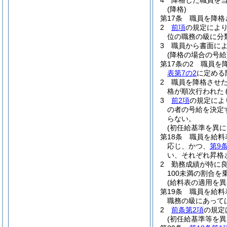
4
降格した職員を
(降格)
第17条
職員を降格
2
前項
の規定によ
位の職務の級に分
3
職員から書面に
(降格の場合の号給
第17条の2
職員を
表第7の2
に定める
2
職員を降格させ
格が順次行われた
3
前2項
の規定によ
の者の号給を決定
らない。
(初任給基準を異に
第18条
職員を給料
応じ、かつ、
第9
い、それぞれ昇格
2
勤務成績が特に
100未満の割合
(給料表の適用を異
第19条
職員を給料
職務の級にあって
2
前条第2項
の規定
(初任給基準等を