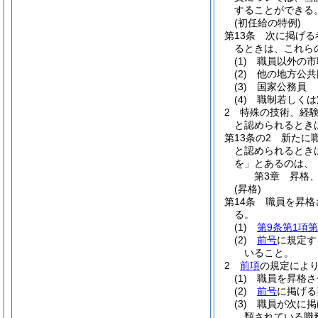
することができる
(初任給の特例)
第13条
次に掲げる
るときは、これら
(1)
職員以外の市
(2)
他の地方公共
(3)
国家公務員
(4)
職制若しくは
2
特殊の技術、経
と認められるとき
第13条の2
新たに
と認められるとき
を」とあるのは、
第3章
昇格
(昇格)
第14条
職員を昇格
る。
(1)
第9条第1項第
(2)
前号
に規定す
いること。
2
前項
の規定によ
(1)
職員を昇格さ
(2)
前号
に掲げる
(3)
職員が次に掲
類されている職