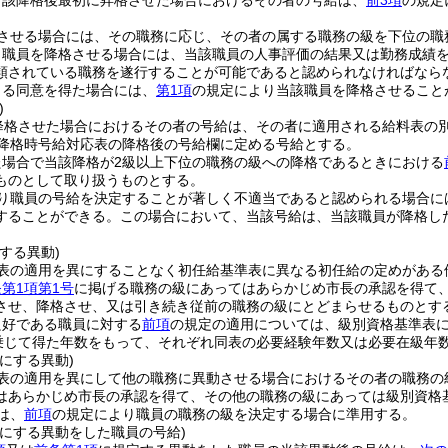
当該降格後最初に昇格させた場合におけるその者の号給は、
前3項
の規定
させる場合には、その職務に応じ、その者の属する職務の級を下位の職
り職員を降格させる場合には、当該職員の人事評価の結果又は勤務成績
類されている職務を遂行することが可能であると認められなければなら
よる同意を得た場合には、
第1項
の規定により当該職員を降格させること
)
降格させた場合におけるその者の号給は、その者に適用される給料表の
降格時号給対応表の降格後の号給欄に定める号給とする。
た場合で当該降格が2級以上下位の職務の級への降格であるときにおける
ものとして取り扱うものとする。
り職員の号給を決定することが著しく不適当であると認められる場合に
することができる。
この場合において、当該号給は、当該職員が降格し
する異動)
表の適用を異にすることなく初任給基準表に異なる初任給の定めがある
条第1項第1号
に掲げる職務の級にあってはあらかじめ市長の承認を得て
させ、降格させ、又は引き続き従前の職務の級にとどまらせるものとす
良好である職員に対する
前項
の規定の適用については、級別資格基準表に定
を乗じて得た年数をもって、それぞれ同表の必要経験年数又は必要在級年
にする異動)
表の適用を異にして他の職務に異動させる場合におけるその者の職務の
はあらかじめ市長の承認を得て、その他の職務の級にあっては級別資格
は、
前項
の規定により職員の職務の級を決定する場合に準用する。
異にする異動をした職員の号給)