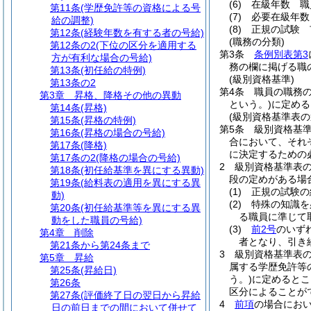
(6)
在級年数 職
第11条
(学歴免許等の資格による号
(7)
必要在級年数
給の調整)
(8)
正規の試験 
第12条
(経験年数を有する者の号給)
(職務の分類)
第12条の2
(下位の区分を適用する
第3条
条例別表第3
方が有利な場合の号給)
務の欄に掲げる職
第13条
(初任給の特例)
(級別資格基準)
第13条の2
第4条
職員の職務
第3章
昇格、降格その他の異動
という。)
に定める
第14条
(昇格)
(級別資格基準表の
第15条
(昇格の特例)
第5条
級別資格基
第16条
(昇格の場合の号給)
合において、それ
第17条
(降格)
に決定するための
第17条の2
(降格の場合の号給)
2
級別資格基準表
第18条
(初任給基準を異にする異動)
段の定めがある場
第19条
(給料表の適用を異にする異
(1)
正規の試験の
動)
(2)
特殊の知識を
第20条
(初任給基準等を異にする異
る職員に準じて
動をした職員の号給)
(3)
前2号
のいず
第4章
削除
者となり、引き
第21条から第24条まで
3
級別資格基準表
第5章
昇給
属する学歴免許等
第25条
(昇給日)
う。)
に定めるとこ
第26条
区分によることが
第27条
(評価終了日の翌日から昇給
4
前項
の場合にお
日の前日までの間において併せて