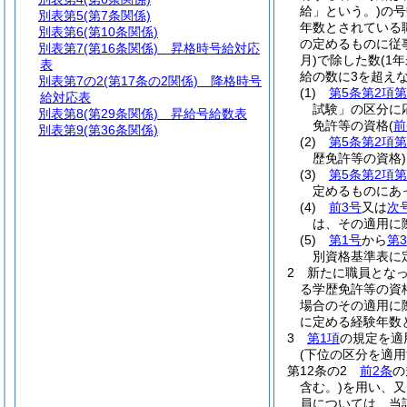
給」という。)
の号
別表第5
(第7条関係)
年数とされている
別表第6
(第10条関係)
の定めるものに従
別表第7
(第16条関係) 昇格時号給対応
月)
で除した数
(1
表
給の数に3を超え
別表第7の2
(第17条の2関係) 降格時号
(1)
第5条第2項第
給対応表
試験」の区分に
別表第8
(第29条関係) 昇給号給数表
免許等の資格
(
前
別表第9
(第36条関係)
(2)
第5条第2項第
歴免許等の資格)
(3)
第5条第2項第
定めるものにあ
(4)
前3号
又は
次
は、その適用に
(5)
第1号
から
第
別資格基準表に
2
新たに職員とな
る学歴免許等の資
場合のその適用に
に定める経験年数
3
第1項
の規定を適
(下位の区分を適
第12条の2
前2条
の
含む。)
を用い、又
員については、当