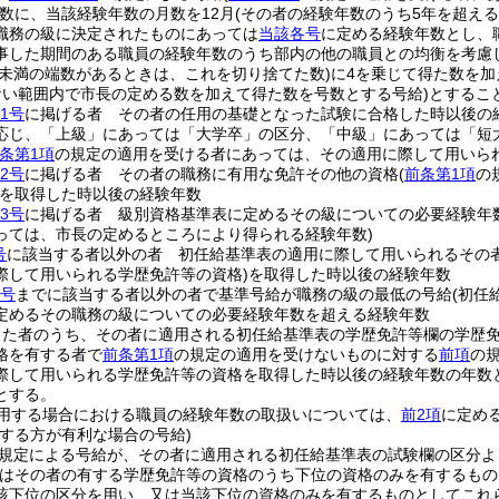
数に、当該経験年数の月数を12月
(その者の経験年数のうち5年を超え
職務の級に決定されたものにあっては
当該各号
に定める経験年数とし、
事した期間のある職員の経験年数のうち部内の他の職員との均衡を考慮
年未満の端数があるときは、これを切り捨てた数)
に4を乗じて得た数を
ない範囲内で市長の定める数を加えて得た数を号数とする号給)
とするこ
1号
に掲げる者 その者の任用の基礎となった試験に合格した時以後の
応じ、「上級」にあっては「大学卒」の区分、「中級」にあっては「短
条第1項
の規定の適用を受ける者にあっては、その適用に際して用いら
2号
に掲げる者 その者の職務に有用な免許その他の資格
(
前条第1項
の
を取得した時以後の経験年数
3号
に掲げる者 級別資格基準表に定めるその級についての必要経験年
っては、市長の定めるところにより得られる経験年数)
号
に該当する者以外の者 初任給基準表の適用に際して用いられるその
際して用いられる学歴免許等の資格)
を取得した時以後の経験年数
3号
までに該当する者以外の者で基準号給が職務の級の最低の号給
(初任
定めるその職務の級についての必要経験年数を超える経験年数
った者のうち、その者に適用される初任給基準表の学歴免許等欄の学歴
格を有する者で
前条第1項
の規定の適用を受けないものに対する
前項
の
際して用いられる学歴免許等の資格を取得した時以後の経験年数の年数
とする。
用する場合における職員の経験年数の取扱いについては、
前2項
に定め
用する方が有利な場合の号給)
規定による号給が、その者に適用される初任給基準表の試験欄の区分よ
はその者の有する学歴免許等の資格のうち下位の資格のみを有するもの
該下位の区分を用い、又は当該下位の資格のみを有するものとしてこれ