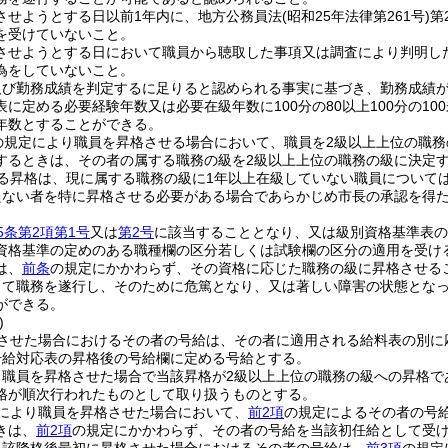
させようとする日以前1年内に、地方公務員法
(昭和25年法律第261号)
第
を受けていないこと。
させようとする日において職員から聴取した事項又は調査により判明し
為をしていないこと。
及び勤務成績を判定するに足りると認められる事実に基づき、勤務成績
に定める必要経験年数又は必要在級年数に100分の80以上100分の1
年数とすることができる。
の規定により職員を昇格させる場合において、職員を2級以上上位の職
するときは、その者の属する職務の級を2級以上上位の職務の級に決定
る昇格は、現に属する職務の級に1年以上在級していない職員について
たない者を特に昇格させる必要がある場合であらかじめ市長の承認を得
5条第2項第1号
又は
第2号
に該当することとなり、又は級別資格基準表の
資格基準の定めのある職種欄の区分若しくは試験欄の区分の適用を受け
は、
前条
の規定にかかわらず、その資格に応じた職務の級に昇格させる
して職務を遂行し、そのために危篤となり、又は著しい障害の状態とな
ができる。
)
させた場合におけるその者の号給は、その者に適用される給料表の別に
号給対応表の昇格後の号給欄に定める号給とする。
り職員を昇格させた場合で当該昇格が2級以上上位の職務の級への昇格で
格が順次行われたものとして取り扱うものとする。
により職員を昇格させた場合において、
前2項
の規定によるその者の号
きは、
前2項
の規定にかかわらず、その者の号給を当該初任給として受