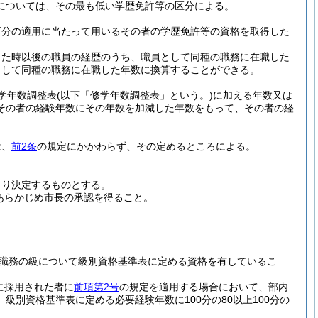
については、その最も低い学歴免許等の区分による。
区分の適用に当たって用いるその者の学歴免許等の資格を取得した
した時以後の職員の経歴のうち、職員として同種の職務に在職した
として同種の職務に在職した年数に換算することができる。
学年数調整表
(以下「修学年数調整表」という。)
に加える年数又は
その者の経験年数にその年数を加減した年数をもって、その者の経
は、
前2条
の規定にかかわらず、その定めるところによる。
より決定するものとする。
あらかじめ市長の承認を得ること。
職務の級について級別資格基準表に定める資格を有しているこ
に採用された者に
前項第2号
の規定を適用する場合において、部内
別資格基準表に定める必要経験年数に100分の80以上100分の