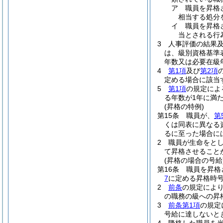
ア
職員を昇格
相当する処分
イ
職員を昇格
当とされる行
3
人事評価の結果
は、級別資格基準表
年数又は必要在級
4
第1項
及び
第2項
定める場合に該当
5
第1項
の規定によ
る年数が1年に満
(昇格の特例)
第15条
職員が、
第
くは同表に異なる
るに至った場合に
2
職員が生命をと
て昇格させること
(昇格の場合の号給
第16条
職員を昇格
7
に定める昇格時
2
前条
の規定によ
の職務の級への昇
3
前条第1項
の規定
号給に達しないと