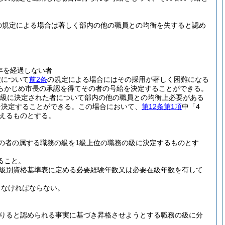
の規定による場合は著しく部内の他の職員との均衡を失すると認め
年を経過しない者
定について
前2条
の規定による場合にはその採用が著しく困難になる
らかじめ市長の承認を得てその者の号給を決定することができる。
級に決定された者について部内の他の職員との均衡上必要がある
を決定することができる。
この場合において、
第12条第1項
中「4
えるものとする。
の者の属する職務の級を1級上位の職務の級に決定するものとす
ること。
級別資格基準表に定める必要経験年数又は必要在級年数を有して
さなければならない。
りると認められる事実に基づき昇格させようとする職務の級に分