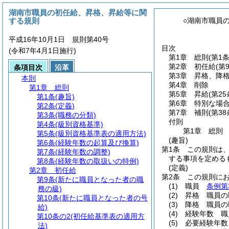
湖南市職員の初任給、昇格、昇給等に関
する規則
○湖南市職員
平成16年10月1日 規則第40号
目次
(令和7年4月1日施行)
第1章
総則
(第1
第2章
初任給
(第
条項目次
沿革
第3章
昇格、降
本則
第4章
削除
第1章
総則
第5章
昇給
(第2
第1条
(趣旨)
第6章
特別な場
第2条
(定義)
第7章
補則
(第3
第3条
(職務の分類)
付則
第4条
(級別資格基準)
第1章
総則
第5条
(級別資格基準表の適用方法)
(趣旨)
第6条
(経験年数の起算及び換算)
第1条
この規則は
第7条
(経験年数の調整)
する事項を定める
第8条
(経験年数の取扱いの特例)
(定義)
第2章
初任給
第2条
この規則に
第9条
(新たに職員となった者の職
(1)
職員
条例第
務の級)
(2)
昇格 職員の
第10条
(新たに職員となった者の号
(3)
降格 職員の
給)
(4)
経験年数 職
第10条の2
(初任給基準表の適用方
(5)
必要経験年数
法)