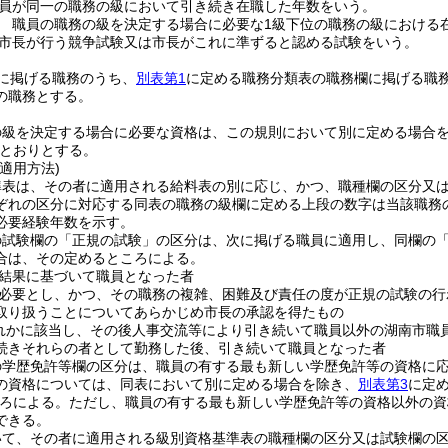
員が同一の職務の級において引き続き在職した年数をいう。
 職員の職務の級を決定する場合に必要な1級下位の職務の級における
市長が行う競争試験又は市長がこれに準ずると認める試験をいう。
に掲げる職務のうち、
別表第1
に定める職務分類表の職務欄に掲げる職
の職務とする。
の級を決定する場合に必要な資格は、この規則において別に定める場合
とおりとする。
適用方法)
準表は、その者に適用される給料表の別に応じ、かつ、職種欄の区分又
ぞれの区分に対応する同表の職務の級欄に定める上段の数字は当該職務
必要経験年数を示す。
の試験欄の「正規の試験」の区分は、次に掲げる職員に適用し、同欄の
合は、その定めるところによる。
結果に基づいて職員となった者
必要とし、かつ、その職務の複雑、困難及び責任の度が正規の試験の行
取り扱うことについてあらかじめ市長の承認を得たもの
れかに該当し、その後人事交流等により引き続いて職員以外の湖南市職
続きそれらの者として勤務した後、引き続いて職員となった者
の学歴免許等欄の区分は、職員の有する最も新しい学歴免許等の資格に
の資格については、同表において別に定める場合を除き、
別表第3
に定
ろによる。
ただし、職員の有する最も新しい学歴免許等の資格以外の資
できる。
いて、その者に適用される級別資格基準表の職種欄の区分又は試験欄の