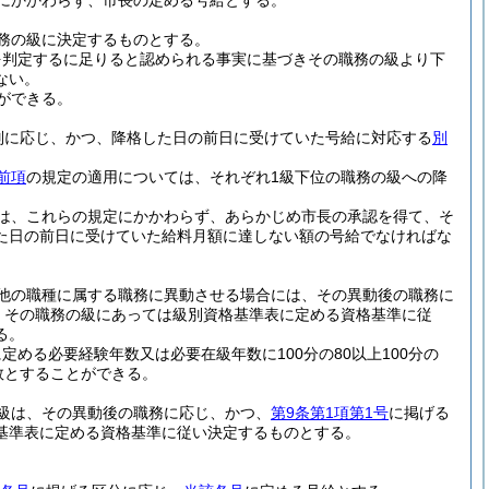
にかかわらず、市長の定める号給とする。
務の級に決定するものとする。
を判定するに足りると認められる事実に基づきその職務の級より下
ない。
ができる。
別に応じ、かつ、降格した日の前日に受けていた号給に対応する
別
前項
の規定の適用については、それぞれ1級下位の職務の級への降
は、これらの規定にかかわらず、あらかじめ市長の承認を得て、そ
た日の前日に受けていた給料月額に達しない額の号給でなければな
他の職種に属する職務に異動させる場合には、その異動後の職務に
、その職務の級にあっては級別資格基準表に定める資格基準に従
る。
める必要経験年数又は必要在級年数に100分の80以上100分の
数とすることができる。
級は、その異動後の職務に応じ、かつ、
第9条第1項第1号
に掲げる
基準表に定める資格基準に従い決定するものとする。