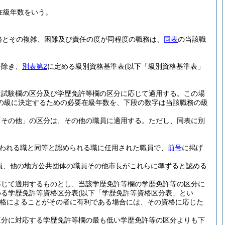
在級年数をいう。
務とその複雑、困難及び責任の度が同程度の職務は、
同表
の当該職
を除き、
別表第2
に定める級別資格基準表
(以下「級別資格基準表」
は試験欄の区分及び学歴免許等欄の区分に応じて適用する。
この場
の級に決定するための必要在級年数を、下段の数字は当該職務の級
「その他」の区分は、その他の職員に適用する。
ただし、同表に別
われる職と同等と認められる職に任用された職員で、
前号
に掲げ
員、他の地方公共団体の職員その他市長がこれらに準ずると認める
応じて適用するものとし、当該学歴免許等欄の学歴免許等の区分に
める学歴免許等資格区分表
(以下「学歴免許等資格区分表」とい
格によることがその者に有利である場合には、その資格に応じた
区分に対応する学歴免許等欄の最も低い学歴免許等の区分よりも下