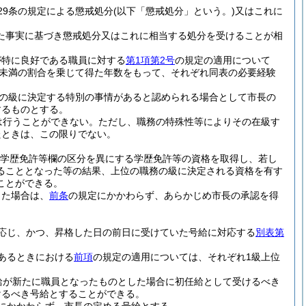
29条の規定による懲戒処分
(以下「懲戒処分」という。)
又はこれに
た事実に基づき懲戒処分又はこれに相当する処分を受けることが相
が特に良好である職員に対する
第1項第2号
の規定の適用について
00未満の割合を乗じて得た年数をもって、それぞれ同表の必要経験
務の級に決定する特別の事情があると認められる場合として市長の
するものとする。
は行うことができない。
ただし、職務の特殊性等によりその在級す
たときは、この限りでない。
学歴免許等欄の区分を異にする学歴免許等の資格を取得し、若し
ることとなった等の結果、上位の職務の級に決定される資格を有す
ことができる。
った場合は、
前条
の規定にかかわらず、あらかじめ市長の承認を得
応じ、かつ、昇格した日の前日に受けていた号給に対応する
別表第
あるときにおける
前項
の規定の適用については、それぞれ1級上位
給が新たに職員となったものとした場合に初任給として受けるべき
けるべき号給とすることができる。