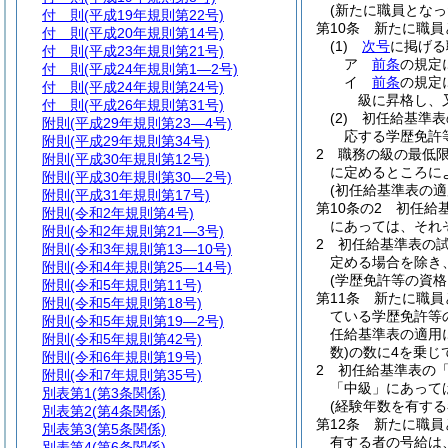
(新たに職員となっ
付 則
(平成19年規則第22号)
第10条
新たに職員
付 則
(平成20年規則第14号)
(1)
次号
に掲げる
付 則
(平成23年規則第21号)
ア
前条
の規定
付 則
(平成24年規則第1―2号)
イ
前条
の規定
付 則
(平成24年規則第24号)
級に昇格し、
付 則
(平成26年規則第31号)
(2)
初任給基準表
附則
(平成29年規則第23―4号)
応する学歴免許
附則
(平成29年規則第34号)
2
職務の級の最低
附則
(平成30年規則第12号)
に定めるところに
附則
(平成30年規則第30―2号)
(初任給基準表の適
附則
(平成31年規則第17号)
第10条の2
初任給
附則
(令和2年規則第4号)
にあっては、それ
附則
(令和2年規則第21―3号)
2
初任給基準表の
附則
(令和3年規則第13―10号)
定める場合を除き
附則
(令和4年規則第25―14号)
(学歴免許等の資格
附則
(令和5年規則第11号)
第11条
新たに職員
附則
(令和5年規則第18号)
ている学歴免許等
附則
(令和5年規則第19―2号)
任給基準表の適用
附則
(令和5年規則第42号)
数)
の数に4を乗じ
附則
(令和6年規則第19号)
2
初任給基準表の
附則
(令和7年規則第35号)
「中級」にあって
別表第1
(第3条関係)
(経験年数を有する
別表第2
(第4条関係)
第12条
新たに職員
別表第3
(第5条関係)
有する者の号給は
別表第4
(第6条関係)