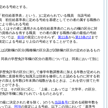
定める号給とする。
「初任給基準表」という。)
に定められている職員 当該号給
員 初任給基準表に定める号給を基礎としてその者の属する職務の
により得られる号給
しくはその者に適用される初任給基準表のこれらの欄の区分に対
の資格のみを有する職員 その者の属する職務の級の最低の号給
については、
前項
の規定にかかわらず、
第11条
から
第13条の2
まで
規定による号給より上位の号給とすることができる。
又は試験欄の区分
(職種欄の区分及び試験欄の区分の定めがあるもの
、同表の学歴免許等欄の区分の適用については、同表において別に
学歴免許等の区分に対して修学年数調整表に加える年数が定められ
職務に直接有用な知識又は技術を修得したと認めるものに対する初
その加える年数
(1年未満の端数があるときは、これを切り捨てた年
ことができる。
いては、その区分に応じ、「上級」にあっては「大学卒」の区分、
歴免許等欄に掲げられているものとみなす。
の級に決定された者を除く。)
のうち
当該各号
に定める経験年数を
あっては、
同項
の規定による号給。以下この項において「基準号