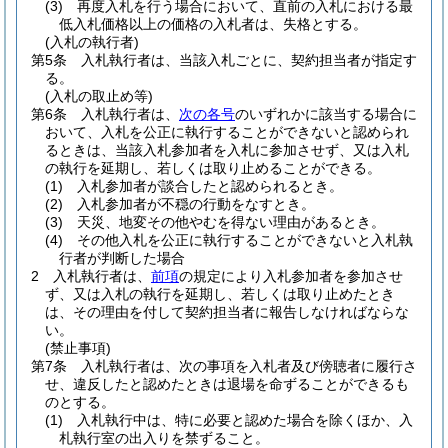
(3)
再度入札を行う場合において、直前の入札における最
低入札価格以上の価格の入札者は、失格とする。
(入札の執行者)
第5条
入札執行者は、当該入札ごとに、契約担当者が指定す
る。
(入札の取止め等)
第6条
入札執行者は、
次の各号
のいずれかに該当する場合に
おいて、入札を公正に執行することができないと認められ
るときは、当該入札参加者を入札に参加させず、又は入札
の執行を延期し、若しくは取り止めることができる。
(1)
入札参加者が談合したと認められるとき。
(2)
入札参加者が不穏の行動をなすとき。
(3)
天災、地変その他やむを得ない理由があるとき。
(4)
その他入札を公正に執行することができないと入札執
行者が判断した場合
2
入札執行者は、
前項
の規定により入札参加者を参加させ
ず、又は入札の執行を延期し、若しくは取り止めたとき
は、その理由を付して契約担当者に報告しなければならな
い。
(禁止事項)
第7条
入札執行者は、次の事項を入札者及び傍聴者に履行さ
せ、違反したと認めたときは退場を命ずることができるも
のとする。
(1)
入札執行中は、特に必要と認めた場合を除くほか、入
札執行室の出入りを禁ずること。