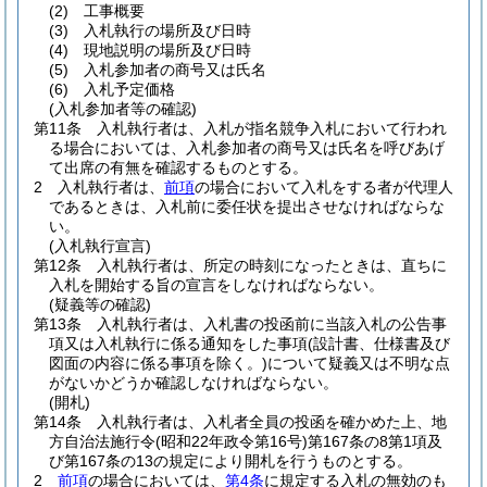
(2)
工事概要
(3)
入札執行の場所及び日時
(4)
現地説明の場所及び日時
(5)
入札参加者の商号又は氏名
(6)
入札予定価格
(入札参加者等の確認)
第11条
入札執行者は、入札が指名競争入札において行われ
る場合においては、入札参加者の商号又は氏名を呼びあげ
て出席の有無を確認するものとする。
2
入札執行者は、
前項
の場合において入札をする者が代理人
であるときは、入札前に委任状を提出させなければならな
い。
(入札執行宣言)
第12条
入札執行者は、所定の時刻になったときは、直ちに
入札を開始する旨の宣言をしなければならない。
(疑義等の確認)
第13条
入札執行者は、入札書の投函前に当該入札の公告事
項又は入札執行に係る通知をした事項
(設計書、仕様書及び
図面の内容に係る事項を除く。)
について疑義又は不明な点
がないかどうか確認しなければならない。
(開札)
第14条
入札執行者は、入札者全員の投函を確かめた上、地
方自治法施行令
(昭和22年政令第16号)
第167条の8第1項及
び第167条の13の規定により開札を行うものとする。
2
前項
の場合においては、
第4条
に規定する入札の無効のも