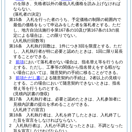
のを除き、失格者以外の最低入札価格を読み上げなければ
ならない。
(落札者の決定)
第15条
入札を行った者のうち、予定価格の制限の範囲内で
最低の価格をもって申込みをした者を落札者とする。
ただ
し、地方自治法施行令第167条の10及び第167条の13の規
定による場合は、この限りでない。
(入札執行回数等)
第16条
入札執行回数は、1件につき3回を限度とする。
ただ
し、入札執行者が特に必要と認めたときは、1回に限り延長
することができる。
2
前項
において落札者がない場合は、指名替え等を行うもの
とする。
ただし、工事等の関係から指名替えをする暇がな
い場合においては、随意契約の手続に移ることができる。
3
前項ただし書
による随意契約の手続は、2者以上の見積り
とする。
この場合において随意契約できないときは、指名
替え等を行うものとする。
(見積内訳書の徴収)
第17条
入札執行者は、必要と認めたときは、入札参加者に
見積内訳書の提出を求めることができる。
(入札終了の宣言)
第18条
入札執行者は、入札を終了したときは、入札終了し
た旨を宣言をしなければならない。
2
入札執行者は、入札が不調となったときは、不調となった
旨を宣言しなければならない。