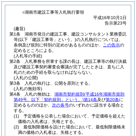
○湖南市建設工事等入札執行要領
平成16年10月1日
告示第23号
(趣旨)
第1条
湖南市発注の建設工事、建設コンサルタント業務委託
等
(以下「建設工事等」という。)
の入札執行については、
条例及び規則に特別の定めがあるもののほか、
この告示
の
定めるところによる。
(入札等の手続)
第2条
入札事務を所掌する課の長は、建設工事等の執行決裁
及び建設工事契約審査会審議が完了したときは、直ちに入
札のための手続を取らなければならない。
(入札の公開)
第3条
入札の執行は、公開を原則とする。
(入札の無効等)
第4条
入札の無効は、
湖南市契約規則
(平成16年湖南市規則
第49号。以下「契約規則」という。)
第14条
及び
第20条
に
定めるもののほか、
次の各号
のいずれかに該当する場合と
する。
(1)
予定価格を公表した場合において、予定価格を超えた
価格の入札者は、失格とする。
(2)
最低制限価格を設けた場合において、最低制限価格未
満の価格の入札者は、失格とする。