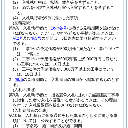
(2)
入札執行中は、私語、放言等を禁ずること。
(3)
酒気を帯びて入札執行室へ入室することを禁ずるこ
と。
(4)
入札執行者が特に指示した事項
(見積期間)
第8条
入札執行者は、
次の各号
に掲げる見積期間を設けなけ
ればならない。
ただし、やむを得ない事情があるときは、
第2号
及び
第3号
の期間は、5日以内に限り短縮することが
できる。
(1)
工事1件の予定価格が500万円に満たない工事について
は、1日以上
(2)
工事1件の予定価格が500万円以上5,000万円に満たな
い工事については、10日以上
(3)
工事1件の予定価格が5,000万円以上の工事について
は、15日以上
2
前項
の見積期間は、入札期日の前日から起算するものとす
る。
(入札の辞退)
第9条
入札執行者は、指名競争入札において当該建設工事等
に指名した者で入札を辞退する者があるときは、その理由
を付した入札辞退届を提出させなければならない。
(入札参加者の公表)
第10条
入札執行に係る通知をした事項のうち次に掲げる事
項については、公表することができる。
(1)
工事名称、施工場所及び施工期間