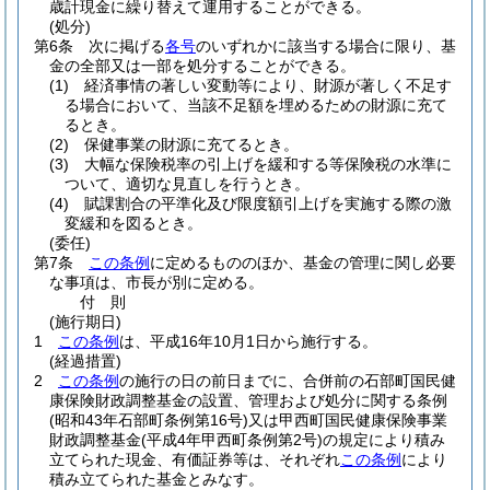
歳計現金に繰り替えて運用することができる。
(処分)
第6条
次に掲げる
各号
のいずれかに該当する場合に限り、基
金の全部又は一部を処分することができる。
(1)
経済事情の著しい変動等により、財源が著しく不足す
る場合において、当該不足額を埋めるための財源に充て
るとき。
(2)
保健事業の財源に充てるとき。
(3)
大幅な保険税率の引上げを緩和する等保険税の水準に
ついて、適切な見直しを行うとき。
(4)
賦課割合の平準化及び限度額引上げを実施する際の激
変緩和を図るとき。
(委任)
第7条
この条例
に定めるもののほか、基金の管理に関し必要
な事項は、市長が別に定める。
付
則
(施行期日)
1
この条例
は、平成16年10月1日から施行する。
(経過措置)
2
この条例
の施行の日の前日までに、合併前の石部町国民健
康保険財政調整基金の設置、管理および処分に関する条例
(昭和43年石部町条例第16号)
又は甲西町国民健康保険事業
財政調整基金
(平成4年甲西町条例第2号)
の規定により積み
立てられた現金、有価証券等は、それぞれ
この条例
により
積み立てられた基金とみなす。