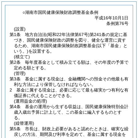
○湖南市国民健康保険財政調整基金条例
平成16年10月1日
条例第76号
(設置)
第1条
地方自治法
(昭和22年法律第67号)
第241条の規定に基
づき、国民健康保険財政の調整を図り、健全な運営に資す
るため、湖南市国民健康保険財政調整基金
(以下「基金」と
いう。)
を設置する。
(積立て)
第2条
毎年度基金として積み立てる額は、その年度の予算で
定める額とする。
(管理)
第3条
基金に属する現金は、金融機関への預金その他最も有
利な方法により保管しなければならない。
2
基金に属する現金は、必要に応じて最も確実かつ有利な有
価証券に代えることができる。
(運用益金の処理)
第4条
基金の運用から生ずる収益は、国民健康保険特別会計
歳入歳出予算に計上して、この基金に編入するものとす
る。
(繰替運用)
第5条
市長は、財政上必要があると認めたときは、確実な繰
戻しの方法、期間及び利率を定めて、基金に属する現金を