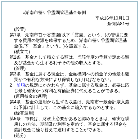
○湖南市笹ケ谷霊園管理基金条例
平成16年10月1日
条例第81号
(設置)
第1条
湖南市笹ケ谷霊園
(以下「霊園」という。)
の管理に要
する費用の財源を確保するため、湖南市笹ケ谷霊園管理基
金
(以下「基金」という。)
を設置する。
(積立て)
第2条
基金として積立てる額は、当該年度の予算で定める額
及び基金から生ずる利子その他の収入とする。
(管理)
第3条
基金に属する現金は、金融機関への預金その他最も確
実かつ有利な方法により保管しなければならない。
2
前項
の規定にかかわらず、基金に属する現金は、必要に応
じ最も確実かつ有利な有価証券に代えることができる。
(運用益金の処理)
第4条
基金の運用から生ずる収益は、湖南市一般会計歳入歳
出予算に計上して、この基金に編入するものとする。
(繰替運用)
第5条
市長は、財政上必要があると認めるときは、確実な繰
戻しの方法、期間及び利率を定めて、基金に属する現金を
歳計現金に繰り替えて運用することができる。
(処分)