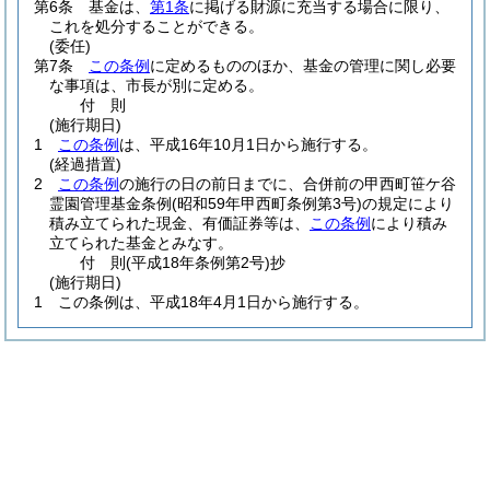
第6条
基金は、
第1条
に掲げる財源に充当する場合に限り、
これを処分することができる。
(委任)
第7条
この条例
に定めるもののほか、基金の管理に関し必要
な事項は、市長が別に定める。
付
則
(施行期日)
1
この条例
は、平成16年10月1日から施行する。
(経過措置)
2
この条例
の施行の日の前日までに、合併前の甲西町笹ケ谷
霊園管理基金条例
(昭和59年甲西町条例第3号)
の規定により
積み立てられた現金、有価証券等は、
この条例
により積み
立てられた基金とみなす。
付
則
(平成18年
条例第2号)
抄
(施行期日)
1
この条例は、平成18年4月1日から施行する。