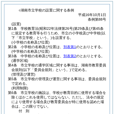
○湖南市立学校の設置に関する条例
平成16年10月1日
条例第88号
(設置)
第1条
学校教育法
(昭和22年法律第26号)
第29条及び第45条
に規定する教育等を行うため、市立の小学校及び中学校
(以
下「市立学校」という。)
を設置する。
(小学校の名称及び位置)
第2条
小学校の名称及び位置は、
別表第1
のとおりとする。
(中学校の名称及び位置)
第3条
中学校の名称及び位置は、
別表第2
のとおりとする。
(通学区域)
第4条
市立学校の通学区域に関する事項は、湖南市教育委員
会規則
(以下「委員会規則」という。)
で定める。
(管理及び運営)
第5条
市立学校の管理及び運営に関する事項は、委員会規則
で定める。
(利用制限)
第6条
市立学校の施設は、学校が教育目的に使用する場合を
除くほかこれを使用してはならない。
ただし、法令の規定
により使用する場合及び教育委員会が特に使用を認めた場
合は、この限りでない。
付
則