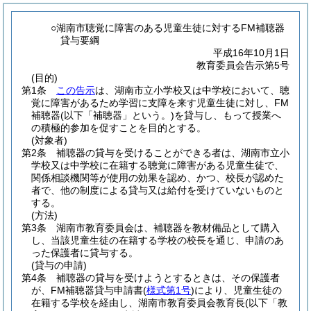
○湖南市聴覚に障害のある児童生徒に対するFM補聴器
貸与要綱
平成16年10月1日
教育委員会告示第5号
(目的)
第1条
この告示
は、湖南市立小学校又は中学校において、聴
覚に障害があるため学習に支障を来す児童生徒に対し、FM
補聴器
(以下「補聴器」という。)
を貸与し、もって授業へ
の積極的参加を促すことを目的とする。
(対象者)
第2条
補聴器の貸与を受けることができる者は、湖南市立小
学校又は中学校に在籍する聴覚に障害がある児童生徒で、
関係相談機関等が使用の効果を認め、かつ、校長が認めた
者で、他の制度による貸与又は給付を受けていないものと
する。
(方法)
第3条
湖南市教育委員会は、補聴器を教材備品として購入
し、当該児童生徒の在籍する学校の校長を通じ、申請のあ
った保護者に貸与する。
(貸与の申請)
第4条
補聴器の貸与を受けようとするときは、その保護者
が、FM補聴器貸与申請書
(
様式第1号
)
により、児童生徒の
在籍する学校を経由し、湖南市教育委員会教育長
(以下「教