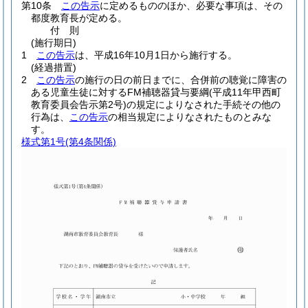
第10条
この告示
に定めるもののほか、必要な事項は、その
都度教育長が定める。
付
則
(施行期日)
1
この告示
は、平成16年10月1日から施行する。
(経過措置)
2
この告示
の施行の日の前日までに、合併前の聴覚に障害の
ある児童生徒に対するFM補聴器貸与要綱
(平成11年甲西町
教育委員会告示第2号)
の規定によりなされた手続その他の
行為は、
この告示
の相当規定によりなされたものとみな
す。
様式第1号
(第4条関係)