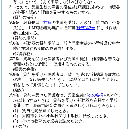
育長」という。)
あて申請しなければならない。
2
校長は、児童生徒の障害の部位及び程度にあわせ、補聴器
が必要と認めた理由を副申するものとする。
(貸与の決定)
第5条
教育長は、
前条
の申請を受けたときは、貸与の可否を
決定し、FM補聴器貸与許可通知書
(
様式第2号
)
により保護
者に通知する。
(貸与の期間)
第6条
補聴器の貸与期間は、該当児童生徒の小学校及び中学
校に在籍する期間の範囲内とする。
(保管義務)
第7条
貸与を受けた保護者及び児童生徒は、補聴器を善良な
管理のもとに保管し、使用するものとする。
(損害の弁償)
第8条
貸与を受けた保護者は、貸与を受けた補聴器を故意に
破壊し、又は紛失したときは、現品又はこれに相当する代
価をもって弁償しなければならない。
(返納)
第9条
貸与を受けた保護者は、児童生徒が
次の各号
のいずれ
かに該当するときは、貸与を受けた補聴器を在籍する学校
を通して、湖南市教育委員会へ返納しなければならない。
(1)
貸与期間が満了したとき。
(2)
湖南市以外の小学校又は中学校に転校したとき。
(3)
その他教育長が必要と認めたとき。
(その他)