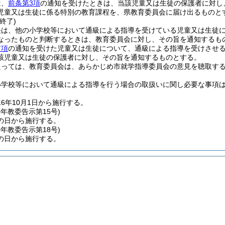
は、
前条第3項
の通知を受けたときは、当該児童又は生徒の保護者に対し
児童又は生徒に係る特別の教育課程を、県教育委員会に届け出るものと
終了)
長は、他の小学校等において通級による指導を受けている児童又は生徒
なったものと判断するときは、教育委員会に対し、その旨を通知するも
前項
の通知を受けた児童又は生徒について、通級による指導を受けさせ
該児童又は生徒の保護者に対し、その旨を通知するものとする。
たっては、教育委員会は、あらかじめ市就学指導委員会の意見を聴取す
小学校等において通級による指導を行う場合の取扱いに関し必要な事項
16年10月1日から施行する。
0年
教委告示第15号)
の日から施行する。
0年
教委告示第18号)
の日から施行する。