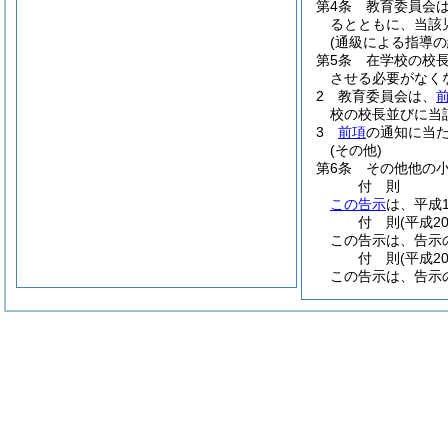
第4条
教育委員会
るとともに、当該
(通級による指導の
第5条
在学校の校
させる必要がなく
2
教育委員会は、
校の校長並びに当
3
前項
の通知に当
(その他)
第6条
その他他の
付
則
この告示
は、平成
付
則
(平成2
この告示は、告示
付
則
(平成2
この告示は、告示