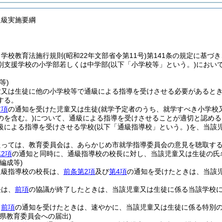
通級実施要綱
、学校教育法施行規則
(昭和22年文部省令第11号)
第141条の規定に基づ
別支援学校の小学部若しくは中学部
(以下「小学校等」という。)
におい
等)
童又は生徒に他の小学校等で通級による指導を受けさせる必要があると
する。
前項
の通知を受けた児童又は生徒
(就学予定者のうち、就学すべき小学校
のを含む。)
について、通級による指導を受けさせることが適切と認める
級による指導を受けさせる学校
(以下「通級指導校」という。)
を、当該
。
たっては、教育委員会は、あらかじめ市就学指導委員会の意見を聴取す
2項
の通知と同時に、通級指導校の校長に対し、当該児童又は生徒の氏
編成等)
通級指導校の校長は、
前条第2項
及び
第4項
の通知を受けたときは、当該
長は、
前項
の協議が終了したときは、当該児童又は生徒に係る当該学校
、
前項
の通知を受けたときは、速やかに、当該児童又は生徒に係る特別
県教育委員会への届出)