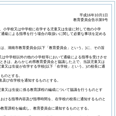
平成16年10月1日
教育委員会告示第9号
き、小学校又は中学校に在学する児童又は生徒に対して他の小学
て通級による指導を行う場合の取扱いに関して必要な事項を定める
きは、湖南市教育委員会
(以下「教育委員会」という。)
に、その旨
又は中学校以外の他の小学校等において通級による指導を受けさせ
ときは、あらかじめ県教育委員会と協議した上で、当該児童又は
児童又は生徒が在学する学校
(以下「在学校」という。)
の校長に通
るものとする。
名及び在学校を通知するものとする。
児童又は生徒に係る教育課程の編成について協議を行うものとす
における指導内容及び指導時間を、在学校の校長に通知するものと
の教育課程を編成し、教育委員会に通知するものとする。