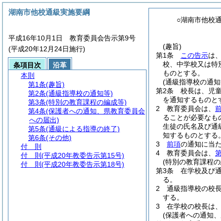
湖南市他校通級実施要綱
○湖南市他校
平成16年10月1日 教育委員会告示第9号
(趣旨)
(平成20年12月24日施行)
第1条
この告示
は
校、中学校又は特
条項目次
沿革
ものとする。
本則
(通級指導校の通知
第1条
(趣旨)
第2条
校長は、児
第2条
(通級指導校の通知等)
を通知するものと
第3条
(特別の教育課程の編成等)
2
教育委員会は、
第4条
(保護者への通知、県教育委員会
ることが必要なも
への届出)
生徒の氏名及び通
第5条
(通級による指導の終了)
知するものとする
第6条
(その他)
3
前項
の通知に当
付 則
4
教育委員会は、
第
付 則
(平成20年教委告示第15号)
(特別の教育課程の
付 則
(平成20年教委告示第18号)
第3条
在学校及び
る。
2
通級指導校の校
する。
3
在学校の校長は
(保護者への通知、