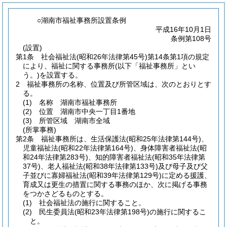
○湖南市福祉事務所設置条例
平成16年10月1日
条例第108号
(設置)
第1条
社会福祉法
(昭和26年法律第45号)
第14条第1項の規定
により、福祉に関する事務所
(以下「福祉事務所」とい
う。)
を設置する。
2
福祉事務所の名称、位置及び所管区域は、次のとおりとす
る。
(1)
名称 湖南市福祉事務所
(2)
位置 湖南市中央一丁目1番地
(3)
所管区域 湖南市全域
(所掌事務)
第2条
福祉事務所は、生活保護法
(昭和25年法律第144号)
、
児童福祉法
(昭和22年法律第164号)
、身体障害者福祉法
(昭
和24年法律第283号)
、知的障害者福祉法
(昭和35年法律第
37号)
、老人福祉法
(昭和38年法律第133号)
及び母子及び父
子並びに寡婦福祉法
(昭和39年法律第129号)
に定める援護、
育成又は更生の措置に関する事務のほか、次に掲げる事務
をつかさどるものとする。
(1)
社会福祉法の施行に関すること。
(2)
民生委員法
(昭和23年法律第198号)
の施行に関するこ
と。