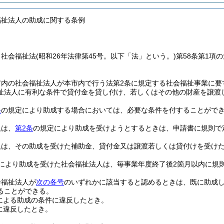
福祉法人の助成に関する条例
、社会福祉法
(昭和26年法律第45号。以下「法」という。)
第58条第1項
。
市内の社会福祉法人が本市内で行う法第2条に規定する社会福祉事業に要
祉法人に有利な条件で貸付金を貸し付け、若しくはその他の財産を譲渡
条
の規定により助成する場合においては、必要な条件を付することがで
人は、
第2条
の規定により助成を受けようとするときは、申請書に規則で
人は、その助成を受けた補助金、貸付金又は譲渡若しくは貸付けを受け
により助成を受けた社会福祉法人は、毎事業年度終了後2箇月以内に規
会福祉法人が
次の各号
のいずれかに該当すると認めるときは、既に助成
ることができる。
による助成の条件に違反したとき。
に違反したとき。