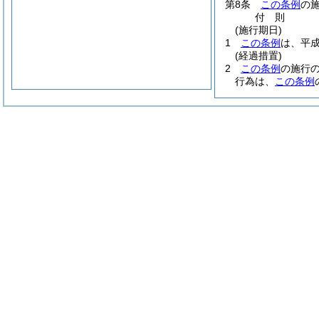
第8条
この条例
の
付
則
(施行期日)
1
この条例
は、平成
(経過措置)
2
この条例
の施行
行為は、
この条例