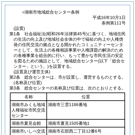
○湖南市地域総合センター条例
平成16年10月1日
条例第111号
(設置)
第1条
社会福祉法
(昭和26年法律第45号)
に基づく、地域住民
の生活の向上及び地域社会全体の中で福祉の向上や人権啓
発の住民交流の拠点となる開かれたコミュニティーセンタ
ーとして、生活上の各種相談事業や人権課題の解決のため
の各種事業を総合的に行い、もって豊かな市民生活の安定
を図るための施設として、地域総合センター
(以下「総合セ
ンター」という。)
を設置する。
(設置及び運営主体)
第2条
総合センターは、市が設置し、運営するものとする。
(名称及び位置)
第3条
総合センターの名称及び位置は、次のとおりとする。
名称
位置
湖南市みくも地域
湖南市三雲1186番地
人権福祉市民交流
センター
湖南市夏見会館
湖南市夏見1505番地1
湖南市いしべ交流
湖南市石部西二丁目12番6号