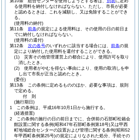
第10条
総合センターを使用しようとする者は、
別表
に定め
る使用料を納付しなければならない。
ただし、市長が必要
と認めるときは、これを減額し、又は免除することができ
る。
(使用料の納付)
第11条
前条
の規定による使用料は、その使用の日の前日ま
でに納付しなければならない。
(使用料の還付)
第12条
次の各号
のいずれかに該当する場合には、
前条
の規
定により納付した使用料を還付することができる。
(1)
災害その他管理運営上の都合により、使用許可を取り
消したとき。
(2)
使用者がやむを得ない事由により、使用の取消しを申
し出て市長が正当と認めたとき。
(委任)
第13条
この条例に定めるもののほか、必要な事項は、規則
で定める。
付
則
(施行期日)
1
この条例は、平成16年10月1日から施行する。
(経過措置)
2
この条例の施行の日の前日までに、合併前の石部町松籟会
館設置に関する条例
(昭和47年石部町条例第18号)
又は甲西
町地域総合センターの設置および管理に関する条例
(昭和52
年甲西町条例第25号)
の規定によりなされた処分、手続その