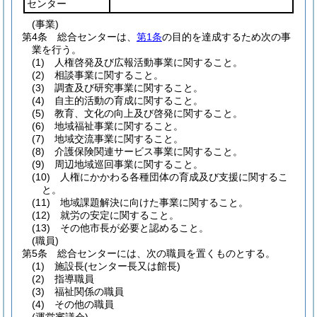
センター
(事業)
第4条
総合センターは、
第1条
の目的を達成するため次の事
業を行う。
(1)
人権啓発及び広報活動事業に関すること。
(2)
相談事業に関すること。
(3)
調査及び研究事業に関すること。
(4)
自主的活動の育成に関すること。
(5)
教育、文化の向上及び啓発に関すること。
(6)
地域福祉事業に関すること。
(7)
地域交流事業に関すること。
(8)
介護保険関連サービス事業に関すること。
(9)
周辺地域巡回事業に関すること。
(10)
人権にかかわる各種団体の育成及び支援に関するこ
と。
(11)
地域課題解決に向けた事業に関すること。
(12)
就労の安定に関すること。
(13)
その他市長が必要と認めること。
(職員)
第5条
総合センターには、次の職員を置くものとする。
(1)
施設長
(センター長又は館長)
(2)
指導職員
(3)
福祉関係の職員
(4)
その他の職員