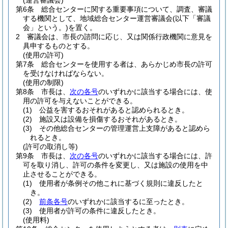
(運営審議会)
第6条
総合センターに関する重要事項について、調査、審議
する機関として、地域総合センター運営審議会
(以下「審議
会」という。)
を置く。
2
審議会は、市長の諮問に応じ、又は関係行政機関に意見を
具申するものとする。
(使用の許可)
第7条
総合センターを使用する者は、あらかじめ市長の許可
を受けなければならない。
(使用の制限)
第8条
市長は、
次の各号
のいずれかに該当する場合には、使
用の許可を与えないことができる。
(1)
公益を害するおそれがあると認められるとき。
(2)
施設又は設備を損傷するおそれがあるとき。
(3)
その他総合センターの管理運営上支障があると認めら
れるとき。
(許可の取消し等)
第9条
市長は、
次の各号
のいずれかに該当する場合には、許
可を取り消し、許可の条件を変更し、又は施設の使用を中
止させることができる。
(1)
使用者が条例その他これに基づく規則に違反したと
き。
(2)
前条各号
のいずれかに該当するに至ったとき。
(3)
使用者が許可の条件に違反したとき。
(使用料)