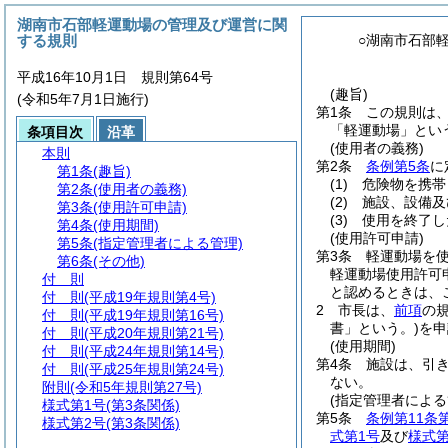
湖南市石部軽運動場の管理及び運営に関
する規則
○湖南市石部
平成16年10月1日 規則第64号
(趣旨)
(令和5年7月1日施行)
第1条
この規則は
「軽運動場」とい
条項目次
沿革
(使用者の義務)
本則
第2条
条例第5条
に
第1条
(趣旨)
(1)
危険物を携帯
第2条
(使用者の義務)
(2)
施設、設備及
第3条
(使用許可申請)
(3)
使用を終了し
第4条
(使用期間)
(使用許可申請)
第5条
(指定管理者による管理)
第3条
軽運動場を
第6条
(その他)
軽運動場使用許可
付 則
と認めるときは、
付 則
(平成19年規則第4号)
2
市長は、
前項
の
付 則
(平成19年規則第16号)
書」という。)
を申
付 則
(平成20年規則第21号)
(使用期間)
付 則
(平成24年規則第14号)
第4条
施設は、引
付 則
(平成25年規則第24号)
ない。
附則
(令和5年規則第27号)
(指定管理者による
様式第1号
(第3条関係)
第5条
条例第11条
様式第2号
(第3条関係)
式第1号
及び
様式第