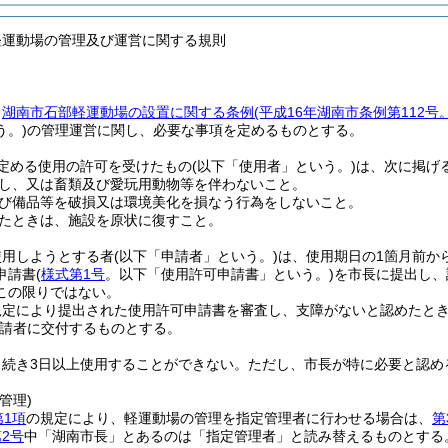
軽運動場の管理及び運営に関する規則
、
湖南市石部軽運動場の設置に関する条例
(平成16年湖南市条例第112
う。)
の管理運営に関し、必要な事項を定めるものとする。
定める使用の許可を受けたもの
(以下「使用者」という。)
は、次に掲げ
し、又は畜類及び愛玩用動物等を伴わないこと。
び備品等を破損又は環境美化を損なう行為をしないこと。
たときは、施設を原状に復すこと。
使用しようとする者
(以下「申請者」という。)
は、使用期日の1箇月前か
申請書
(
様式第1号
。以下「使用許可申請書」という。)
を市長に提出し、
この限りではない。
規定により提出された使用許可申請書を審査し、支障がないと認めたと
請者に交付するものとする。
き続き3日以上使用することができない。
ただし、市長が特に必要と認め
管理)
第1項
の規定により、軽運動場の管理を指定管理者に行わせる場合は、
第
2号
中「湖南市長」とあるのは「指定管理者」と読み替えるものとする