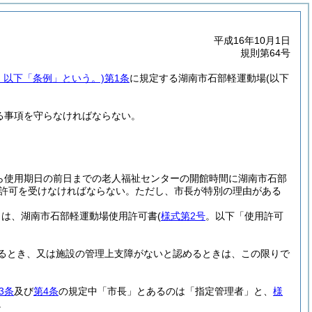
平成16年10月1日
規則第64号
号。以下「条例」という。)
第1条
に規定する湖南市石部軽運動場
(以下
る事項を守らなければならない。
ら使用期日の前日までの老人福祉センターの開館時間に湖南市石部
許可を受けなければならない。
ただし、市長が特別の理由がある
きは、湖南市石部軽運動場使用許可書
(
様式第2号
。以下「使用許可
るとき、又は施設の管理上支障がないと認めるときは、この限りで
3条
及び
第4条
の規定中「市長」とあるのは「指定管理者」と、
様
。