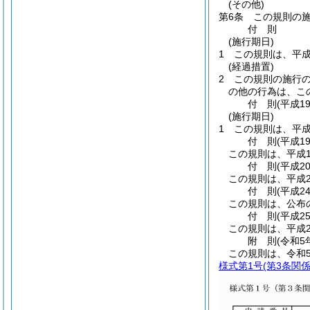
(その他)
第6条
この規則の
付
則
(施行期日)
1
この規則は、平成
(経過措置)
2
この規則の施行
の他の行為は、こ
付
則
(平成1
(施行期日)
1
この規則は、平成
付
則
(平成1
この規則は、平成1
付
則
(平成2
この規則は、平成2
付
則
(平成2
この規則は、公布
付
則
(平成2
この規則は、平成2
附
則
(令和5
この規則は、令和
様式第1号
(第3条関係