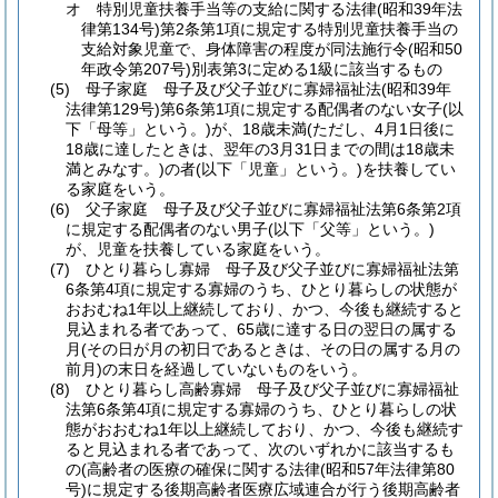
オ
特別児童扶養手当等の支給に関する法律
(昭和39年法
律第134号)
第2条第1項に規定する特別児童扶養手当の
支給対象児童で、身体障害の程度が同法施行令
(昭和50
年政令第207号)
別表第3に定める1級に該当するもの
(5)
母子家庭 母子及び父子並びに寡婦福祉法
(昭和39年
法律第129号)
第6条第1項に規定する配偶者のない女子
(以
下「母等」という。)
が、18歳未満
(ただし、4月1日後に
18歳に達したときは、翌年の3月31日までの間は18歳未
満とみなす。)
の者
(以下「児童」という。)
を扶養してい
る家庭をいう。
(6)
父子家庭 母子及び父子並びに寡婦福祉法第6条第2項
に規定する配偶者のない男子
(以下「父等」という。)
が、児童を扶養している家庭をいう。
(7)
ひとり暮らし寡婦 母子及び父子並びに寡婦福祉法第
6条第4項に規定する寡婦のうち、ひとり暮らしの状態が
おおむね1年以上継続しており、かつ、今後も継続すると
見込まれる者であって、65歳に達する日の翌日の属する
月
(その日が月の初日であるときは、その日の属する月の
前月)
の末日を経過していないものをいう。
(8)
ひとり暮らし高齢寡婦 母子及び父子並びに寡婦福祉
法第6条第4項に規定する寡婦のうち、ひとり暮らしの状
態がおおむね1年以上継続しており、かつ、今後も継続す
ると見込まれる者であって、次のいずれかに該当するも
の
(高齢者の医療の確保に関する法律
(昭和57年法律第80
号)
に規定する後期高齢者医療広域連合が行う後期高齢者