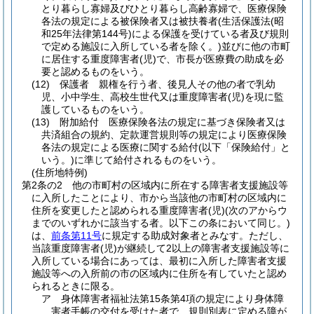
とり暮らし寡婦及びひとり暮らし高齢寡婦で、医療保険
各法の規定による被保険者又は被扶養者
(生活保護法
(昭
和25年法律第144号)
による保護を受けている者及び規則
で定める施設に入所している者を除く。)
並びに他の市町
に居住する重度障害者
(児)
で、市長が医療費の助成を必
要と認めるものをいう。
(12)
保護者 親権を行う者、後見人その他の者で乳幼
児、小中学生、高校生世代又は重度障害者
(児)
を現に監
護しているものをいう。
(13)
附加給付 医療保険各法の規定に基づき保険者又は
共済組合の規約、定款運営規則等の規定により医療保険
各法の規定による医療に関する給付
(以下「保険給付」と
いう。)
に準じて給付されるものをいう。
(住所地特例)
第2条の2
他の市町村の区域内に所在する障害者支援施設等
に入所したことにより、市から当該他の市町村の区域内に
住所を変更したと認められる重度障害者
(児)
(次のアからウ
までのいずれかに該当する者。以下この条において同じ。)
は、
前条第11号
に規定する助成対象者とみなす。
ただし、
当該重度障害者
(児)
が継続して2以上の障害者支援施設等に
入所している場合にあっては、最初に入所した障害者支援
施設等への入所前の市の区域内に住所を有していたと認め
られるときに限る。
ア 身体障害者福祉法第15条第4項の規定により身体障
害者手帳の交付を受けた者で、規則別表に定める障が