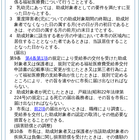
係る福祉医療費について行うこととする。
2
乳幼児にあっては、助成対象者としての要件を満たすに至
った日からとする。
3
重度障害者
(児)
についての助成対象期間の終期は、助成対
象者でなくなった日の属する月
(その日が月の初日であると
きは、その日の属する月の前月)
の末日までとする。
4
助成対象に該当する者が月の中途において本市の区域内に
居住することとなった者であるときは、当該居住すること
となった日からとする。
(届出)
第9条
第4条第1項
の規定により受給券の交付を受けた助成
対象者又は保護者は、規則で定める福祉医療費受給券交付
申請書の記載事項に変更が生じたとき又は第三者行為によ
って福祉医療費の支給事由が生じたときは、規則で定める
ところにより、その旨を速やかに市長に届け出なければな
らない。
2
助成対象者が死亡したときは、戸籍法
(昭和22年法律第
224号)
の規定による死亡の届出義務者は、その旨を市長に
届け出なければならない。
3
市長は、
前2項
の届出がないときは、職権により調査し、
受給券を交付した助成対象者の認定の取消しその他必要な
措置をとることができる。
(損害賠償との調整)
第10条
市長は、助成対象者又は保護者が当該助成対象者の
疾病又は負傷に関し損害賠償を受けたときは、その価額の