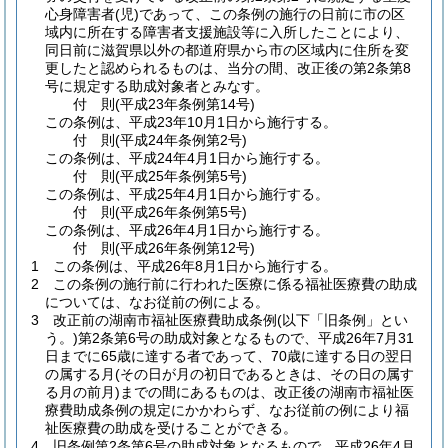
心身障害者
(児)
であって、この条例の施行の日前に市の区
域内に所在する障害者支援施設等に入所したことにより、
同日前に滋賀県以外の都道府県から市の区域内に住所を変
更したと認められるものは、当分の間、改正後の第2条第8
号に規定する助成対象者とみなす。
付
則
(平成23年
条例第14号)
この条例は、平成23年10月1日から施行する。
付
則
(平成24年
条例第2号)
この条例は、平成24年4月1日から施行する。
付
則
(平成25年
条例第5号)
この条例は、平成25年4月1日から施行する。
付
則
(平成26年
条例第5号)
この条例は、平成26年4月1日から施行する。
付
則
(平成26年
条例第12号)
1
この条例は、平成26年8月1日から施行する。
2
この条例の施行前に行われた医療に係る福祉医療費の助成
については、なお従前の例による。
3
改正前の湖南市福祉医療費助成条例
(以下「旧条例」とい
う。)
第2条第6号の助成対象となるもので、平成26年7月31
日までに65歳に達する者であって、70歳に達する日の翌日
の属する月
(その日が月の初日であるときは、その日の属す
る月の前月)
までの間にあるものは、改正後の湖南市福祉医
療費助成条例の規定にかかわらず、なお従前の例により福
祉医療費の助成を受けることができる。
4
旧条例第2条第6号の助成対象となるもので、平成26年4月