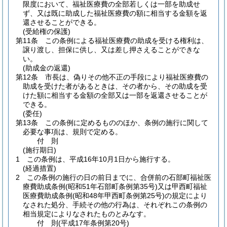
限度において、福祉医療費の全部若しくは一部を助成せ
ず、又は既に助成した福祉医療費の額に相当する金額を返
還させることができる。
(受給権の保護)
第11条
この条例による福祉医療費の助成を受ける権利は、
譲り渡し、担保に供し、又は差し押さえることができな
い。
(助成金の返還)
第12条
市長は、偽りその他不正の手段により福祉医療費の
助成を受けた者があるときは、その者から、その助成を受
けた額に相当する金額の全部又は一部を返還させることが
できる。
(委任)
第13条
この条例に定めるもののほか、条例の施行に関して
必要な事項は、規則で定める。
付
則
(施行期日)
1
この条例は、平成16年10月1日から施行する。
(経過措置)
2
この条例の施行の日の前日までに、合併前の石部町福祉医
療費助成条例
(昭和51年石部町条例第35号)
又は甲西町福祉
医療費助成条例
(昭和48年甲西町条例第25号)
の規定により
なされた処分、手続その他の行為は、それぞれこの条例の
相当規定によりなされたものとみなす。
付
則
(平成17年
条例第20号)