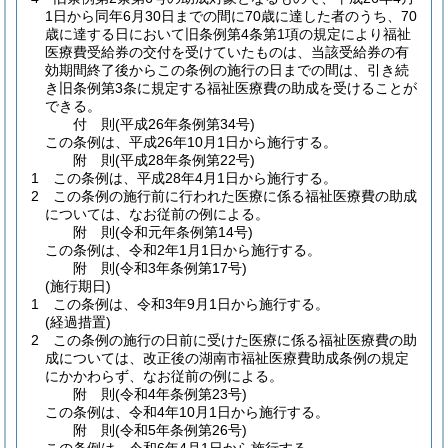
1日から同年6月30日までの間に70歳に達した者のうち、70
歳に達する日において旧条例第4条第1項の規定により福祉
医療費受給券の交付を受けていたものは、当該受給券の有
効期間終了後からこの条例の施行の日までの間は、引き続
き旧条例第3条に規定する福祉医療費の助成を受けることが
できる。
付
則
(平成26年
条例第34号)
この条例は、平成26年10月1日から施行する。
附
則
(平成28年
条例第22号)
1
この条例は、平成28年4月1日から施行する。
2
この条例の施行前に行われた医療に係る福祉医療費の助成
については、なお従前の例による。
附
則
(令和元年
条例第14号)
この条例は、令和2年1月1日から施行する。
附
則
(令和3年
条例第17号)
(施行期日)
1
この条例は、令和3年9月1日から施行する。
(経過措置)
2
この条例の施行の日前に受けた医療に係る福祉医療費の助
成については、改正後の湖南市福祉医療費助成条例の規定
にかかわらず、なお従前の例による。
附
則
(令和4年
条例第23号)
この条例は、令和4年10月1日から施行する。
附
則
(令和5年
条例第26号)