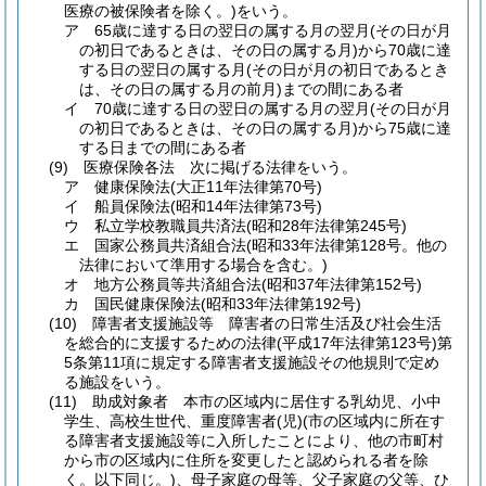
医療の被保険者を除く。)
をいう。
ア
65歳に達する日の翌日の属する月の翌月
(その日が月
の初日であるときは、その日の属する月)
から70歳に達
する日の翌日の属する月
(その日が月の初日であるとき
は、その日の属する月の前月)
までの間にある者
イ
70歳に達する日の翌日の属する月の翌月
(その日が月
の初日であるときは、その日の属する月)
から75歳に達
する日までの間にある者
(9)
医療保険各法 次に掲げる法律をいう。
ア
健康保険法
(大正11年法律第70号)
イ
船員保険法
(昭和14年法律第73号)
ウ
私立学校教職員共済法
(昭和28年法律第245号)
エ
国家公務員共済組合法
(昭和33年法律第128号。他の
法律において準用する場合を含む。)
オ
地方公務員等共済組合法
(昭和37年法律第152号)
カ
国民健康保険法
(昭和33年法律第192号)
(10)
障害者支援施設等 障害者の日常生活及び社会生活
を総合的に支援するための法律
(平成17年法律第123号)
第
5条第11項に規定する障害者支援施設その他規則で定め
る施設をいう。
(11)
助成対象者 本市の区域内に居住する乳幼児、小中
学生、高校生世代、重度障害者
(児)
(市の区域内に所在す
る障害者支援施設等に入所したことにより、他の市町村
から市の区域内に住所を変更したと認められる者を除
く。以下同じ。)
、母子家庭の母等、父子家庭の父等、ひ