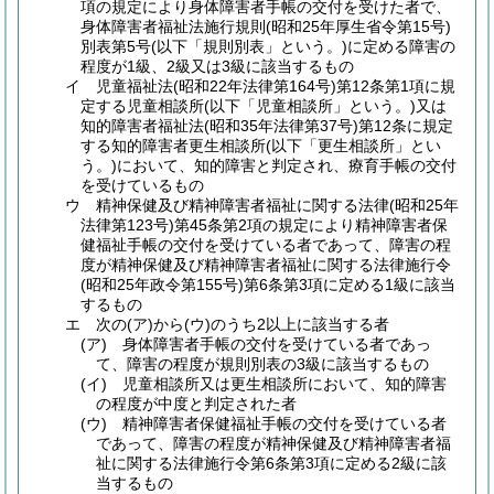
項の規定により身体障害者手帳の交付を受けた者で、
身体障害者福祉法施行規則
(昭和25年厚生省令第15号)
別表第5号
(以下「規則別表」という。)
に定める障害の
程度が1級、2級又は3級に該当するもの
イ
児童福祉法
(昭和22年法律第164号)
第12条第1項に規
定する児童相談所
(以下「児童相談所」という。)
又は
知的障害者福祉法
(昭和35年法律第37号)
第12条に規定
する知的障害者更生相談所
(以下「更生相談所」とい
う。)
において、知的障害と判定され、療育手帳の交付
を受けているもの
ウ
精神保健及び精神障害者福祉に関する法律
(昭和25年
法律第123号)
第45条第2項の規定により精神障害者保
健福祉手帳の交付を受けている者であって、障害の程
度が精神保健及び精神障害者福祉に関する法律施行令
(昭和25年政令第155号)
第6条第3項に定める1級に該当
するもの
エ
次の
(ア)
から
(ウ)
のうち2以上に該当する者
(ア)
身体障害者手帳の交付を受けている者であっ
て、障害の程度が規則別表の3級に該当するもの
(イ)
児童相談所又は更生相談所において、知的障害
の程度が中度と判定された者
(ウ)
精神障害者保健福祉手帳の交付を受けている者
であって、障害の程度が精神保健及び精神障害者福
祉に関する法律施行令第6条第3項に定める2級に該
当するもの