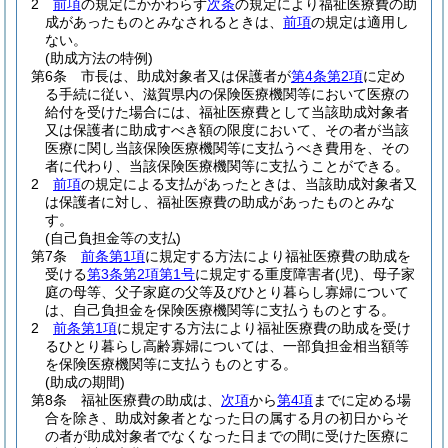
2
前項
の規定にかかわらず
次条
の規定により福祉医療費の助
成があったものとみなされるときは、
前項
の規定は適用し
ない。
(助成方法の特例)
第6条
市長は、助成対象者又は保護者が
第4条第2項
に定め
る手続に従い、滋賀県内の保険医療機関等において医療の
給付を受けた場合には、福祉医療費として当該助成対象者
又は保護者に助成すべき額の限度において、その者が当該
医療に関し当該保険医療機関等に支払うべき費用を、その
者に代わり、当該保険医療機関等に支払うことができる。
2
前項
の規定による支払があったときは、当該助成対象者又
は保護者に対し、福祉医療費の助成があったものとみな
す。
(自己負担金等の支払)
第7条
前条第1項
に規定する方法により福祉医療費の助成を
受ける
第3条第2項第1号
に規定する重度障害者
(児)
、母子家
庭の母等、父子家庭の父等及びひとり暮らし寡婦について
は、自己負担金を保険医療機関等に支払うものとする。
2
前条第1項
に規定する方法により福祉医療費の助成を受け
るひとり暮らし高齢寡婦については、一部負担金相当額等
を保険医療機関等に支払うものとする。
(助成の期間)
第8条
福祉医療費の助成は、
次項
から
第4項
までに定める場
合を除き、助成対象者となった日の属する月の初日からそ
の者が助成対象者でなくなった日までの間に受けた医療に