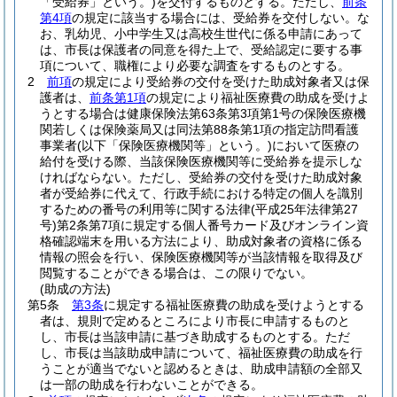
「受給券」という。)
を交付するものとする。
ただし、
前条
第4項
の規定に該当する場合には、受給券を交付しない。
な
お、乳幼児、小中学生又は高校生世代に係る申請にあって
は、市長は保護者の同意を得た上で、受給認定に要する事
項について、職権により必要な調査をするものとする。
2
前項
の規定により受給券の交付を受けた助成対象者又は保
護者は、
前条第1項
の規定により福祉医療費の助成を受けよ
うとする場合は健康保険法第63条第3項第1号の保険医療機
関若しくは保険薬局又は同法第88条第1項の指定訪問看護
事業者
(以下「保険医療機関等」という。)
において医療の
給付を受ける際、当該保険医療機関等に受給券を提示しな
ければならない。
ただし、受給券の交付を受けた助成対象
者が受給券に代えて、行政手続における特定の個人を識別
するための番号の利用等に関する法律
(平成25年法律第27
号)
第2条第7項に規定する個人番号カード及びオンライン資
格確認端末を用いる方法により、助成対象者の資格に係る
情報の照会を行い、保険医療機関等が当該情報を取得及び
閲覧することができる場合は、この限りでない。
(助成の方法)
第5条
第3条
に規定する福祉医療費の助成を受けようとする
者は、規則で定めるところにより市長に申請するものと
し、市長は当該申請に基づき助成するものとする。
ただ
し、市長は当該助成申請について、福祉医療費の助成を行
うことが適当でないと認めるときは、助成申請額の全部又
は一部の助成を行わないことができる。