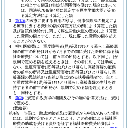
ものとして同項の規定の例により算定した一部負担金
に相当する額及び指定訪問看護を受けた場合にあって
は、同法第78条第4項に規定する厚生労働大臣が定め
る算定方法により算定した額
3
第1項
の医療に要する費用の額は、健康保険法の規定によ
る療養に要する費用の額の算定方法の例により算定した額
及び当該保険給付に関して厚生労働大臣の定めにより算定
した費用の額とする。
ただし、現に要した費用の額を超え
ることができない。
4
福祉医療費は、重度障害者
(児)
等及びひとり暮らし高齢寡
婦の前年の所得
(1月から7月までの間に受けた医療に係る福
祉医療費については、前々年の所得とする。以下同じ。)
が
規則で定める額を超えるときは、その者に対しては助成し
ない。
重度障害者
(児)
等及びひとり暮らし高齢寡婦の配偶
者の前年の所得又は重度障害者
(児)
等及びひとり暮らし高
齢寡婦の民法第877条第1項に定める扶養義務者で、主とし
て重度障害者
(児)
等及びひとり暮らし高齢寡婦の生計を維
持する者の前年の所得が、規則で定める額を超えるとき
も、同様とする。
5
前項
に規定する所得の範囲及びその額の計算方法は、規則
で定める。
(受給券)
第4条
市長は、助成対象者又は保護者から申請があった場合
には、規則で定めるところにより、この条例による福祉医
療費の助成を受ける資格を証する福祉医療費受給券
(以下