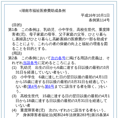
○湖南市福祉医療費助成条例
平成16年10月1日
条例第114号
(目的)
第1条
この条例は、乳幼児、小中学生、高校生世代、重度障
害者
(児)
、母子家庭の母等、父子家庭の父等、ひとり暮ら
し寡婦及びひとり暮らし高齢寡婦の医療費の一部を助成す
ることにより、これらの者の保健の向上と福祉の増進を図
ることを目的とする。
(用語)
第2条
この条例において
次の各号
に掲げる用語の意義は、そ
れぞれ
当該各号
に定めるところによる。
(1)
乳幼児 出生の日から6歳に達する日以後の最初の3月
31日を経過していない者をいう。
(2)
小中学生 6歳に達した日の翌日以後の最初の4月1日
から15歳に達する日以後の最初の3月31日を経過してい
ない者
(
第4号
から
第6号
までに該当する者を除く。)
をい
う。
(3)
高校生世代 15歳に達する日の翌日以後の最初の4月1
日から18歳に達する日以後の最初の3月31日を経過して
いない者
(4)
重度障害者
(児)
次のいずれかに該当する者をいう。
ア
身体障害者福祉法
(昭和24年法律第283号)
第15条第4