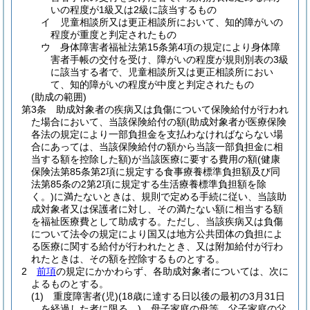
いの程度が1級又は2級に該当するもの
イ 児童相談所又は更正相談所において、知的障がいの
程度が重度と判定されたもの
ウ 身体障害者福祉法第15条第4項の規定により身体障
害者手帳の交付を受け、障がいの程度が規則別表の3級
に該当する者で、児童相談所又は更正相談所におい
て、知的障がいの程度が中度と判定されたもの
(助成の範囲)
第3条
助成対象者の疾病又は負傷について保険給付が行われ
た場合において、当該保険給付の額
(助成対象者が医療保険
各法の規定により一部負担金を支払わなければならない場
合にあっては、当該保険給付の額から当該一部負担金に相
当する額を控除した額)
が当該医療に要する費用の額
(健康
保険法第85条第2項に規定する食事療養標準負担額及び同
法第85条の2第2項に規定する生活療養標準負担額を除
く。)
に満たないときは、規則で定める手続に従い、当該助
成対象者又は保護者に対し、その満たない額に相当する額
を福祉医療費として助成する。
ただし、当該疾病又は負傷
について法令の規定により国又は地方公共団体の負担によ
る医療に関する給付が行われたとき、又は附加給付が行わ
れたときは、その額を控除するものとする。
2
前項
の規定にかかわらず、各助成対象者については、次に
よるものとする。
(1)
重度障害者
(児)
(18歳に達する日以後の最初の3月31日
を経過した者に限る。)
、母子家庭の母等、父子家庭の父