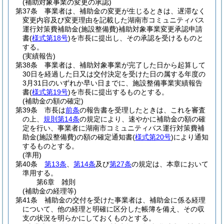
(補助対象事業の変更の承認)
第37条
事業者は、補助金の変更が生じるときは、遅滞なく
変更内容及び変更理由を記載した湖南市コミュニティバス
運行対策費補助金
(施設整備費)
補助対象事業変更承認申請
書
(
様式第18号
)
を市長に提出し、その承認を受けるものと
する。
(実績報告)
第38条
事業者は、補助対象事業が完了した日から起算して
30日を経過した日又は交付決定を受けた日の属する年度の
3月31日のいずれか早い日までに、施設整備事業実績報告
書
(
様式第19号
)
を市長に提出するものとする。
(補助金の額の確定)
第39条
市長は
前条
の報告書を受理したときは、これを審査
の上、
規則第14条
の規定により、速やかに補助金の額の確
定を行い、事業者に湖南市コミュニティバス運行対策費補
助金
(施設整備費)
の額の確定通知書
(
様式第20号
)
により通知
するものとする。
(準用)
第40条
第13条
、
第14条
及び
第27条
の規定は、本章において
準用する。
第6章
雑則
(補助金の経理等)
第41条
補助金の交付を受けた事業者は、補助金に係る経理
について、他の経理と明確に区分した帳簿を備え、その収
支の状況を明らかにしておくものとする。