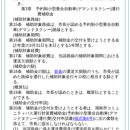
き。
第3章
予約制小型乗合自動車(デマンドタクシー)運行
費補助金
(補助対象路線)
第15条
補助対象路線は、市長が認める予約制小型乗合自動
車
(デマンドタクシー)
路線とする。
(補助対象期間)
第16条
補助対象期間は、補助金の交付を受けようとする会
計年度の3月31日を末日とする1年間とする。
(補助対象経費)
第17条
補助対象経費は、当該路線の補助対象期間における
運送欠損額とする。
(補助金の額)
第18条
補助金の額は、
前条
の運送欠損額のうち、市長が認
めた路線を運行した補助対象走行キロ程に相当する額とす
る。
(概算払)
第19条
補助金は、市長が認めたときは、概算払とすること
ができる。
(補助金の交付申請)
第20条
補助金の交付を受けようとする者は、湖南市コミュ
ニティバス運行対策費補助金
(予約制小型乗合自動車
(デマ
ンドタクシー)
運行費)
交付申請書
(
様式第6号
)
に次の書類を
添えて、市長に提出しなければならない。
(1)
当該路線に係る運送費用及び運送収益を明らかにした