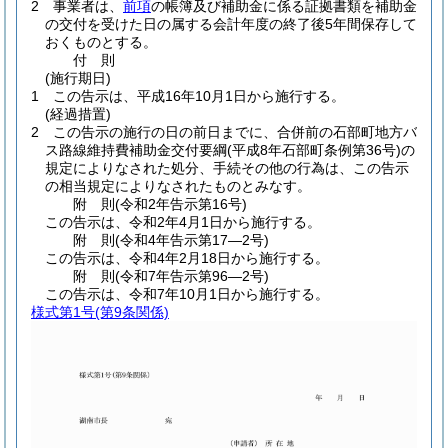
2
事業者は、
前項
の帳簿及び補助金に係る証拠書類を補助金
の交付を受けた日の属する会計年度の終了後5年間保存して
おくものとする。
付
則
(施行期日)
1
この告示は、平成16年10月1日から施行する。
(経過措置)
2
この告示の施行の日の前日までに、合併前の石部町地方バ
ス路線維持費補助金交付要綱
(平成8年石部町条例第36号)
の
規定によりなされた処分、手続その他の行為は、この告示
の相当規定によりなされたものとみなす。
附
則
(令和2年
告示第16号)
この告示は、令和2年4月1日から施行する。
附
則
(令和4年
告示第17―2号)
この告示は、令和4年2月18日から施行する。
附
則
(令和7年
告示第96―2号)
この告示は、令和7年10月1日から施行する。
様式第1号
(第9条関係)