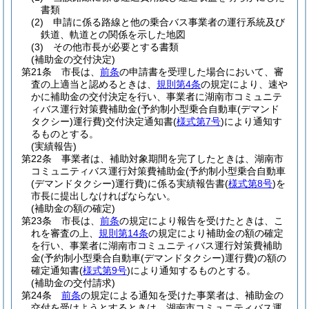
書類
(2)
申請に係る路線と他の乗合バス事業者の運行系統及び
鉄道、軌道との関係を示した地図
(3)
その他市長が必要とする書類
(補助金の交付決定)
第21条
市長は、
前条
の申請書を受理した場合において、審
査の上適当と認めるときは、
規則第4条
の規定により、速や
かに補助金の交付決定を行い、事業者に湖南市コミュニテ
ィバス運行対策費補助金
(予約制小型乗合自動車
(デマンド
タクシー)
運行費)
交付決定通知書
(
様式第7号
)
により通知す
るものとする。
(実績報告)
第22条
事業者は、補助対象期間を完了したときは、湖南市
コミュニティバス運行対策費補助金
(予約制小型乗合自動車
(デマンドタクシー)
運行費)
に係る実績報告書
(
様式第8号
)
を
市長に提出しなければならない。
(補助金の額の確定)
第23条
市長は、
前条
の規定により報告を受けたときは、こ
れを審査の上、
規則第14条
の規定により補助金の額の確定
を行い、事業者に湖南市コミュニティバス運行対策費補助
金
(予約制小型乗合自動車
(デマンドタクシー)
運行費)
の額の
確定通知書
(
様式第9号
)
により通知するものとする。
(補助金の交付請求)
第24条
前条
の規定による通知を受けた事業者は、補助金の
交付を受けようとするときは、湖南市コミュニティバス運