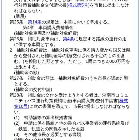
行対策費補助金交付請求書
(
様式第5号
)
を市長に提出しなけ
ればならない。
(準用)
第25条
第14条
の規定は、本章において準用する。
第4章
車両購入費補助金
(補助対象車両及び補助対象経費)
第26条
補助対象車両は、
第4条
に規定する路線の運行の用
に供する車両とする。
2
補助対象経費は、補助対象車両に係る購入費から国又は県
から交付された補助金等の額
(交付される予定のものを含
む。)
を控除した額とする。
ただし、1両につき2,000万円を
上限とする。
(補助金の額)
第27条
補助金の額は、補助対象経費のうち市長が認めた額
とする。
(補助金の交付申請)
第28条
補助金の交付を受けようとする者は、湖南市コミュ
ニティバス運行対策費補助金
(車両購入費)
交付申請書
(
様式
第10号
)
に次の書類を添えて、市長に提出しなければならな
い。
(1)
補助額等の算出根拠書類
(2)
申請に係る路線と他の乗合バス事業者の運行系統及び
鉄道、軌道との関係を示した地図
(3)
その他市長が必要とする書類