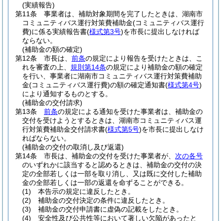
(実績報告)
第11条
事業者は、補助対象期間を完了したときは、湖南市
コミュニティバス運行対策費補助金
(コミュニティバス運行
費)
に係る実績報告書
(
様式第3号
)
を市長に提出しなければ
ならない。
(補助金の額の確定)
第12条
市長は、
前条
の規定により報告を受けたときは、こ
れを審査の上、
規則第14条
の規定により補助金の額の確定
を行い、事業者に湖南市コミュニティバス運行対策費補助
金
(コミュニティバス運行費)
の額の確定通知書
(
様式第4号
)
により通知するものとする。
(補助金の交付請求)
第13条
前条
の規定による通知を受けた事業者は、補助金の
交付を受けようとするときは、湖南市コミュニティバス運
行対策費補助金交付請求書
(
様式第5号
)
を市長に提出しなけ
ればならない。
(補助金の交付の取消し及び返還)
第14条
市長は、補助金の交付を受けた事業者が、
次の各号
のいずれかに該当すると認めるときは、補助金の交付の決
定の全部若しくは一部を取り消し、又は既に交付した補助
金の全部若しくは一部の返還を命ずることができる。
(1)
本告示の規定に違反したとき。
(2)
補助金の交付決定の条件に違反したとき。
(3)
補助金の交付申請書に虚偽の記載をしたとき。
(4)
安全性及び公共性等において著しい欠陥があったと