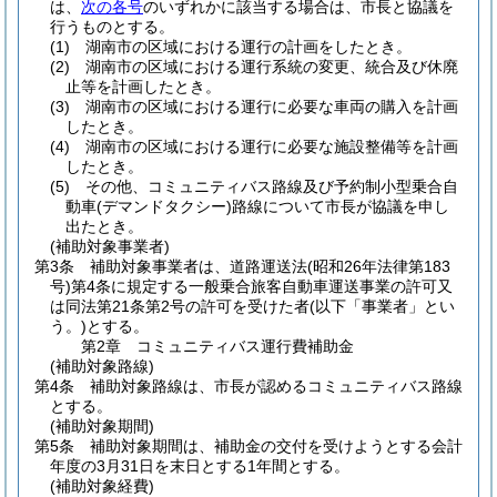
は、
次の各号
のいずれかに該当する場合は、市長と協議を
行うものとする。
(1)
湖南市の区域における運行の計画をしたとき。
(2)
湖南市の区域における運行系統の変更、統合及び休廃
止等を計画したとき。
(3)
湖南市の区域における運行に必要な車両の購入を計画
したとき。
(4)
湖南市の区域における運行に必要な施設整備等を計画
したとき。
(5)
その他、コミュニティバス路線及び予約制小型乗合自
動車
(デマンドタクシー)
路線について市長が協議を申し
出たとき。
(補助対象事業者)
第3条
補助対象事業者は、道路運送法
(昭和26年法律第183
号)
第4条に規定する一般乗合旅客自動車運送事業の許可又
は同法第21条第2号の許可を受けた者
(以下「事業者」とい
う。)
とする。
第2章
コミュニティバス運行費補助金
(補助対象路線)
第4条
補助対象路線は、市長が認めるコミュニティバス路線
とする。
(補助対象期間)
第5条
補助対象期間は、補助金の交付を受けようとする会計
年度の3月31日を末日とする1年間とする。
(補助対象経費)