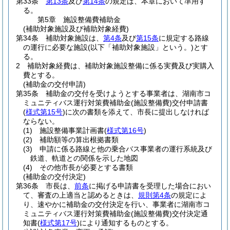
第33条
第13条
及び
第14条
の規定は、本章において準用す
る。
第5章
施設整備費補助金
(補助対象施設及び補助対象経費)
第34条
補助対象施設は、
第4条
及び
第15条
に規定する路線
の運行に必要な施設
(以下「補助対象施設」という。)
とす
る。
2
補助対象経費は、補助対象施設整備に係る実費及び実購入
費とする。
(補助金の交付申請)
第35条
補助金の交付を受けようとする事業者は、湖南市コ
ミュニティバス運行対策費補助金
(施設整備費)
交付申請書
(
様式第15号
)
に次の書類を添えて、市長に提出しなければ
ならない。
(1)
施設整備事業計画書
(
様式第16号
)
(2)
補助額等の算出根拠書類
(3)
申請に係る路線と他の乗合バス事業者の運行系統及び
鉄道、軌道との関係を示した地図
(4)
その他市長が必要とする書類
(補助金の交付決定)
第36条
市長は、
前条
に掲げる申請書を受理した場合におい
て、審査の上適当と認めるときは、
規則第4条
の規定によ
り、速やかに補助金の交付決定を行い、事業者に湖南市コ
ミュニティバス運行対策費補助金
(施設整備費)
交付決定通
知書
(
様式第17号
)
により通知するものとする。