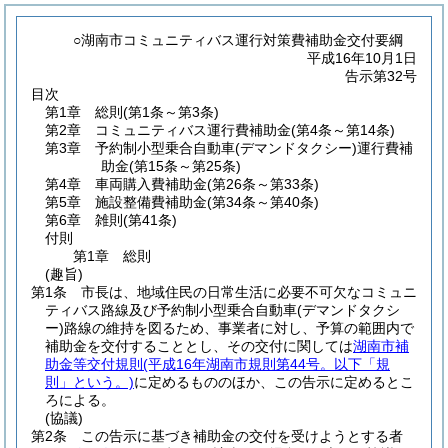
○湖南市コミュニティバス運行対策費補助金交付要綱
平成16年10月1日
告示第32号
目次
第1章
総則
(第1条～第3条)
第2章
コミュニティバス運行費補助金
(第4条～第14条)
第3章
予約制小型乗合自動車(デマンドタクシー)運行費補
助金
(第15条～第25条)
第4章
車両購入費補助金
(第26条～第33条)
第5章
施設整備費補助金
(第34条～第40条)
第6章
雑則
(第41条)
付則
第1章
総則
(趣旨)
第1条
市長は、地域住民の日常生活に必要不可欠なコミュニ
ティバス路線及び予約制小型乗合自動車
(デマンドタクシ
ー)
路線の維持を図るため、事業者に対し、予算の範囲内で
補助金を交付することとし、その交付に関しては
湖南市補
助金等交付規則
(平成16年湖南市規則第44号。以下「規
則」という。)
に定めるもののほか、この告示に定めるとこ
ろによる。
(協議)
第2条
この告示に基づき補助金の交付を受けようとする者