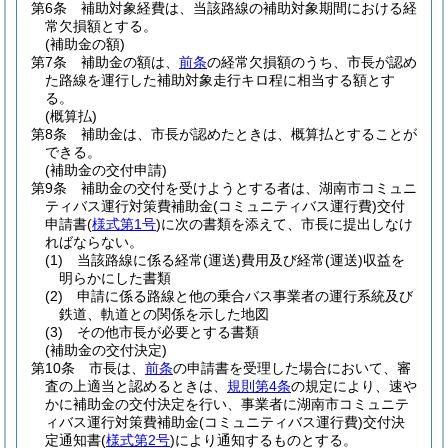
第6条
補助対象経費は、当該路線の補助対象期間における経
常欠損額とする。
(補助金の額)
第7条
補助金の額は、
前条
の経常欠損額のうち、市長が認め
た路線を運行した補助対象走行キロ程に相当する額とす
る。
(概算払)
第8条
補助金は、市長が認めたときは、概算払とすることが
できる。
(補助金の交付申請)
第9条
補助金の交付を受けようとする者は、湖南市コミュニ
ティバス運行対策費補助金
(コミュニティバス運行費)
交付
申請書
(
様式第1号
)
に次の書類を添えて、市長に提出しなけ
ればならない。
(1)
当該路線に係る経常
(運送)
費用及び経常
(運送)
収益を
明らかにした書類
(2)
申請に係る路線と他の乗合バス事業者の運行系統及び
鉄道、軌道との関係を示した地図
(3)
その他市長が必要とする書類
(補助金の交付決定)
第10条
市長は、
前条
の申請書を受理した場合において、審
査の上適当と認めるときは、
規則第4条
の規定により、速や
かに補助金の交付決定を行い、事業者に湖南市コミュニテ
ィバス運行対策費補助金
(コミュニティバス運行費)
交付決
定通知書
(
様式第2号
)
により通知するものとする。