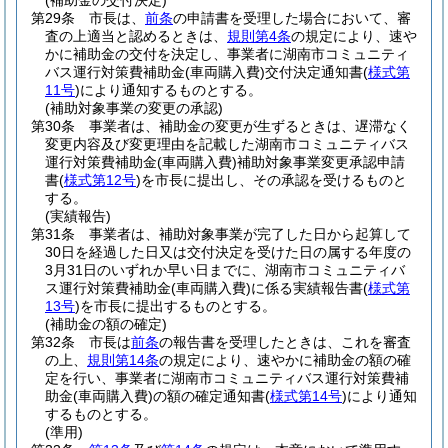
(補助金の交付決定)
第29条
市長は、
前条
の申請書を受理した場合において、審
査の上適当と認めるときは、
規則第4条
の規定により、速や
かに補助金の交付を決定し、事業者に湖南市コミュニティ
バス運行対策費補助金
(車両購入費)
交付決定通知書
(
様式第
11号
)
により通知するものとする。
(補助対象事業の変更の承認)
第30条
事業者は、補助金の変更が生ずるときは、遅滞なく
変更内容及び変更理由を記載した湖南市コミュニティバス
運行対策費補助金
(車両購入費)
補助対象事業変更承認申請
書
(
様式第12号
)
を市長に提出し、その承認を受けるものと
する。
(実績報告)
第31条
事業者は、補助対象事業が完了した日から起算して
30日を経過した日又は交付決定を受けた日の属する年度の
3月31日のいずれか早い日までに、湖南市コミュニティバ
ス運行対策費補助金
(車両購入費)
に係る実績報告書
(
様式第
13号
)
を市長に提出するものとする。
(補助金の額の確定)
第32条
市長は
前条
の報告書を受理したときは、これを審査
の上、
規則第14条
の規定により、速やかに補助金の額の確
定を行い、事業者に湖南市コミュニティバス運行対策費補
助金
(車両購入費)
の額の確定通知書
(
様式第14号
)
により通知
するものとする。
(準用)