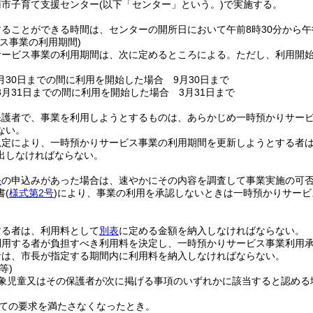
南市子育て支援センター
(以下「センター」という。)
で実施する。
ることができる時間は、センターの開所日において午前8時30分から午
ス事業の利用期間)
サービス事業の利用期間は、次に定めるところによる。
ただし、利用開
9月30日までの間に利用を開始した場合 9月30日まで
ら3月31日までの間に利用を開始した場合 3月31日まで
保護者で、事業を利用しようとするものは、あらかじめ一時預かりサー
ない。
規定により、一時預かりサービス事業の利用期間を更新しようとする者
出しなければならない。
条
の申込みがあった場合は、速やかにその内容を調査して事業実施の可
書
(
様式第2号
)
により、事業の利用を承認しないときは一時預かりサービ
。
する者は、利用料として
別表
に定める金額を納入しなければならない。
利用する者が負担すべき利用料を決定し、一時預かりサービス事業利用
者は、市長が指定する期間内に利用料を納入しなければならない。
等)
象児童又はその保護者が次に掲げる事項のいずれかに該当すると認める
ての要求を満たさなくなったとき。