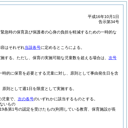
平成16年10月1日
告示第34号
る緊急時の保育及び保護者の心身の負担を軽減するための一時的な
内容はそれぞれ
当該各号
に定めるところによる。
実施する。ただし、保育の実施可能な児童数を超える場合は、
次号
一時的に保育を必要とする児童に対し、原則として事由発生日を含
、原則として週1日を限度として実施する。
の児童で、
次の各号
のいずれかに該当するものとする。
ないもの
19条第1号の認定を受けたもの
(利用している教育、保育施設が長