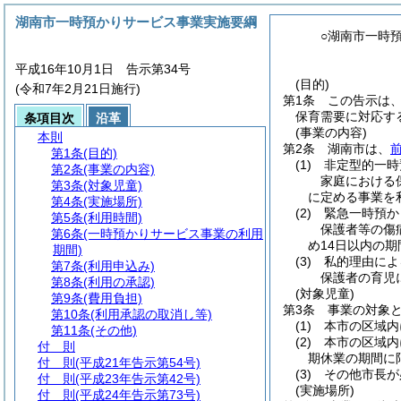
湖南市一時預かりサービス事業実施要綱
○湖南市一時
平成16年10月1日 告示第34号
(目的)
(令和7年2月21日施行)
第1条
この告示は
保育需要に対応す
条項目次
沿革
(事業の内容)
本則
第2条
湖南市は、
第1条
(目的)
(1)
非定型的一時
第2条
(事業の内容)
家庭における
第3条
(対象児童)
に定める事業を
第4条
(実施場所)
(2)
緊急一時預か
第5条
(利用時間)
保護者等の傷
第6条
(一時預かりサービス事業の利用
め14日以内の
期間)
(3)
私的理由によ
第7条
(利用申込み)
保護者の育児
第8条
(利用の承認)
(対象児童)
第9条
(費用負担)
第3条
事業の対象
第10条
(利用承認の取消し等)
(1)
本市の区域内
第11条
(その他)
(2)
本市の区域内
付 則
期休業の期間に
付 則
(平成21年告示第54号)
(3)
その他市長が
付 則
(平成23年告示第42号)
(実施場所)
付 則
(平成24年告示第73号)