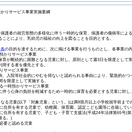
預かりサービス事業実施要綱
、保護者の就労形態の多様化に伴う一時的な保育、保護者の傷病等によ
ることにより、乳幼児の福祉の向上を図ることを目的とする。
前条
の目的を達するために、次に掲げる事業を行うものとし、各事業の
預かりサービス事業
保育が断続的に困難となる児童に対し、原則として週3日を限度として
利用する者を優先とする。
りサービス事業
病、入院等社会的にやむを得ないと認められる事由により、緊急的かつ
期間を限度として実施する。
る一時預かりサービス事業
に伴う心身の負担を軽減するため一時的に保育を必要とする児童に対し
となる児童
(以下「対象児童」という。)
は満9箇月以上小学校就学前まで
に住所を有する児童で、幼稚園、保育園、認定こども園等に在籍してい
に住所を有する児童で、子ども・子育て支援法
(平成24年法律第65号)
第
限る。)
必要と認める児童