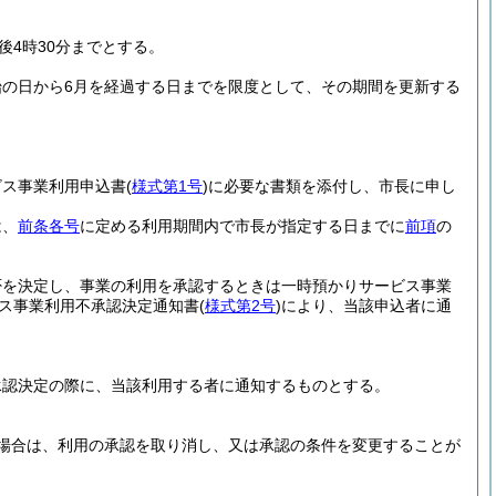
後4時30分までとする。
始の日から6月を経過する日までを限度として、その期間を更新する
ビス事業利用申込書
(
様式第1号
)
に必要な書類を添付し、市長に申し
は、
前条各号
に定める利用期間内で市長が指定する日までに
前項
の
否を決定し、事業の利用を承認するときは一時預かりサービス事業
ス事業利用不承認決定通知書
(
様式第2号
)
により、当該申込者に通
承認決定の際に、当該利用する者に通知するものとする。
場合は、利用の承認を取り消し、又は承認の条件を変更することが