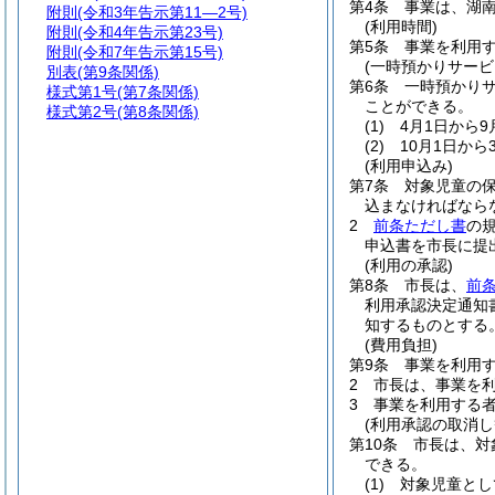
第4条
事業は、湖
附則
(令和3年告示第11―2号)
(利用時間)
附則
(令和4年告示第23号)
第5条
事業を利用す
附則
(令和7年告示第15号)
(一時預かりサービ
別表
(第9条関係)
第6条
一時預かり
様式第1号
(第7条関係)
ことができる。
様式第2号
(第8条関係)
(1)
4月1日から
(2)
10月1日か
(利用申込み)
第7条
対象児童の
込まなければなら
2
前条ただし書
の
申込書を市長に提
(利用の承認)
第8条
市長は、
前
利用承認決定通知
知するものとする
(費用負担)
第9条
事業を利用
2
市長は、事業を
3
事業を利用する
(利用承認の取消し
第10条
市長は、対
できる。
(1)
対象児童とし