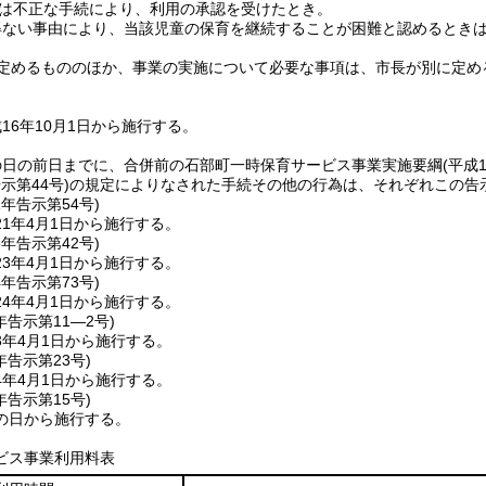
は不正な手続により、利用の承認を受けたとき。
得ない事由により、当該児童の保育を継続することが困難と認めるとき
定めるもののほか、事業の実施について必要な事項は、市長が別に定め
16年10月1日から施行する。
の日の前日までに、合併前の石部町一時保育サービス事業実施要綱
(平成
示第44号)
の規定によりなされた手続その他の行為は、それぞれこの告
1年
告示第54号)
1年4月1日から施行する。
3年
告示第42号)
3年4月1日から施行する。
4年
告示第73号)
4年4月1日から施行する。
年
告示第11―2号)
3年4月1日から施行する。
年
告示第23号)
4年4月1日から施行する。
年
告示第15号)
の日から施行する。
ビス事業利用料表