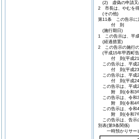
(2)
虚偽の申請又
2
市長は、やむを
(その他)
第11条
この告示に
付
則
(施行期日)
1
この告示は、平成
(経過措置)
2
この告示の施行
(平成15年甲西町告
付
則
(平成2
この告示は、平成2
付
則
(平成2
この告示は、平成2
付
則
(平成2
この告示は、平成2
附
則
(令和3
この告示は、令和
附
則
(令和4
この告示は、令和
附
則
(令和7
この告示は、告示
別表
(第9条関係)
一時預かりサー