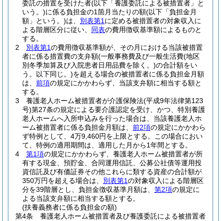
委託の措置を受けた者
(以下「養護委託による被措置者」と
いう。)
に係る負担金の1箇月当たりの額
(以下「負担金月
額」という。)
は、
別表第1
に定める被措置者の対象収入に
よる階層区分に従い、
同表
の費用徴収基準額によるものと
する。
2
別表第1
の費用徴収基準額が、その月における当該被措置
者に係る措置費の支弁額
(一般事務費及び一般生活費
(地区
別冬季加算及び入院患者日用品費を除く。)
の合計額をい
う。以下同じ。)
を超える場合の被措置者に係る負担金月額
は、
前項
の規定にかかわらず、当該支弁額に相当する額と
する。
3
養護老人ホーム被措置者が介護保険法
(平成9年法律第123
号)
第27条の規定による要介護認定を受け、かつ、特別養護
老人ホームへ入所申込みを行った場合は、当該養護老人ホ
ーム被措置者に係る負担金月額は、
前2項
の規定にかかわら
ず特例として、4万9,460円を上限とする。
この場合におい
て、特例の適用期間は、適用した月から1年間とする。
4
第1項
の規定にかかわらず、養護老人ホーム被措置者が所
有する現金、預貯金、合同運用信託、公募公社債等運用投
資信託及び有価証券その他これらに類する資産の合計額が
350万円を超える場合は、
別表第1
の対象収入による階層区
分を39階層とし、負担金徴収基準月額は、
第2項
の規定に
よる当該支弁額に相当する額とする。
(扶養義務者に係る負担金の額)
第4条
養護老人ホーム被措置者及び養護委託による被措置者