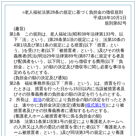
○老人福祉法第28条の規定に基づく負担金の徴収規則
平成16年10月1日
規則第82号
(趣旨)
第1条
この規則は、老人福祉法
(昭和38年法律第133号。以
下「法」という。)
第28条第1項の規定により、法第10条の
4第1項及び第11条の規定による措置
(以下「措置」とい
う。)
を受けた者
(以下「被措置者」という。)
及びその扶養
義務者
(民法
(明治29年法律第89号)
第877条に規定する者及
び配偶者をいう。以下同じ。)
から徴収する費用
(以下「負
担金」という。)
の額の決定及び徴収等に関し必要な事項を
定めるものとする。
(負担金の額の決定及び通知)
第2条
福祉事務所長
(以下「所長」という。)
は、措置を行っ
たときは、措置を行った日から15日以内に当該被措置者及
びその扶養義務者の負担金の額の決定を行うものとする。
2
所長は、
前項
の規定により負担金の額の決定を行ったとき
は、速やかに負担金決定
(改定)
通知書
(
様式第1号
)
により被
措置者及びその扶養義務者に通知するものとする。
(養護老人ホーム被措置者等に係る負担金の額)
第3条
法第11条第1項第1号の規定により養護老人ホームへ
の入所又は入所の委託の措置を受けた者
(以下「養護老人ホ
ーム被措置者」という。)
及び同項第3号の規定により養護