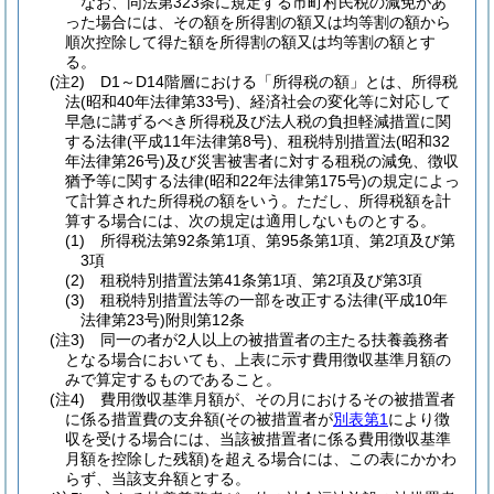
なお、同法第323条に規定する市町村民税の減免があ
った場合には、その額を所得割の額又は均等割の額から
順次控除して得た額を所得割の額又は均等割の額とす
る。
(注2) D1～D14階層における「所得税の額」とは、所得税
法(昭和40年法律第33号)、経済社会の変化等に対応して
早急に講ずるべき所得税及び法人税の負担軽減措置に関
する法律(平成11年法律第8号)、租税特別措置法(昭和32
年法律第26号)及び災害被害者に対する租税の減免、徴収
猶予等に関する法律(昭和22年法律第175号)の規定によっ
て計算された所得税の額をいう。ただし、所得税額を計
算する場合には、次の規定は適用しないものとする。
(1) 所得税法第92条第1項、第95条第1項、第2項及び第
3項
(2) 租税特別措置法第41条第1項、第2項及び第3項
(3) 租税特別措置法等の一部を改正する法律(平成10年
法律第23号)附則第12条
(注3) 同一の者が2人以上の被措置者の主たる扶養義務者
となる場合においても、上表に示す費用徴収基準月額の
みで算定するものであること。
(注4) 費用徴収基準月額が、その月におけるその被措置者
に係る措置費の支弁額(その被措置者が
別表第1
により徴
収を受ける場合には、当該被措置者に係る費用徴収基準
月額を控除した残額)を超える場合には、この表にかかわ
らず、当該支弁額とする。