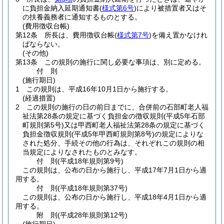
に負担金納入延期通知書
(
様式第6号
)
により被措置者又はそ
の扶養義務者に通知するものとする。
(費用徴収台帳)
第12条
所長は、費用徴収台帳
(
様式第7号
)
を備え置かなけれ
ばならない。
(その他)
第13条
この規則の施行に関し必要な事項は、別に定める。
付
則
(施行期日)
1
この規則は、平成16年10月1日から施行する。
(経過措置)
2
この規則の施行の日の前日までに、合併前の石部町老人福
祉法第28条の規定に基づく負担金の徴収規則
(平成5年石部
町規則第5号)
又は甲西町老人福祉法第28条の規定に基づく
負担金徴収規則
(平成5年甲西町規則第8号)
の規定によりな
された処分、手続その他の行為は、それぞれこの規則の相
当規定によりなされたものとみなす。
付
則
(平成18年
規則第9号)
この規則は、公布の日から施行し、平成17年7月1日から適
用する。
付
則
(平成18年
規則第37号)
この規則は、公布の日から施行し、平成18年4月1日から適
用する。
附
則
(平成28年
規則第12号)