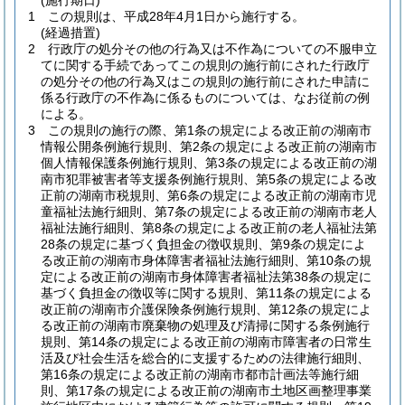
(施行期日)
1
この規則は、平成28年4月1日から施行する。
(経過措置)
2
行政庁の処分その他の行為又は不作為についての不服申立
てに関する手続であってこの規則の施行前にされた行政庁
の処分その他の行為又はこの規則の施行前にされた申請に
係る行政庁の不作為に係るものについては、なお従前の例
による。
3
この規則の施行の際、第1条の規定による改正前の湖南市
情報公開条例施行規則、第2条の規定による改正前の湖南市
個人情報保護条例施行規則、第3条の規定による改正前の湖
南市犯罪被害者等支援条例施行規則、第5条の規定による改
正前の湖南市税規則、第6条の規定による改正前の湖南市児
童福祉法施行細則、第7条の規定による改正前の湖南市老人
福祉法施行細則、第8条の規定による改正前の老人福祉法第
28条の規定に基づく負担金の徴収規則、第9条の規定によ
る改正前の湖南市身体障害者福祉法施行細則、第10条の規
定による改正前の湖南市身体障害者福祉法第38条の規定に
基づく負担金の徴収等に関する規則、第11条の規定による
改正前の湖南市介護保険条例施行規則、第12条の規定によ
る改正前の湖南市廃棄物の処理及び清掃に関する条例施行
規則、第14条の規定による改正前の湖南市障害者の日常生
活及び社会生活を総合的に支援するための法律施行細則、
第16条の規定による改正前の湖南市都市計画法等施行細
則、第17条の規定による改正前の湖南市土地区画整理事業