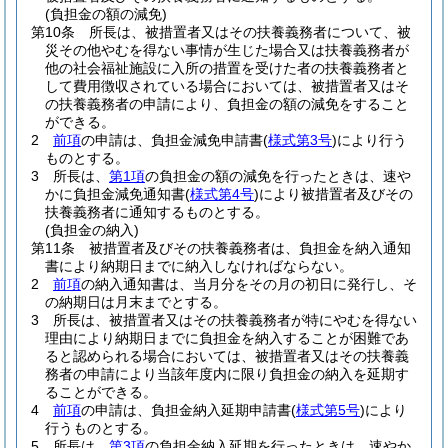
(負担金の額の減免)
第10条
所長は、被措置者又はその扶養義務者について、被
災その他やむを得ない事情が生じた場合又は扶養義務者が
他の社会福祉施設に入所の措置を受けた者の扶養義務者と
して費用徴収されている場合においては、被措置者又はそ
の扶養義務者の申請により、負担金の額の減免をすること
ができる。
2
前項
の申請は、負担金減免申請書
(
様式第3号
)
により行う
ものとする。
3
所長は、
第1項
の負担金の額の減免を行ったときは、速や
かに負担金減免通知書
(
様式第4号
)
により被措置者及びその
扶養義務者に通知するものとする。
(負担金の納入)
第11条
被措置者及びその扶養義務者は、負担金を納入通知
書により納期日までに納入しなければならない。
2
前項
の納入通知書は、当月分をその月の初日に発行し、そ
の納期日は月末までとする。
3
所長は、被措置者又はその扶養義務者が特にやむを得ない
理由により納期日までに負担金を納入することが困難であ
ると認められる場合においては、被措置者又はその扶養義
務者の申請により当該年度内に限り負担金の納入を延期す
ることができる。
4
前項
の申請は、負担金納入延期申請書
(
様式第5号
)
により
行うものとする。
5
所長は、
第3項
の負担金納入延期を行ったときは、速やか