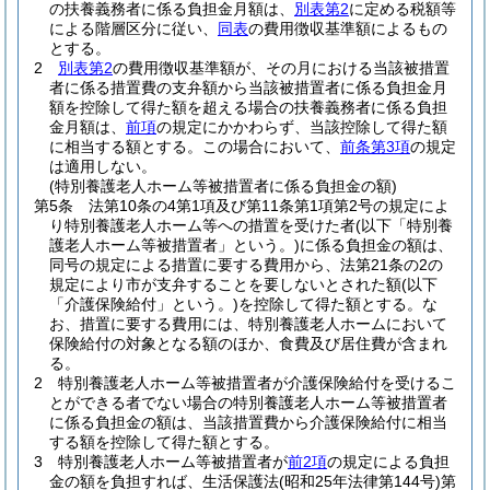
の扶養義務者に係る負担金月額は、
別表第2
に定める税額等
による階層区分に従い、
同表
の費用徴収基準額によるもの
とする。
2
別表第2
の費用徴収基準額が、その月における当該被措置
者に係る措置費の支弁額から当該被措置者に係る負担金月
額を控除して得た額を超える場合の扶養義務者に係る負担
金月額は、
前項
の規定にかかわらず、当該控除して得た額
に相当する額とする。
この場合において、
前条第3項
の規定
は適用しない。
(特別養護老人ホーム等被措置者に係る負担金の額)
第5条
法第10条の4第1項及び第11条第1項第2号の規定によ
り特別養護老人ホーム等への措置を受けた者
(以下「特別養
護老人ホーム等被措置者」という。)
に係る負担金の額は、
同号の規定による措置に要する費用から、法第21条の2の
規定により市が支弁することを要しないとされた額
(以下
「介護保険給付」という。)
を控除して得た額とする。
な
お、措置に要する費用には、特別養護老人ホームにおいて
保険給付の対象となる額のほか、食費及び居住費が含まれ
る。
2
特別養護老人ホーム等被措置者が介護保険給付を受けるこ
とができる者でない場合の特別養護老人ホーム等被措置者
に係る負担金の額は、当該措置費から介護保険給付に相当
する額を控除して得た額とする。
3
特別養護老人ホーム等被措置者が
前2項
の規定による負担
金の額を負担すれば、生活保護法
(昭和25年法律第144号)
第