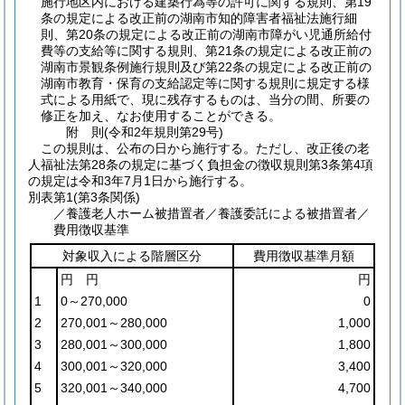
施行地区内における建築行為等の許可に関する規則、第19
条の規定による改正前の湖南市知的障害者福祉法施行細
則、第20条の規定による改正前の湖南市障がい児通所給付
費等の支給等に関する規則、第21条の規定による改正前の
湖南市景観条例施行規則及び第22条の規定による改正前の
湖南市教育・保育の支給認定等に関する規則に規定する様
式による用紙で、現に残存するものは、当分の間、所要の
修正を加え、なお使用することができる。
附
則
(令和2年
規則第29号)
この規則は、公布の日から施行する。
ただし、改正後の老
人福祉法第28条の規定に基づく負担金の徴収規則第3条第4項
の規定は令和3年7月1日から施行する。
別表第1
(第3条関係)
／養護老人ホーム被措置者／養護委託による被措置者／
費用徴収基準
対象収入による階層区分
費用徴収基準月額
円 円
円
1
0～270,000
0
2
270,001～280,000
1,000
3
280,001～300,000
1,800
4
300,001～320,000
3,400
5
320,001～340,000
4,700