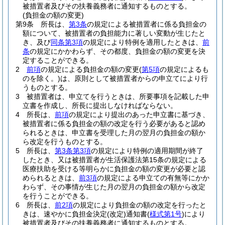
被措置者及びその扶養義務者に通知するものとする。
(負担金の額の変更)
第9条
所長は、
第3条
の規定による被措置者に係る負担金の
額について、被措置者の負担能力に著しい変動が生じたと
き、及び
同条第3項
の規定により特例を適用したときは、
前
条
の規定にかかわらず、その都度、負担金の額の変更を決
定することができる。
2
前項
の規定による負担金の額の変更
(
第5項
の規定によるも
のを除く。)
は、原則として被措置者からの申立てにより行
うものとする。
3
被措置者は、申立てを行うときは、所要事項を記載した申
立書を作成し、所長に提出しなければならない。
4
所長は、
前項
の規定により提出のあった申立書に基づき、
被措置者に係る負担金の額の改定を行う必要があると認め
られるときは、申立書を受理した月の翌月の負担金の額か
ら改定を行うものとする。
5
所長は、
第3条第3項
の規定により特例の適用期間が終了
したとき、又は被措置者が生活保護法第15条の規定による
医療扶助を受ける等明らかに負担金の額の変更が必要と認
められるときは、
前3項
の規定による申立ての有無等にかか
わらず、その事情が生じた月の翌月の負担金の額から改定
を行うことができる。
6
所長は、
前2項
の規定により負担金の額の改定を行ったと
きは、速やかに負担金決定
(改定)
通知書
(
様式第1号
)
により
被措置者及びその扶養義務者に通知するものとする。