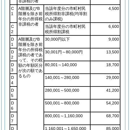
非課税の者
C
A階層及びB
当該年度分の市町村民
4,500
1
階層を除き前
税所得割非課税
(均等割
年分の所得税
のみ課税)
非課税の者
C
当該年度分の市町村民
6,600
2
税所得割課税
D
A階層及びB
30,000円以下
9,000
1
階層を除き前
年分の所得税
D
30,001円～80,000円
13,500
課税の者であ
2
って、その税
D
80,001～140,000
18,700
額の年額区分
3
が次の額であ
るもの
D
140,001～280,000
29,000
4
D
280,001～500,000
41,200
5
D
500,001～800,000
54,200
6
D
800,001～1,160,000
68,700
7
D
1,160,001～1,650,000
85,000