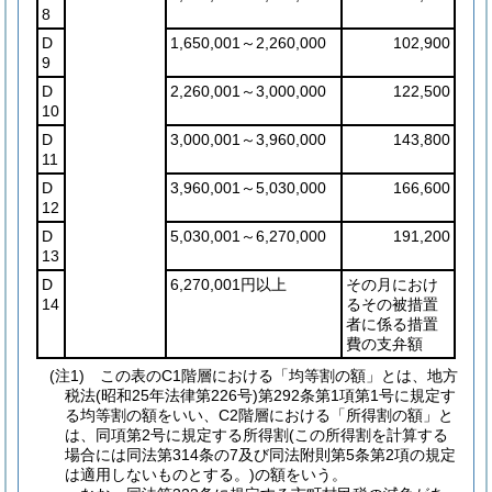
8
D
1,650,001～2,260,000
102,900
9
D
2,260,001～3,000,000
122,500
10
D
3,000,001～3,960,000
143,800
11
D
3,960,001～5,030,000
166,600
12
D
5,030,001～6,270,000
191,200
13
D
6,270,001円以上
その月におけ
14
るその被措置
者に係る措置
費の支弁額
(注1) この表のC1階層における「均等割の額」とは、地方
税法(昭和25年法律第226号)第292条第1項第1号に規定す
る均等割の額をいい、C2階層における「所得割の額」と
は、同項第2号に規定する所得割(この所得割を計算する
場合には同法第314条の7及び同法附則第5条第2項の規定
は適用しないものとする。)の額をいう。