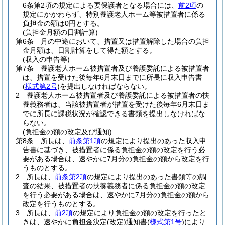
6条第2項の規定による要保護者となる場合には、
前2項
の
規定にかかわらず、特別養護老人ホーム等被措置者に係る
負担金の額は0円とする。
(負担金月額の日割計算)
第6条
月の中途において、措置又は措置解除した場合の負担
金月額は、日割計算をして得た額とする。
(収入の申告等)
第7条
養護老人ホーム被措置者及び養護委託による被措置者
は、措置を受けた後毎年6月末日までに所長に収入申告書
(
様式第2号
)
を提出しなければならない。
2
養護老人ホーム被措置者及び養護委託による被措置者の扶
養義務者は、当該被措置者が措置を受けた後毎年6月末日ま
でに所長に課税状況が確認できる書類を提出しなければな
らない。
(負担金の額の改定及び通知)
第8条
所長は、
前条第1項
の規定により提出のあった収入申
告書に基づき、被措置者に係る負担金の額の改定を行う必
要がある場合は、速やかに7月分の負担金の額から改定を行
うものとする。
2
所長は、
前条第2項
の規定により提出のあった書類等の調
査の結果、被措置者の扶養義務者に係る負担金の額の改定
を行う必要がある場合は、速やかに7月分の負担金の額から
改定を行うものとする。
3
所長は、
前2項
の規定により負担金の額の改定を行ったと
きは、速やかに負担金決定
(改定)
通知書
(
様式第1号
)
により