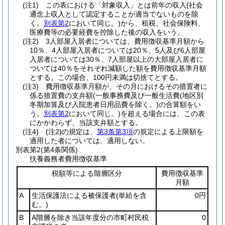
(注1) この表における「対象収入」とは前年の収入(社会
通念上収入として認定することが適当でないものを除
く。
別表第2
において同じ。)から、租税、社会保険料、
医療費等の必要経費を控除した後の収入をいう。
(注2) 3人部屋入居者については、費用徴収基準月額から
10％、4人部屋入居者については20％、5人及び6人部屋
入居者については30％、7人部屋以上の大部屋入居者に
ついては40％をそれぞれ減額した額を費用徴収基準月額
とする。この場合、100円未満は切捨てとする。
(注3) 費用徴収基準月額が、その月におけるその措置者に
係る措置費の支弁額(一般事務費及び一般生活費(地区別
冬期加算及び入院患者日用品費を除く。)の合算額をい
う。
別表第2
において同じ。)を超える場合には、この表
にかかわらず、当該支弁額とする。
(注4) (注2)の規定は、
第3条第3項
の規定による上限額を
適用した者については、適用しない。
別表第2
(第4条関係)
扶養義務者費用徴収基準
税額等による階層区分
費用徴収基準
月額
A
生活保護法による被保護者
(単給を含
0円
む。)
B
A階層を除き当該年度分の市町村民税
0