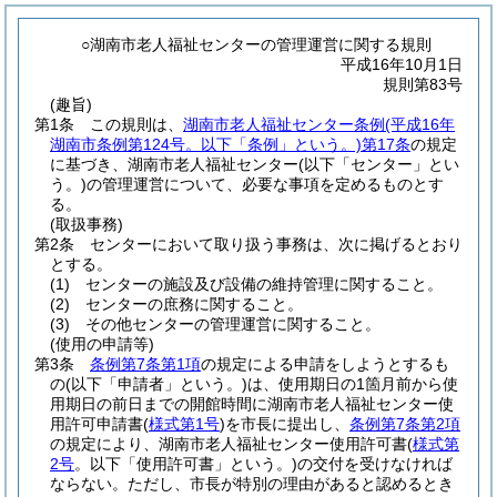
○湖南市老人福祉センターの管理運営に関する規則
平成16年10月1日
規則第83号
(趣旨)
第1条
この規則は、
湖南市老人福祉センター条例
(平成16年
湖南市条例第124号。以下「条例」という。)
第17条
の規定
に基づき、湖南市老人福祉センター
(以下「センター」とい
う。)
の管理運営について、必要な事項を定めるものとす
る。
(取扱事務)
第2条
センターにおいて取り扱う事務は、次に掲げるとおり
とする。
(1)
センターの施設及び設備の維持管理に関すること。
(2)
センターの庶務に関すること。
(3)
その他センターの管理運営に関すること。
(使用の申請等)
第3条
条例第7条第1項
の規定による申請をしようとするも
の
(以下「申請者」という。)
は、使用期日の1箇月前から使
用期日の前日までの開館時間に湖南市老人福祉センター使
用許可申請書
(
様式第1号
)
を市長に提出し、
条例第7条第2項
の規定により、湖南市老人福祉センター使用許可書
(
様式第
2号
。以下「使用許可書」という。)
の交付を受けなければ
ならない。
ただし、市長が特別の理由があると認めるとき