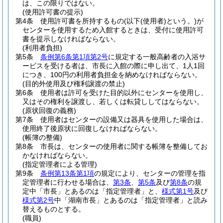
は、この限りではない。
(使用許可書の提示)
第4条
使用許可書を所持するもの
(以下
(使用者)
という。)
が
センターを使用するため入館するときは、受付に使用許可
書を提示しなければならない。
(利用者負担)
第5条
条例第6条第1項第2号
に規定する一般高齢者の入浴サ
ービスを受ける者は、市長に入館の際に申し出て、1人1回
につき、100円の利用者負担金を納めなければならない。
(目的外使用及び権利譲渡の禁止)
第6条
使用者は許可を受けた目的以外にセンターを使用し、
又はその権利を譲渡し、若しくは転貸ししてはならない。
(原状回復の義務)
第7条
使用者はセンターの設備又は器具を使用した場合は、
使用終了後原状に回復しなければならない。
(帳簿の整備)
第8条
市長は、センターの使用者に関する帳簿を整備してお
かなければならない。
(指定管理者による管理)
第9条
条例第13条第1項
の規定により、センターの管理を指
定管理者に行わせる場合は、
第3条
、
第5条
及び
第8条
の規
定中「市長」とあるのは「指定管理者」と、
様式第1号
及び
様式第2号
中「湖南市長」とあるのは「指定管理者」と読み
替えるものとする。
(職員)