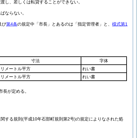
譲渡し、若しくは転貸することができない。
ればならない。
及び
第4条
の規定中「市長」とあるのは「指定管理者」と、
様式第1
寸法
字体
ミリメートル平方
れい書
ミリメートル平方
れい書
市長が定める。
に関する規則
(平成10年石部町規則第2号)
の規定によりなされた処