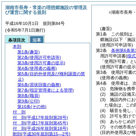
湖南市長寿・常楽の理想郷施設の管理及
び運営に関する規則
○湖南市長寿
平成16年10月1日 規則第84号
(趣旨)
(令和5年7月1日施行)
第1条
この規則は
郷施設
(以下「施設
条項目次
沿革
(使用許可申請等)
本則
第2条
条例第6条第
第1条
(趣旨)
用許可申請書
(
様式
第2条
(使用許可申請等)
「使用許可書」と
第3条
(使用許可書の提示)
(使用許可書の提示
第4条
(使用者の義務)
第3条
使用許可書
第5条
(目的外使用及び権利譲渡の禁
(使用者の義務)
止)
第4条
使用者は、
第6条
(原状回復の義務)
(1)
危険物を携帯
第7条
(指定管理者による管理)
(2)
施設の設備又
第8条
(職員)
(3)
施設内外にお
第9条
(公印)
た場合は、この
第10条
(その他)
(4)
騒音を発し、
付 則
(5)
許可を受けて
付 則
(平成17年規則第28号)
(6)
あらかじめ許
付 則
(平成17年規則第45号)
(7)
その他市長が
付 則
(平成26年規則第18号)
(目的外使用及び権
附則
(平成30年規則第15―2号)