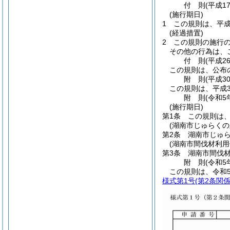
付
則
(平成1
(施行期日)
1
この規則は、平成
(経過措置)
2
この規則の施行
その他の行為は、
付
則
(平成2
この規則は、公布
附
則
(平成3
この規則は、平成3
附
則
(令和5
(施行期日)
第1条
この規則は、
(湖南市じゅらく
第2条
湖南市じゅ
(湖南市間伐材利
第3条
湖南市間伐
附
則
(令和5
この規則は、令和
様式第1号
(第2条関係