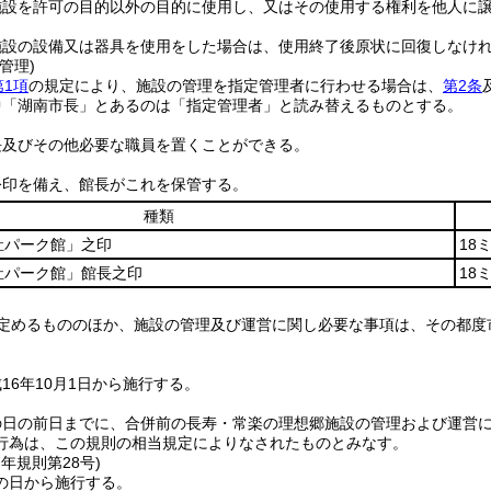
施設を許可の目的以外の目的に使用し、又はその使用する権利を他人に
施設の設備又は器具を使用をした場合は、使用終了後原状に回復しなけ
管理)
第1項
の規定により、施設の管理を指定管理者に行わせる場合は、
第2条
中「湖南市長」とあるのは「指定管理者」と読み替えるものとする。
長及びその他必要な職員を置くことができる。
公印を備え、館長がこれを保管する。
種類
祉パーク館」之印
18
祉パーク館」館長之印
18
定めるもののほか、施設の管理及び運営に関し必要な事項は、その都度
16年10月1日から施行する。
の日の前日までに、合併前の長寿・常楽の理想郷施設の管理および運営
行為は、この規則の相当規定によりなされたものとみなす。
7年
規則第28号)
の日から施行する。