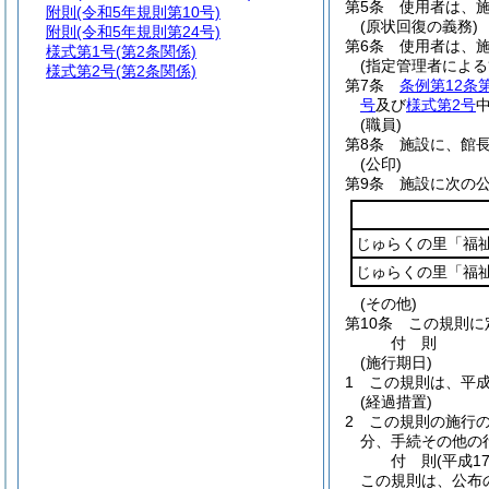
第5条
使用者は、
附則
(令和5年規則第10号)
(原状回復の義務)
附則
(令和5年規則第24号)
第6条
使用者は、
様式第1号
(第2条関係)
(指定管理者による
様式第2号
(第2条関係)
第7条
条例第12条
号
及び
様式第2号
(職員)
第8条
施設に、館
(公印)
第9条
施設に次の
じゅらくの里「福
じゅらくの里「福
(その他)
第10条
この規則に
付
則
(施行期日)
1
この規則は、平成
(経過措置)
2
この規則の施行
分、手続その他の
付
則
(平成1
この規則は、公布