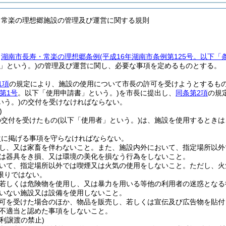
・常楽の理想郷施設の管理及び運営に関する規則
、
湖南市長寿・常楽の理想郷条例
(平成16年湖南市条例第125号。以下「
」という。)
の管理及び運営に関し、必要な事項を定めるものとする。
1項
の規定により、施設の使用について市長の許可を受けようとするもの
第1号
。以下「使用申請書」という。)
を市長に提出し、
同条第2項
の規
いう。)
の交付を受けなければならない。
)
の交付を受けたもの
(以下「使用者」という。)
は、施設を使用するときは
次に掲げる事項を守らなければならない。
し、又は家畜を伴わないこと。
また、施設内外において、指定場所以外
は器具をき損、又は環境の美化を損なう行為をしないこと。
いて、指定場所以外では喫煙又は火気の使用をしないこと。
ただし、火
限りではない。
若しくは危険物を使用し、又は暴力を用いる等他の利用者の迷惑となる
いない施設又は設備を使用しないこと。
可を受けた場合のほか、物品を販売し、若しくは宣伝及び広告物を貼付
不適当と認めた事項をしないこと。
利譲渡の禁止)