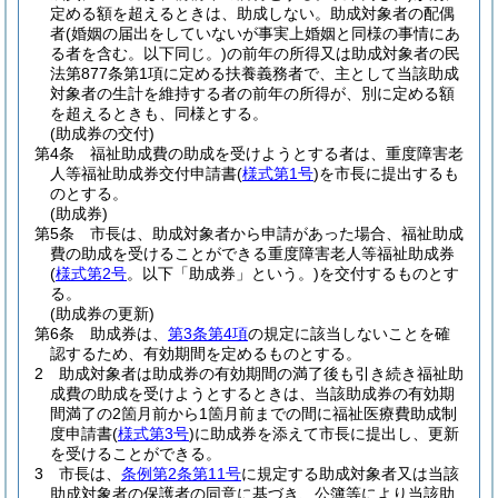
定める額を超えるときは、助成しない。
助成対象者の配偶
者
(婚姻の届出をしていないが事実上婚姻と同様の事情にあ
る者を含む。以下同じ。)
の前年の所得又は助成対象者の民
法第877条第1項に定める扶養義務者で、主として当該助成
対象者の生計を維持する者の前年の所得が、別に定める額
を超えるときも、同様とする。
(助成券の交付)
第4条
福祉助成費の助成を受けようとする者は、重度障害老
人等福祉助成券交付申請書
(
様式第1号
)
を市長に提出するも
のとする。
(助成券)
第5条
市長は、助成対象者から申請があった場合、福祉助成
費の助成を受けることができる重度障害老人等福祉助成券
(
様式第2号
。以下「助成券」という。)
を交付するものとす
る。
(助成券の更新)
第6条
助成券は、
第3条第4項
の規定に該当しないことを確
認するため、有効期間を定めるものとする。
2
助成対象者は助成券の有効期間の満了後も引き続き福祉助
成費の助成を受けようとするときは、当該助成券の有効期
間満了の2箇月前から1箇月前までの間に福祉医療費助成制
度申請書
(
様式第3号
)
に助成券を添えて市長に提出し、更新
を受けることができる。
3
市長は、
条例第2条第11号
に規定する助成対象者又は当該
助成対象者の保護者の同意に基づき、公簿等により当該助