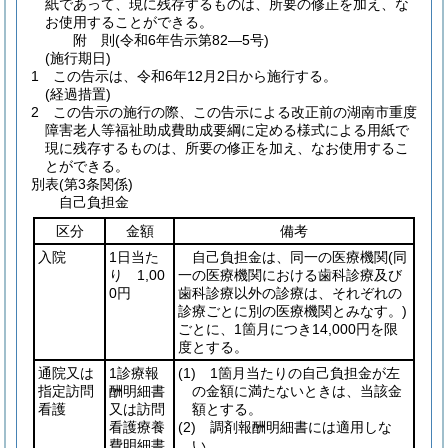
紙であって、現に残存するものは、所要の修正を加え、な
お使用することができる。
附
則
(令和6年
告示第82―5号)
(施行期日)
1
この告示は、令和6年12月2日から施行する。
(経過措置)
2
この告示の施行の際、この告示による改正前の湖南市重度
障害老人等福祉助成費助成要綱に定める様式による用紙で
現に残存するものは、所要の修正を加え、なお使用するこ
とができる。
別表
(第3条関係)
自己負担金
区分
金額
備考
入院
1日当た
自己負担金は、同一の医療機関
(同
り 1,00
一の医療機関における歯科診療及び
0円
歯科診療以外の診療は、それぞれの
診療ごとに別の医療機関とみなす。)
ごとに、1箇月につき14,000円を限
度とする。
通院又は
1診療報
(1)
1箇月当たりの自己負担金が左
指定訪問
酬明細書
の金額に満たないときは、当該金
看護
又は訪問
額とする。
看護療養
(2)
調剤報酬明細書には適用しな
費明細書
い。