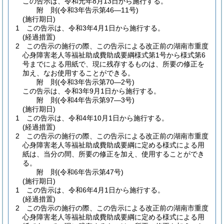
この告示は、令和元年8月13日から施行する。
附
則
(令和3年
告示第46―11号)
(施行期日)
1
この告示は、令和3年4月1日から施行する。
(経過措置)
2
この告示の施行の際、この告示による改正前の湖南市重度
心身障害老人等福祉助成費助成要綱様式第1号から様式第6
号までによる用紙で、現に残存するものは、所要の修正を
加え、なお使用することができる。
附
則
(令和3年
告示第70―2号)
この告示は、令和3年9月1日から施行する。
附
則
(令和4年
告示第97―3号)
(施行期日)
1
この告示は、令和4年10月1日から施行する。
(経過措置)
2
この告示の施行の際、この告示による改正前の湖南市重度
心身障害老人等福祉助成費助成要綱に定める様式による用
紙は、当分の間、所要の修正を加え、使用することができ
る。
附
則
(令和6年
告示第47号)
(施行期日)
1
この告示は、令和6年4月1日から施行する。
(経過措置)
2
この告示の施行の際、この告示による改正前の湖南市重度
心身障害老人等福祉助成費助成要綱に定める様式による用