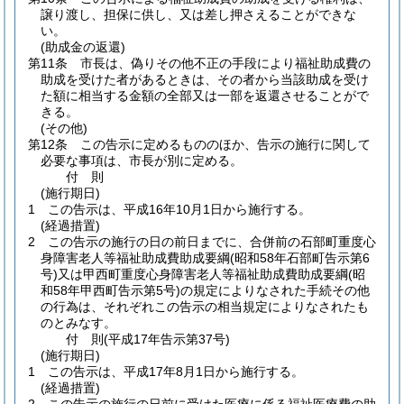
譲り渡し、担保に供し、又は差し押さえることができな
い。
(助成金の返還)
第11条
市長は、偽りその他不正の手段により福祉助成費の
助成を受けた者があるときは、その者から当該助成を受け
た額に相当する金額の全部又は一部を返還させることがで
きる。
(その他)
第12条
この告示に定めるもののほか、告示の施行に関して
必要な事項は、市長が別に定める。
付
則
(施行期日)
1
この告示は、平成16年10月1日から施行する。
(経過措置)
2
この告示の施行の日の前日までに、合併前の石部町重度心
身障害老人等福祉助成費助成要綱
(昭和58年石部町告示第6
号)
又は甲西町重度心身障害老人等福祉助成費助成要綱
(昭
和58年甲西町告示第5号)
の規定によりなされた手続その他
の行為は、それぞれこの告示の相当規定によりなされたも
のとみなす。
付
則
(平成17年
告示第37号)
(施行期日)
1
この告示は、平成17年8月1日から施行する。
(経過措置)