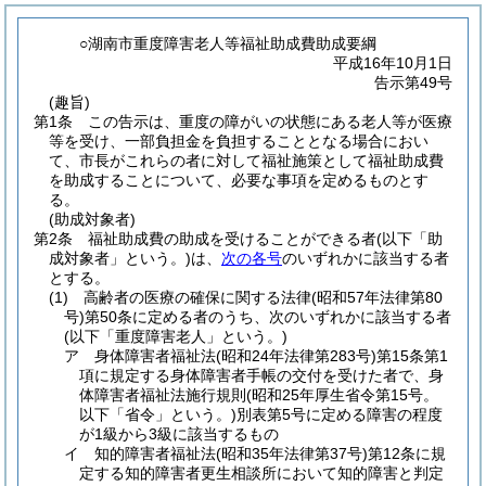
○湖南市重度障害老人等福祉助成費助成要綱
平成16年10月1日
告示第49号
(趣旨)
第1条
この告示は、重度の障がいの状態にある老人等が医療
等を受け、一部負担金を負担することとなる場合におい
て、市長がこれらの者に対して福祉施策として福祉助成費
を助成することについて、必要な事項を定めるものとす
る。
(助成対象者)
第2条
福祉助成費の助成を受けることができる者
(以下「助
成対象者」という。)
は、
次の各号
のいずれかに該当する者
とする。
(1)
高齢者の医療の確保に関する法律
(昭和57年法律第80
号)
第50条に定める者のうち、次のいずれかに該当する者
(以下「重度障害老人」という。)
ア
身体障害者福祉法
(昭和24年法律第283号)
第15条第1
項に規定する身体障害者手帳の交付を受けた者で、身
体障害者福祉法施行規則
(昭和25年厚生省令第15号。
以下「省令」という。)
別表第5号に定める障害の程度
が1級から3級に該当するもの
イ
知的障害者福祉法
(昭和35年法律第37号)
第12条に規
定する知的障害者更生相談所において知的障害と判定