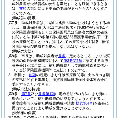
成対象者が受給資格の要件を満たすことを確認できるとき
は、
前項
の規定による更新の申請があったものとみなすこ
とができる。
(助成券の提示)
第7条
助成対象者は、福祉助成費の助成を受けようとする場
合は、健康保険法
(大正11年法律第70号)
第63条第3項第1号
の保険医療機関若しくは保険薬局又は高齢者の医療の確保
に関する法律第78条第1項の指定訪問看護事業者
(以下「保
険医療機関等」という。)
において医療等を受ける際、被保
険者証等及び助成券を提示しなければならない。
(助成の方法)
第8条
市長は、助成対象者が
前条
に定めるところにより滋賀
県内の保険医療機関等において
第3条第1項
に規定する医療
等を受けた場合には、福祉助成費として助成対象者に代わ
り、当該保険医療機関等に支払うものとする。
2
市長は、
前項
の規定により保険医療機関等に支払うべき額
の支払に関する事務を、滋賀県国民健康保険団体連合会に
委託することができる。
(助成方法の特例)
第9条
第7条
及び
前条第1項
に定める助成の方法により難い
場合において、福祉助成費の助成を受けようとする者は、
重度障害老人等福祉助成費助成申請書
(
様式第4号
)
を市長に
提出することにより助成を受けることができる。
(受給権の保護)
第10条
この告示による福祉助成費の助成を受ける権利は、