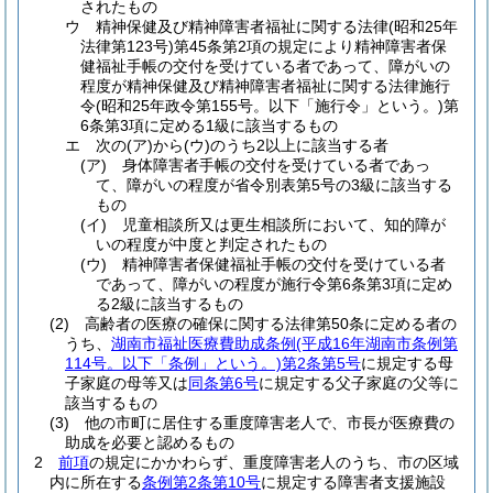
されたもの
ウ
精神保健及び精神障害者福祉に関する法律
(昭和25年
法律第123号)
第45条第2項の規定により精神障害者保
健福祉手帳の交付を受けている者であって、障がいの
程度が精神保健及び精神障害者福祉に関する法律施行
令
(昭和25年政令第155号。以下「施行令」という。)
第
6条第3項に定める1級に該当するもの
エ
次の
(ア)
から
(ウ)
のうち2以上に該当する者
(ア)
身体障害者手帳の交付を受けている者であっ
て、障がいの程度が省令別表第5号の3級に該当する
もの
(イ)
児童相談所又は更生相談所において、知的障が
いの程度が中度と判定されたもの
(ウ)
精神障害者保健福祉手帳の交付を受けている者
であって、障がいの程度が施行令第6条第3項に定め
る2級に該当するもの
(2)
高齢者の医療の確保に関する法律第50条に定める者の
うち、
湖南市福祉医療費助成条例
(平成16年湖南市条例第
114号。以下「条例」という。)
第2条第5号
に規定する母
子家庭の母等又は
同条第6号
に規定する父子家庭の父等に
該当するもの
(3)
他の市町に居住する重度障害老人で、市長が医療費の
助成を必要と認めるもの
2
前項
の規定にかかわらず、重度障害老人のうち、市の区域
内に所在する
条例第2条第10号
に規定する障害者支援施設