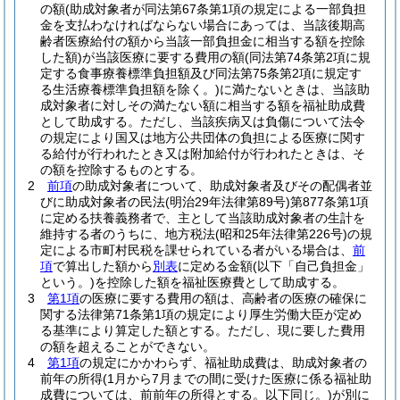
の額
(助成対象者が同法第67条第1項の規定による一部負担
金を支払わなければならない場合にあっては、当該後期高
齢者医療給付の額から当該一部負担金に相当する額を控除
した額)
が当該医療に要する費用の額
(同法第74条第2項に規
定する食事療養標準負担額及び同法第75条第2項に規定す
る生活療養標準負担額を除く。)
に満たないときは、当該助
成対象者に対しその満たない額に相当する額を福祉助成費
として助成する。
ただし、当該疾病又は負傷について法令
の規定により国又は地方公共団体の負担による医療に関す
る給付が行われたとき又は附加給付が行われたときは、そ
の額を控除するものとする。
2
前項
の助成対象者について、助成対象者及びその配偶者並
びに助成対象者の民法
(明治29年法律第89号)
第877条第1項
に定める扶養義務者で、主として当該助成対象者の生計を
維持する者のうちに、地方税法
(昭和25年法律第226号)
の規
定による市町村民税を課せられている者がいる場合は、
前
項
で算出した額から
別表
に定める金額
(以下「自己負担金」
という。)
を控除した額を福祉医療費として助成する。
3
第1項
の医療に要する費用の額は、高齢者の医療の確保に
関する法律第71条第1項の規定により厚生労働大臣が定め
る基準により算定した額とする。
ただし、現に要した費用
の額を超えることができない。
4
第1項
の規定にかかわらず、福祉助成費は、助成対象者の
前年の所得
(1月から7月までの間に受けた医療に係る福祉助
成費については、前前年の所得とする。以下同じ。)
が別に