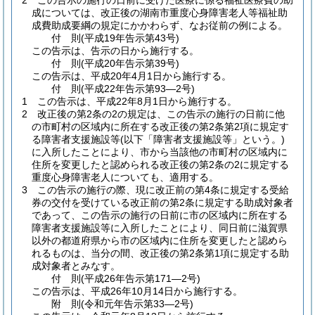
2
この告示の施行の日前に受けた医療に係る福祉医療費の助
成については、改正後の湖南市重度心身障害老人等福祉助
成費助成要綱の規定にかかわらず、なお従前の例による。
付
則
(平成19年
告示第43号)
この告示は、告示の日から施行する。
付
則
(平成20年
告示第39号)
この告示は、平成20年4月1日から施行する。
付
則
(平成22年
告示第93―2号)
1
この告示は、平成22年8月1日から施行する。
2
改正後の第2条の2の規定は、この告示の施行の日前に他
の市町村の区域内に所在する改正後の第2条第2項に規定す
る障害者支援施設等
(以下「障害者支援施設等」という。)
に入所したことにより、市から当該他の市町村の区域内に
住所を変更したと認められる改正後の第2条の2に規定する
重度心身障害老人についても、適用する。
3
この告示の施行の際、現に改正前の第4条に規定する受給
券の交付を受けている改正前の第2条に規定する助成対象者
であって、この告示の施行の日前に市の区域内に所在する
障害者支援施設等に入所したことにより、同日前に滋賀県
以外の都道府県から市の区域内に住所を変更したと認めら
れるものは、当分の間、改正後の第2条第1項に規定する助
成対象者とみなす。
付
則
(平成26年
告示第171―2号)
この告示は、平成26年10月14日から施行する。
附
則
(令和元年
告示第33―2号)