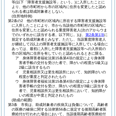
等
(以下「障害者支援施設等」という。)
に入所したことに
より、他の市町村から市の区域内に住所を変更したと認め
られる者は助成対象者としない。
(住所地特例)
第2条の2
他の市町村の区域内に所在する障害者支援施設等
に入所したことにより、市から当該他の市町村の区域内に
住所を変更したと認められる重度障害老人
(次のアからウま
でのいずれかに該当する者。以下同じ。)
は、
第2条第1項
に
規定する助成対象者とみなす。
ただし、当該重度障害老人
が継続して2以上の障害者支援施設等に入所している場合に
あっては、最初に入所した障害者支援施設等への入所前の
市の区域内に住所を有していたと認められるときに限る。
ア 身体障害者福祉法第15条第4項の規定により身体障
害者手帳の交付を受けた者で、障がいの程度が1級又は
2級に該当するもの
イ 児童相談所又は更生相談所において、知的障がいの
程度が重度と判定されたもの
ウ 身体障害者福祉法第15条第4項の規定により身体障
害者手帳の交付を受け、障がいの程度が3級に該当する
者で、児童相談所又は更生相談所において、知的障が
いの程度が中度と判定されたもの
(助成の範囲)
第3条
市長は、助成対象者の疾病又は負傷について、高齢者
の医療の確保に関する法律第56条に規定する後期高齢者医
療給付が行われた場合において、当該後期高齢者医療給付