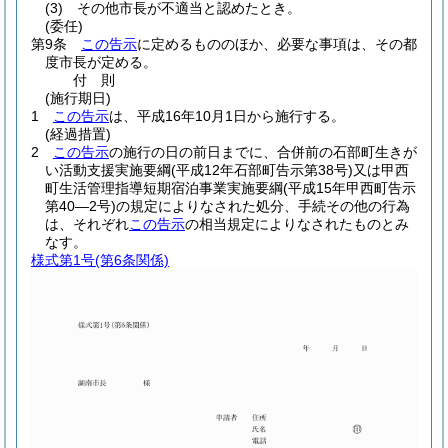
(3)
その他市長が不適当と認めたとき。
(委任)
第9条
この告示
に定めるもののほか、必要な事項は、その都
度市長が定める。
付
則
(施行期日)
1
この告示
は、平成16年10月1日から施行する。
(経過措置)
2
この告示
の施行の日の前日までに、合併前の石部町生きが
い活動支援実施要綱
(平成12年石部町告示第38号)
又は甲西
町生活管理指導短期宿泊事業実施要綱
(平成15年甲西町告示
第40―2号)
の規定によりなされた処分、手続その他の行為
は、それぞれ
この告示
の相当規定によりなされたものとみ
なす。
様式第1号
(第6条関係)