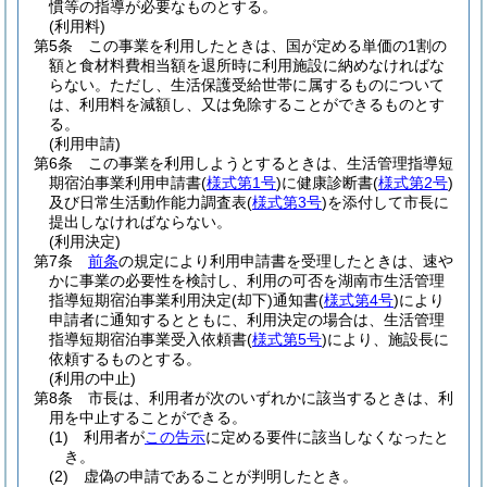
慣等の指導が必要なものとする。
(利用料)
第5条
この事業を利用したときは、国が定める単価の1割の
額と食材料費相当額を退所時に利用施設に納めなければな
らない。
ただし、生活保護受給世帯に属するものについて
は、利用料を減額し、又は免除することができるものとす
る。
(利用申請)
第6条
この事業を利用しようとするときは、生活管理指導短
期宿泊事業利用申請書
(
様式第1号
)
に健康診断書
(
様式第2号
)
及び日常生活動作能力調査表
(
様式第3号
)
を添付して市長に
提出しなければならない。
(利用決定)
第7条
前条
の規定により利用申請書を受理したときは、速や
かに事業の必要性を検討し、利用の可否を湖南市生活管理
指導短期宿泊事業利用決定
(却下)
通知書
(
様式第4号
)
により
申請者に通知するとともに、利用決定の場合は、生活管理
指導短期宿泊事業受入依頼書
(
様式第5号
)
により、施設長に
依頼するものとする。
(利用の中止)
第8条
市長は、利用者が次のいずれかに該当するときは、利
用を中止することができる。
(1)
利用者が
この告示
に定める要件に該当しなくなったと
き。
(2)
虚偽の申請であることが判明したとき。