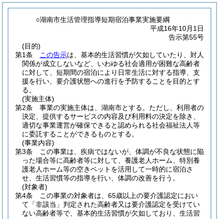
○湖南市生活管理指導短期宿泊事業実施要綱
平成16年10月1日
告示第55号
(目的)
第1条
この告示
は、基本的生活習慣が欠如していたり、対人
関係が成立しないなど、いわゆる社会適用が困難な高齢者
に対して、短期間の宿泊により日常生活に対する指導、支
援を行い、要介護状態への進行を予防することを目的とす
る。
(実施主体)
第2条
事業の実施主体は、湖南市とする。
ただし、利用者の
決定、提供するサービスの内容及び利用料の決定を除き、
適切な事業運営が確保できると認められる社会福祉法人等
に委託することができるものとする。
(事業内容)
第3条
この事業は、疾病ではないが、体調が不良な状態に陥
った場合等に高齢者等に対して、養護老人ホーム、特別養
護老人ホーム等の空きベットを活用して一時的に宿泊さ
せ、生活習慣等の指導を行い、体調の改善を行う。
(対象者)
第4条
この事業の対象者は、65歳以上の要介護認定におい
て「非該当」判定された高齢者又は要介護認定を受けてい
ない高齢者等で、基本的生活習慣が欠如しており、生活習