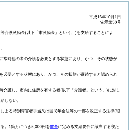
平成16年10月1日
告示第58号
人等介護激励金
(以下「市激励金」という。)
を支給することによ
る。
に常時他の者の介護を必要とする状態にあり、かつ、その状態が
を必要とする状態にあり、かつ、その状態が継続すると認められ
時介護し、市内に住所を有する者
(以下「介護者」という。)
に対し
支給しない。
の2による特別障害者手当又は国民年金法等の一部を改正する法律
(昭
する。
1箇月につき5,000円を
前条
に定める支給要件に該当する寝た