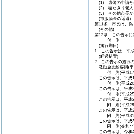
(1)
虚偽の申請そ
(2)
寝たきり老人
(3)
その他市長が
(市激励金の返還)
第11条
市長は、偽
(その他)
第12条
この告示に
付
則
(施行期日)
1
この告示は、平成
(経過措置)
2
この告示の施行
激励金支給要綱
(
付
則
(平成1
この告示は、平成1
付
則
(平成2
この告示は、平成2
付
則
(平成2
この告示は、平成2
附
則
(平成2
この告示は、平成2
附
則
(平成3
この告示は、平成3
附
則
(令和4
この告示は、令和