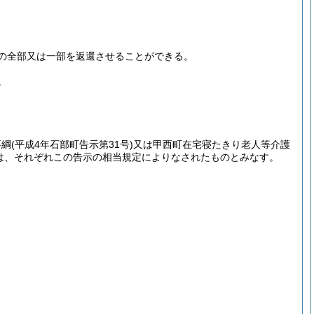
の全部又は一部を返還させることができる。
。
要綱
(平成4年石部町告示第31号)
又は甲西町在宅寝たきり老人等介護
は、それぞれこの告示の相当規定によりなされたものとみなす。