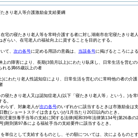
寝たきり老人等介護激励金支給要綱
、在宅の寝たきり老人等を常時介護する者に対し湖南市在宅寝たきり老
ねぎらい、在宅老人の福祉向上に資することを目的とする。
おいて、
次の各号
に定める用語の意義は、
当該各号
に掲げるところによ
神上の障害により、長期
(3箇月以上)
にわたり臥床し、日常生活を営むの
られる満65歳以上の者
上)
にわたり老人性認知症により、日常生活を営むのに常時他の者の介護
者
居の寝たきり老人又は認知症老人
(以下「寝たきり老人等」という。)
を常
する。
かわらず、対象老人が
次の各号
のいずれかに該当するときは市激励金は
日数
(ショートステイは含まない)
が1月当たり20日以内のとき。
別児童扶養手当等の支給に関する法律
(昭和39年法律第134号)
第26条
号)
附則第97条による福祉手当の支給要件に該当するとき。
月を単位として支給するものとし、その額については、次によるものと