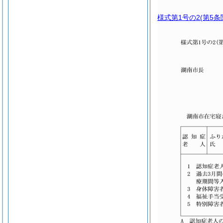
様式第1号の2
(第5条