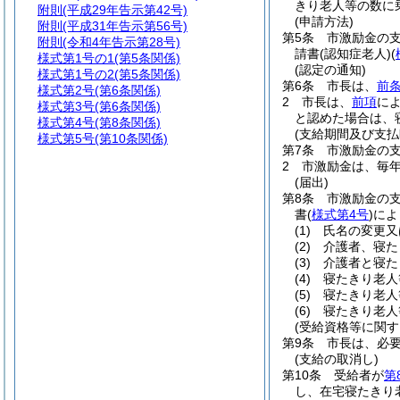
きり老人等の数に
附則
(平成29年告示第42号)
(申請方法)
附則
(平成31年告示第56号)
第5条
市激励金の
附則
(令和4年告示第28号)
請書
(認知症老人)
(
様式第1号の1
(第5条関係)
(認定の通知)
様式第1号の2
(第5条関係)
第6条
市長は、
前
様式第2号
(第6条関係)
2
市長は、
前項
に
様式第3号
(第6条関係)
と認めた場合は、
様式第4号
(第8条関係)
(支給期間及び支払
様式第5号
(第10条関係)
第7条
市激励金の
2
市激励金は、毎年
(届出)
第8条
市激励金の
書
(
様式第4号
)
によ
(1)
氏名の変更又
(2)
介護者、寝た
(3)
介護者と寝た
(4)
寝たきり老人
(5)
寝たきり老人
(6)
寝たきり老人
(受給資格等に関す
第9条
市長は、必
(支給の取消し)
第10条
受給者が
第
し、在宅寝たきり