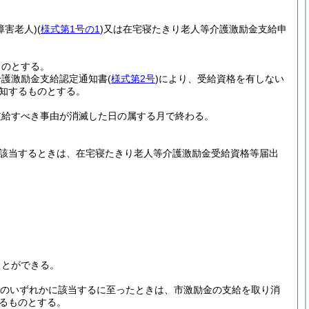
障害老人)
(
様式第1号の1
)
又は在宅寝たきり老人等介護激励金支給申
ものとする。
介護激励金支給認定通知書
(
様式第2号
)
により、受給資格を有しない
知するものとする。
支給すべき事由が消滅した日の属する月で終わる。
該当するときは、在宅寝たきり老人等介護激励金受給資格等届出
。
ことができる。
のいずれかに該当するに至ったときは、市激励金の支給を取り消
るものとする。