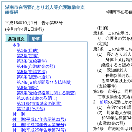
湖南市在宅寝たきり老人等介護激励金支
給要綱
○湖南市在宅
平成16年10月1日 告示第58号
(目的)
(令和4年4月1日施行)
第1条
この告示は
り、介護者の労を
条項目次
沿革
(定義)
本則
第2条
この告示に
第1条
(目的)
(1)
寝たきり老人
第2条
(定義)
身体上又は精
第3条
(支給要件)
継続すると認め
第4条
(市激励金の額)
(2)
認知症老人
第5条
(申請方法)
長期
(3箇月以
第6条
(認定の通知)
る満65歳以上の
第7条
(支給期間及び支払時期)
(支給要件)
第8条
(届出)
第3条
市長は、同
第9条
(受給資格等に関する調査)
て市激励金を支給
第10条
(支給の取消し)
2
前項
の規定にか
第11条
(市激励金の返還)
(1)
在宅での介護
第12条
(その他)
(2)
対象老人が特
付 則
和60年法律第34
付 則
(平成17年告示第21号)
(市激励金の額)
付 則
(平成20年告示第96号)
第4条
市激励金は
付 則
(平成25年告示第74号)