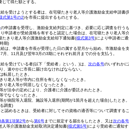
乗じて得た額とする。
支給を受けようとする者は、在宅寝たきり老人等介護激励金支給申請書
(
様式第1号の2
)
を市長に提出するものとする。
条
の申請書を受理し、激励金支給判定に基づき、必要に応じ調査を行う
より申請者が受給資格を有すると認定した場合は、在宅寝たきり老人等
寝たきり老人等介護激励金支給却下通知書
(
様式第3号
)
により申請者に通
時期)
支給は、申請書を市長が受理した日の属する翌月から始め、市激励金を
7月、11月及び翌年3月の3期にそれぞれ前月までの分を支払う。
支給を受けている者
(以下「受給者」という。)
は、
次の各号
のいずれかに
り、速やかに市長に届け出なければならない。
は転居したとき。
きり老人等が市内に住所を有しなくなったとき。
きり老人等が同居しなくなったとき。
等が法令の定めにより、介護者に介護が委託されたとき。
等でなくなったとき。
等が病院等入退院、施設等入退所
(期間が1箇月を超えた場合)
したとき
る調査)
要と認めるときは、受給者に対してその資格の適否等について調査する
8条第1項第2号
から
第6号
までに規定する届出をしたとき、又は
次の各号
老人等介護激励金支給取消決定通知書
(
様式第5号
)
により受給者に通知す