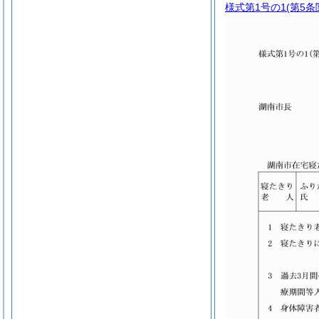
様式第1号の1
(第5条