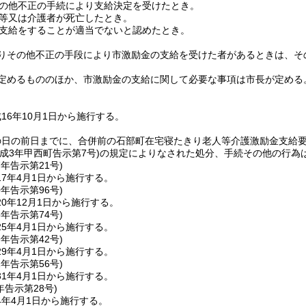
の他不正の手続により支給決定を受けたとき。
等又は介護者が死亡したとき。
支給をすることが適当でないと認めたとき。
りその他不正の手段により市激励金の支給を受けた者があるときは、そ
定めるもののほか、市激励金の支給に関して必要な事項は市長が定める
16年10月1日から施行する。
の日の前日までに、合併前の石部町在宅寝たきり老人等介護激励金支給
平成3年甲西町告示第7号)
の規定によりなされた処分、手続その他の行為
7年
告示第21号)
7年4月1日から施行する。
0年
告示第96号)
0年12月1日から施行する。
5年
告示第74号)
5年4月1日から施行する。
9年
告示第42号)
9年4月1日から施行する。
1年
告示第56号)
1年4月1日から施行する。
年
告示第28号)
4年4月1日から施行する。