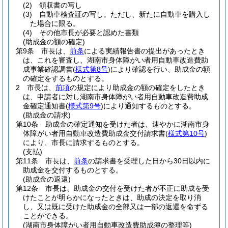
(2)
領収書の写し
(3)
自動車検査証の写し。
ただし、新たに自動車を購入し
た場合に限る。
(4)
その他市長が必要と認めた書類
(助成金の額の確定)
第9条
市長は、
前条
による実績報告書の提出があったとき
は、これを審査し、湖南市身体障がい者用自動車改造費助
成事業確認調書
(
様式第8号
)
により確認を行い、助成金の額
の確定をするものとする。
2
市長は、
前項
の規定により助成金の額の確定をしたとき
は、申請者に対し湖南市身体障がい者用自動車改造費助成
金確定通知書
(
様式第9号
)
により通知するものとする。
(助成金の請求)
第10条
助成金の確定通知を受けた者は、速やかに湖南市身
体障がい者用自動車改造費助成金交付請求書
(
様式第10号
)
により、市長に請求するものとする。
(支払)
第11条
市長は、
前条
の請求書を受理した日から30日以内に
助成金を交付するものとする。
(助成金の返還)
第12条
市長は、助成金の交付を受けた者が不正に助成を受
けたことが明らかになったときは、助成の決定を取り消
し、又は既に受けた助成金の全部又は一部の返還を命ずる
ことができる。
(湖南市身体障がい者用自動車改造費助成簿の整理等)