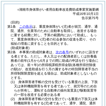
○湖南市身体障がい者用自動車改造費助成事業実施要綱
平成16年10月1日
告示第75号
(目的)
第1条
この告示
は、重度身体障がい
(児)
者が就労、通学、通
院、通所、生業等のために自動車を取得し、改造する場合
に要する経費に対し、予算の範囲内において助成し、もっ
て、重度身体障がい
(児)
者の社会参加の促進を図り、その
福祉の増進に資することを目的とする。
(助成対象者)
第2条
本事業の助成対象者は、
次の各号
のいずれかに該当す
る者とする。
ただし、本人又はその配偶者若しくは扶養義
務者の前年
(1月から6月までの間に助成の申請を行う場合に
あっては、前々年)
の所得税課税所得金額
(各種所得控除後
の額)
が、改造助成を行う月の属する年の特別障害者手当の
所得制限限度額を超える場合は、助成対象者としないもの
とする。
(1)
身体障害者手帳の交付を受けている重度の上肢、下肢
又は体幹機能障害を有する者であって、就労等のため自
らが所有し、運転する自動車の操向装置及び駆動装置等
の一部を改造する必要がある者
(2)
身体障害者手帳の交付を受けている重度の下肢又は体
幹機能障害を有する
(児)
者であって、通学、通院、通所