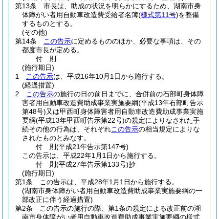
第13条
市長は、助成の状況を明らかにするため、湖南市身
体障がい者用自動車改造費受給者名簿
(
様式第11号
)
を整備
するものとする。
(その他)
第14条
この告示
に定めるもののほか、必要な事項は、その
都度市長が定める。
付
則
(施行期日)
1
この告示
は、平成16年10月1日から施行する。
(経過措置)
2
この告示
の施行の日の前日までに、合併前の石部町身体障
害者用自動車改造費助成事業実施要綱
(平成13年石部町告示
第48号)
又は甲西町身体障害者用自動車改造費助成事業実施
要綱
(平成13年甲西町告示第22号)
の規定によりなされた手
続その他の行為は、それぞれ
この告示
の相当規定によりな
されたものとみなす。
付
則
(平成21年
告示第147号)
この告示は、平成22年1月1日から施行する。
付
則
(平成27年
告示第133号)
抄
(施行期日)
第1条
この告示は、平成28年1月1日から施行する。
(湖南市身体障がい者用自動車改造費助成事業実施要綱の一
部改正に伴う経過措置)
第2条
この告示の施行の際、第1条の規定による改正前の湖
南市身体障がい者用自動車改造費助成事業実施要綱の様式