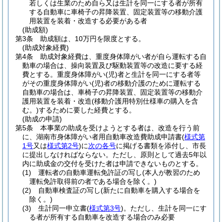
若しくは生業のため自ら又は生計を同一にする者が所有
する自動車に車椅子の昇降装置、固定装置等の移動介護
用装置を装着・改造する必要がある者
(助成額)
第3条
助成額は、10万円を限度とする。
(助成対象経費)
第4条
助成対象経費は、重度身体障がい者が自ら運転する自
動車の場合は、操向装置及び駆動装置等の改造に要する経
費とする。
重度身体障がい
(児)
者と生計を同一にする者等
がその重度身体障がい
(児)
者の移動介護のために運転する
自動車の場合は、車椅子の昇降装置、固定装置等の移動介
護用装置を装着・改造
(移動介護用特別仕様車の購入を含
む。)
するために要した経費とする。
(助成の申請)
第5条
本事業の助成を受けようとする者は、改造を行う前
に、湖南市身体障がい者用自動車改造費助成申請書
(
様式第
1号
又は
様式第2号
)
に
次の各号
に掲げる書類を添付し、市長
に提出しなければならない。
ただし、原則として過去5年以
内に助成金の交付を受けた者は申請できないものとする。
(1)
運転者の自動車運転免許証の写し
(本人が教習のため
運転免許取得前の者である場合を除く。)
(2)
自動車検査証の写し
(新たに自動車を購入する場合を
除く。)
(3)
生計同一申立書
(
様式第3号
)
。
ただし、生計を同一にす
る者が所有する自動車を改造する場合のみ必要