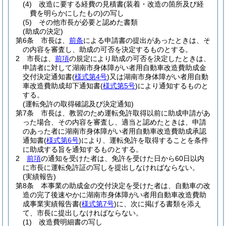
(4)
改造に要する経費の見積書
(装着・改造の箇所及び経
費を明らかにしたもの)
の写し
(5)
その他市長が必要と認めた書類
(助成の決定)
第6条
市長は、
前条
による申請書の提出があったときは、そ
の内容を審査し、助成の可否を決定するものとする。
2
市長は、
前項
の規定により助成の可否を決定したときは、
申請者に対して湖南市身体障がい者用自動車改造費助成金
交付決定通知書
(
様式第4号
)
又は湖南市身体障がい者用自動
車改造費助成却下通知書
(
様式第5号
)
により通知するものと
する。
(運転免許の取得確認及び決定通知)
第7条
市長は、教習のため運転免許取得以前に助成申請があ
った場合、その内容を審査し、適当と認めたときは、申請
のあった者に湖南市身体障がい者用自動車改造費助成承認
通知書
(
様式第6号
)
により、運転免許を取得することを条件
に助成する旨を通知するものとする。
2
前項
の通知を受けた者は、免許を受けた日から60日以内
に市長に運転免許証の写しを提出しなければならない。
(実績報告)
第8条
本事業の助成金の交付決定を受けた者は、自動車の改
造の完了後速やかに湖南市身体障がい者用自動車改造費助
成事業実績報告書
(
様式第7号
)
に、次に掲げる書類を添え
て、市長に提出しなければならない。
(1)
改造費明細書の写し