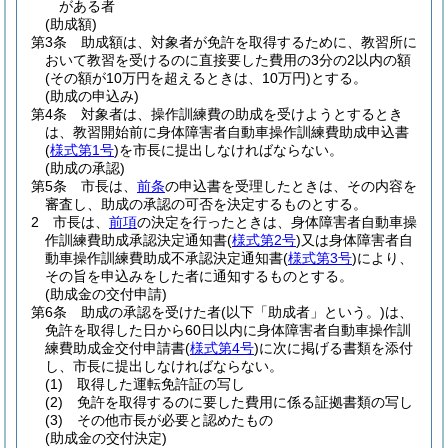
がある者
(助成額)
第3条
助成額は、対象者が免許を取得するために、教習所に
おいて教習を受けるのに直接要した費用の3分の2以内の額
(その額が10万円を超えるときは、10万円)
とする。
(助成の申込み)
第4条
対象者は、操作訓練費の助成を受けようとするとき
は、教習開始前に身体障害者自動車操作訓練費助成申込書
(
様式第1号
)
を市長に提出しなければならない。
(助成の承認)
第5条
市長は、
前条
の申込書を受理したときは、その内容を
審査し、助成の承認の可否を決定するものとする。
2
市長は、
前項
の決定を行ったときは、身体障害者自動車操
作訓練費助成承認決定通知書
(
様式第2号
)
又は身体障害者自
動車操作訓練費助成不承認決定通知書
(
様式第3号
)
により、
その旨を申込みをした者に通知するものとする。
(助成金の交付申請)
第6条
助成の承認を受けた者
(以下「助成者」という。)
は、
免許を取得した日から60日以内に身体障害者自動車操作訓
練費助成金交付申請書
(
様式第4号
)
に次に掲げる書類を添付
し、市長に提出しなければならない。
(1)
取得した運転免許証の写し
(2)
免許を取得するのに要した費用に係る証拠書類の写し
(3)
その他市長が必要と認めたもの
(助成金の交付決定)