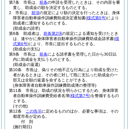
第7条
市長は、
前条
の申請を受理したときは、その内容を審
査し、助成金の額を決定するものとする。
2
市長は、
前項
の規定により額の決定を行ったときは、身体
障害者自動車操作訓練費助成決定通知書
(
様式第5号
)
により
助成者に通知するものとする。
(助成金の請求)
第8条
助成者は、
前条第2項
の規定による通知を受けたとき
は、速やかに身体障害者自動車操作訓練費助成金請求書
(
様
式第6号
)
により、市長に提出するものとする。
(助成金の支払)
第9条
市長は、
前条
による請求書を受理した日から30日以
内に助成金を支払うものとする。
(助成金の返還)
第10条
市長は、偽りその他不正な行為により助成を受けた
者があるときは、その者に対して既に支払った助成金の一
部又は全額の返還を命ずることができる。
(身体障害者自動車操作訓練費助成簿の整理等)
第11条
市長は、助成の状況を明らかにするため、身体障害
者自動車操作訓練費受給者名簿
(
様式第7号
)
を整備するもの
とする。
(その他)
第12条
この告示
に定めるもののほか、必要な事項は、その
都度市長が定める。
付
則
(施行期日)