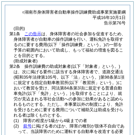
○湖南市身体障害者自動車操作訓練費助成事業実施要綱
平成16年10月1日
告示第76号
(目的)
第1条
この告示
は、身体障害者の社会参加を促進するため、
身体障害者が自動車の操作訓練を行い、運転免許を取得す
るのに要する費用
(以下「操作訓練費」という。)
の一部を
予算の範囲内において助成し、もって福祉の増進を図るこ
とを目的とする。
(助成対象者)
第2条
操作訓練費の助成対象者
(以下「対象者」という。)
は、次に掲げる要件に該当する身体障害者で、道路交通法
(昭和35年法律第105号。以下「法」という。)
第98条第1項
に規定する指定自動車教習所
(以下「教習所」という。)
に
おいて教習を受け、同法第84条第3項に規定する普通自動
車免許
(以下「免許」という。)
を取得することにより、就
労が見込まれる等社会活動への参加に効果があると認めら
れるものとする。
ただし、本事業以外の制度により、免許
を受けるために要する費用について補助又は助成を受けら
れる者は除くものとする。
(1)
障害の程度が1級から4級までの者
(2)
前号
に掲げる者のほか、障害の種別が肢体不自由であ
って、当該障害のために運転する自動車を改造する必要