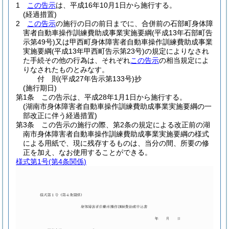
1
この告示
は、平成16年10月1日から施行する。
(経過措置)
2
この告示
の施行の日の前日までに、合併前の石部町身体障
害者自動車操作訓練費助成事業実施要綱
(平成13年石部町告
示第49号)
又は甲西町身体障害者自動車操作訓練費助成事業
実施要綱
(平成13年甲西町告示第23号)
の規定によりなされ
た手続その他の行為は、それぞれ
この告示
の相当規定によ
りなされたものとみなす。
付
則
(平成27年
告示第133号)
抄
(施行期日)
第1条
この告示は、平成28年1月1日から施行する。
(湖南市身体障害者自動車操作訓練費助成事業実施要綱の一
部改正に伴う経過措置)
第3条
この告示の施行の際、第2条の規定による改正前の湖
南市身体障害者自動車操作訓練費助成事業実施要綱の様式
による用紙で、現に残存するものは、当分の間、所要の修
正を加え、なお使用することができる。
様式第1号
(第4条関係)