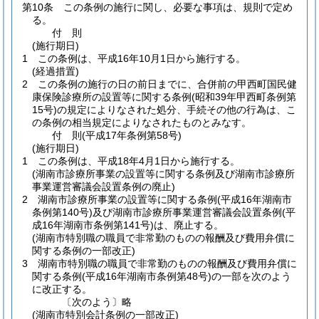
第10条
この条例の施行に関し、必要な事項は、規則で定め
る。
付
則
(施行期日)
1
この条例は、平成16年10月1日から施行する。
(経過措置)
2
この条例の施行の日の前日までに、合併前の甲西町国民健
康保険診療所の設置等に関する条例
(昭和39年甲西町条例第
15号)
の規定によりなされた処分、手続その他の行為は、こ
の条例の相当規定によりなされたものとみなす。
付
則
(平成17年
条例第58号)
(施行期日)
1
この条例は、平成18年4月1日から施行する。
(湖南市診療所事業の設置等に関する条例及び湖南市診療所
事業運営審議会設置条例の廃止)
2
湖南市診療所事業の設置等に関する条例
(平成16年湖南市
条例第140号)
及び湖南市診療所事業運営審議会設置条例
(平
成16年湖南市条例第141号)
は、廃止する。
(湖南市特別職の職員で非常勤のものの報酬及び費用弁償に
関する条例の一部改正)
3
湖南市特別職の職員で非常勤のものの報酬及び費用弁償に
関する条例
(平成16年湖南市条例第48号)
の一部を次のよう
に改正する。
〔次のよう〕略
(湖南市特別会計条例の一部改正)