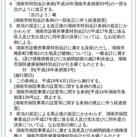
4
湖南市特別会計条例
(平成16年湖南市条例第59号)
の一部を
次のように改正する。
〔次のよう〕略
(湖南市特別会計条例の一部改正に伴う経過措置)
5
前項の規定による改正後の湖南市特別会計条例の規定にか
かわらず、湖南市診療所事業特別会計の平成17年度に係る
収入及び支出並びに同年度の決算については、なお従前の
例による。
6
湖南市診療所事業特別会計に属する資産
(ただし、湖南市
梅影町3番地1の土地及び建物については、一般会計に属す
る。)
及び債権債務並びに出納閉鎖後の歳計剰余金は、湖南
市国民健康保険特別会計が引き継ぐものとする。
付
則
(平成18年
条例第3号)
(施行期日)
1
この条例は、平成18年4月1日から施行する。
(湖南市病院事業の設置等に関する条例の廃止)
2
湖南市病院事業の設置等に関する条例
(平成16年湖南市条
例第139号)
は、廃止する。
(湖南市病院事業の設置等に関する条例の廃止に伴う経過措
置)
3
前項の規定による廃止後の規定にかかわらず、湖南市病院
事業会計の平成17年度に係る収入及び支出並びに同年度の
決算については、なお従前の例による。
4
湖南市病院事業会計に属する資産及び出納閉鎖後の債権債
務は、湖南市国民健康保険特別会計が引き継ぐものとす