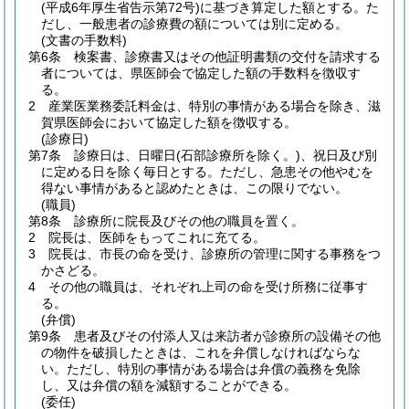
(平成6年厚生省告示第72号)
に基づき算定した額とする。
た
だし、一般患者の診療費の額については別に定める。
(文書の手数料)
第6条
検案書、診療書又はその他証明書類の交付を請求する
者については、県医師会で協定した額の手数料を徴収す
る。
2
産業医業務委託料金は、特別の事情がある場合を除き、滋
賀県医師会において協定した額を徴収する。
(診療日)
第7条
診療日は、日曜日
(石部診療所を除く。)
、祝日及び別
に定める日を除く毎日とする。
ただし、急患その他やむを
得ない事情があると認めたときは、この限りでない。
(職員)
第8条
診療所に院長及びその他の職員を置く。
2
院長は、医師をもってこれに充てる。
3
院長は、市長の命を受け、診療所の管理に関する事務をつ
かさどる。
4
その他の職員は、それぞれ上司の命を受け所務に従事す
る。
(弁償)
第9条
患者及びその付添人又は来訪者が診療所の設備その他
の物件を破損したときは、これを弁償しなければならな
い。
ただし、特別の事情がある場合は弁償の義務を免除
し、又は弁償の額を減額することができる。
(委任)