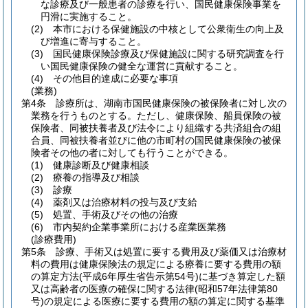
な診療及び一般患者の診療を行い、国民健康保険事業を
円滑に実施すること。
(2)
本市における保健施設の中核として公衆衛生の向上及
び増進に寄与すること。
(3)
国民健康保険診療及び保健施設に関する研究調査を行
い国民健康保険の健全な運営に貢献すること。
(4)
その他目的達成に必要な事項
(業務)
第4条
診療所は、湖南市国民健康保険の被保険者に対し次の
業務を行うものとする。
ただし、健康保険、船員保険の被
保険者、同被扶養者及び法令により組織する共済組合の組
合員、同被扶養者並びに他の市町村の国民健康保険の被保
険者その他の者に対しても行うことができる。
(1)
健康診断及び健康相談
(2)
療養の指導及び相談
(3)
診療
(4)
薬剤又は治療材料の投与及び支給
(5)
処置、手術及びその他の治療
(6)
市内契約企業事業所における産業医業務
(診療費用)
第5条
診療、手術又は処置に要する費用及び薬価又は治療材
料の費用は健康保険法の規定による療養に要する費用の額
の算定方法
(平成6年厚生省告示第54号)
に基づき算定した額
又は高齢者の医療の確保に関する法律
(昭和57年法律第80
号)
の規定による医療に要する費用の額の算定に関する基準