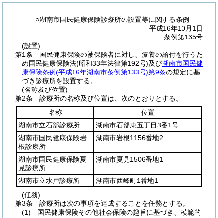
○湖南市国民健康保険診療所の設置等に関する条例
平成16年10月1日
条例第135号
(設置)
第1条
国民健康保険の被保険者に対し、療養の給付を行うた
め国民健康保険法
(昭和33年法律第192号)
及び
湖南市国民健
康保険条例
(平成16年湖南市条例第133号)
第9条
の規定に基
づき診療所を設置する。
(名称及び位置)
第2条
診療所の名称及び位置は、次のとおりとする。
名称
位置
湖南市立石部診療所
湖南市石部東五丁目3番1号
湖南市国民健康保険岩
湖南市岩根1156番地2
根診療所
湖南市国民健康保険夏
湖南市夏見1506番地1
見診療所
湖南市立水戸診療所
湖南市西峰町1番地1
(任務)
第3条
診療所は次の事項を達成することを任務とする。
(1)
国民健康保険その他社会保険の趣旨に基づき、模範的