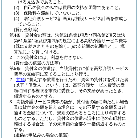
ける見込みであること。
(2)
自己の資金のみでは費用の支払が困難であること。
(3)
保険料を滞納していないこと。
(4)
居宅介護サービス計画又は施設サービス計画を作成し
ていること。
(貸付金額等)
第4条
貸付金の額は、法第51条第1項及び同条第2項又は法
第61条第1項及び第2項の規定による高額介護サービス費等
(既に支給されたものを除く。)
の支給額の範囲内とし、概
算払により貸し付ける。
2
この貸付金には、利息を付さない。
(貸付金の償還の方法等)
第5条
貸付金の償還は、当該貸付けに係る高額介護サービス
費等の支給額に充てることにより行う。
2
前項
に規定する償還を行うため、資金の貸付けを受けた者
(以下「借受人」という。)
は、高額介護サービス費等の受
領に関する権限を市長に委任し、その支給があったとき、
償還するものとする。
3
高額介護サービス費等の額が、貸付金の額に満たない場合
又は貸付金の額を超える場合は、その不足する金額又は超
過する金額について、規則の定めるところにより精算する
ものとする。
ただし、貸付金の償還未済中に他の市町村に
転出する場合は、その未済額の全部を一括償還するものと
する。
(虚偽の申込みの場合の償還)