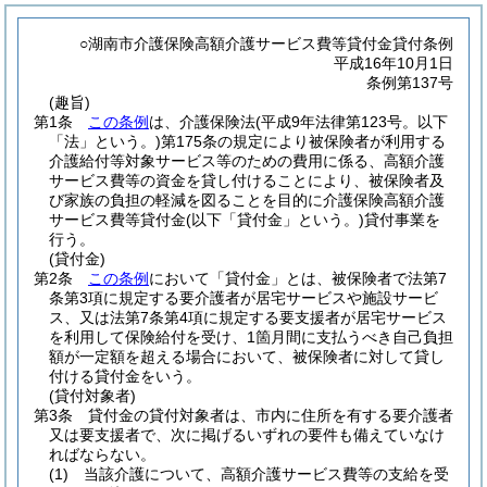
○湖南市介護保険高額介護サービス費等貸付金貸付条例
平成16年10月1日
条例第137号
(趣旨)
第1条
この条例
は、介護保険法
(平成9年法律第123号。以下
「法」という。)
第175条の規定により被保険者が利用する
介護給付等対象サービス等のための費用に係る、高額介護
サービス費等の資金を貸し付けることにより、被保険者及
び家族の負担の軽減を図ることを目的に介護保険高額介護
サービス費等貸付金
(以下「貸付金」という。)
貸付事業を
行う。
(貸付金)
第2条
この条例
において「貸付金」とは、被保険者で法第7
条第3項に規定する要介護者が居宅サービスや施設サービ
ス、又は法第7条第4項に規定する要支援者が居宅サービス
を利用して保険給付を受け、1箇月間に支払うべき自己負担
額が一定額を超える場合において、被保険者に対して貸し
付ける貸付金をいう。
(貸付対象者)
第3条
貸付金の貸付対象者は、市内に住所を有する要介護者
又は要支援者で、次に掲げるいずれの要件も備えていなけ
ればならない。
(1)
当該介護について、高額介護サービス費等の支給を受