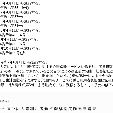
6年4月1日から施行する。
7年
告示第55―9号)
7年4月1日から施行する。
8年
告示第37号)
8年4月1日から施行する。
8年
告示第81号)
8年4月1日から施行する。
年
告示第45―4号)
2年4月1日から施行する。
年
告示第86―5号)
年10月1日から施行する。
年
告示第69号)
抄
令和7年6月1日から施行する。
法人等による生計困難者等に対する介護保険サービスに係る利用者負担額
施行の際、現に交付されているこの告示による改正前の湖南市社会福祉
業実施要綱
(次項において「旧要綱」という。)
様式第3号による社会福
よる生計困難者等に対する介護保険サービスに係る利用者負担額軽減制
の際、旧要綱様式第3号による用紙で、現に残存するものは、所要の修正
)