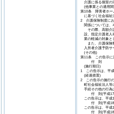
介護に係る個室の
(他事業との適用関
第10条
障害者ホー
に基づく社会福祉
2
介護保険制度に
関係については、
その際、高額介
設、指定介護老人
業の軽減の対象と
また、介護保険
入所者介護予防サ
(その他)
第11条
この告示に
付
則
(施行期日)
1
この告示は、平成
(経過措置)
2
この告示の施行
町社会福祉法人等
手続その他の行為
付
則
(平成1
この告示は、平成1
付
則
(平成1
この告示は、平成1
付
則
(平成1