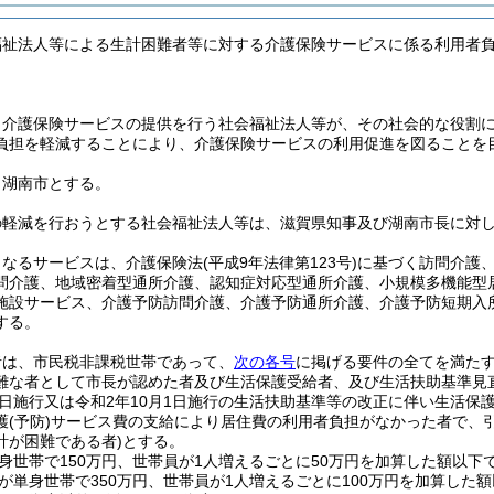
福祉法人等による生計困難者等に対する介護保険サービスに係る利用者
、介護保険サービスの提供を行う社会福祉法人等が、その社会的な役割
負担を軽減することにより、介護保険サービスの利用促進を図ることを
、湖南市とする。
の軽減を行おうとする社会福祉法人等は、滋賀県知事及び湖南市長に対
となるサービスは、介護保険法
(平成9年法律第123号)
に基づく訪問介護
問介護、地域密着型通所介護、認知症対応型通所介護、小規模多機能型
施設サービス、介護予防訪問介護、介護予防通所介護、介護予防短期入
する。
者は、市民税非課税世帯であって、
次の各号
に掲げる要件の全てを満た
難な者として市長が認めた者及び生活保護受給者、及び生活扶助基準見
月1日施行又は令和2年10月1日施行の生活扶助基準等の改正に伴い生活
護
(予防)
サービス費の支給により居住費の利用者負担がなかった者で、
計が困難である者)
とする。
身世帯で150万円、世帯員が1人増えるごとに50万円を加算した額以下
が単身世帯で350万円、世帯員が1人増えるごとに100万円を加算した