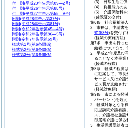
(3)
日常生活に供
付 則
(平成23年告示第89―2号)
(4)
負担能力のあ
付 則
(平成26年告示第88号)
(5)
介護保険料を
付 則
(平成27年告示第55―9号)
(確認証の交付)
附則
(平成28年告示第37号)
第6条
社会福祉法
附則
(平成28年告示第81号)
2
市長は、申請書
附則
(令和2年告示第45―4号)
式第3号
)
を交付す
附則
(令和2年告示第86―5号)
(軽減の実施方法)
附則
(令和7年告示第69号)
第7条
申出を行っ
様式第1号
(第6条関係)
給者については、
様式第2号
(第6条関係)
2
平成27年度及び
様式第3号
(第6条関係)
ることなく本事業
(軽減の程度)
第8条
軽減の程度は
に勘案して、市長
サービス又は介護
ビス費が支給され
(軽減対象額)
第9条
市による軽
パーセント)
を超え
2
軽減対象となる
応型訪問介護看護
ス、介護福祉施設
型居宅介護に係る
3
生活保護受給者