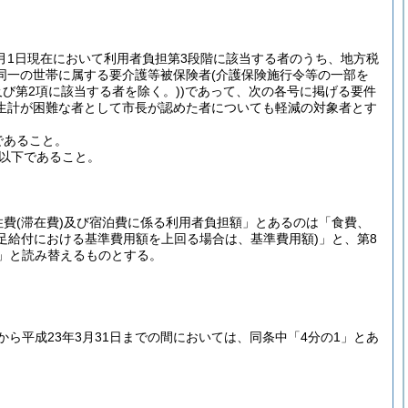
年6月1日現在において利用者負担第3段階に該当する者のうち、地方税
同一の世帯に属する要介護等被保険者
(介護保険施行令等の一部を
及び第2項に該当する者を除く。)
)
であって、次の各号に掲げる要件
生計が困難な者として市長が認めた者についても軽減の対象者とす
であること。
額以下であること。
住費
(滞在費)
及び宿泊費に係る利用者負担額」とあるのは「食費、
足給付における基準費用額を上回る場合は、基準費用額)
」と、第8
1」と読み替えるものとする。
から平成23年3月31日までの間においては、同条中「4分の1」とあ