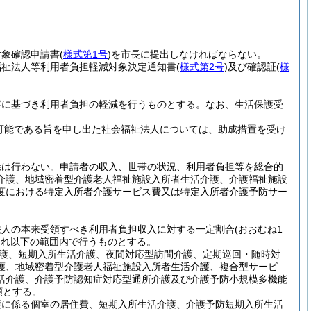
対象確認申請書
(
様式第1号
)
を市長に提出しなければならない。
福祉法人等利用者負担軽減対象決定通知書
(
様式第2号
)
及び確認証
(
様
容に基づき利用者負担の軽減を行うものとする。
なお、生活保護受
。
が可能である旨を申し出た社会福祉法人については、助成措置を受け
除は行わない。
申請者の収入、世帯の状況、利用者負担等を総合的
介護、地域密着型介護老人福祉施設入所者生活介護、介護福祉施設
度における特定入所者介護サービス費又は特定入所者介護予防サー
法人の本来受領すべき利用者負担収入に対する一定割合
(おおむね1
それ以下の範囲内で行うものとする。
護、短期入所生活介護、夜間対応型訪問介護、定期巡回・随時対
護、地域密着型介護老人福祉施設入所者生活介護、複合型サービ
活介護、介護予防認知症対応型通所介護及び介護予防小規模多機能
額とする。
護に係る個室の居住費、短期入所生活介護、介護予防短期入所生活