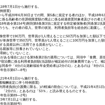
18年7月1日から施行する。
例措置)
日から平成20年6月30日までの間、第5条に規定する者のほか、平成18
に係る高齢者の非課税限度額の廃止に係る経過措置対象者及びその者と
18年政令第154号)
附則第8条第3項に規定する特定被保険者
(同条第1項
のうち、その者の収入、世帯の状況、利用者負担等を総合的に勘案し、
身世帯で190万円、世帯員が1人増えるごとに50万円を加算した額以下
が単身世帯で350万円、世帯員が1人増えるごとに100万円を加算した
する資産以外に活用できる資産がないこと。
る親族等に扶養されていないこと。
滞納していないこと。
がある場合における第9条第2項の適用については、同項中「食費、居
び宿泊費に係る利用者負担額
(当該額が補足給付の対象費用であって、補
は同条中「4分の1
(老齢福祉年金受給者は2分の1)
」とあるのは「8分の
1年
告示第67―8号)
21年4月1日から施行する。
介護報酬改定に伴う特例措置)
利用者負担
(介護費に限る。)
の軽減の割合については、平成21年4月1日
、「2分の1」とあるのは「53％」と読み替えるものとする。
3年
告示第89―2号)
3年7月1日より施行する。
6年
告示第88号)