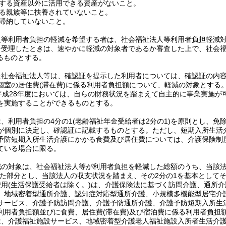
する資産以外に活用できる資産がないこと。
る親族等に扶養されていないこと。
滞納していないこと。
人等利用者負担の軽減を希望する者は、社会福祉法人等利用者負担軽減
を受理したときは、速やかに軽減の対象者であるか審査した上で、社会
るものとする。
た社会福祉法人等は、確認証を提示した利用者については、確認証の内
個室の居住費
(滞在費)
に係る利用者負担額について、軽減の対象とする
平成28年度においては、自らの財務状況を踏まえて自主的に事業実施
を実施することができるものとする。
、利用者負担の4分の1
(老齢福祉年金受給者は2分の1)
を原則とし、免
が個別に決定し、確認証に記載するものとする。
ただし、短期入所生活
予防短期入所生活介護にかかる食費及び居住費については、介護保険制
ている場合に限る。
減の対象は、社会福祉法人等が利用者負担を軽減した総額のうち、当該
た部分とし、当該法人の収支状況を踏まえ、その2分の1を基本として
費用
(生活保護受給者は除く。)
は、介護保険法に基づく訪問介護、通所介
、地域密着型通所介護、認知症対応型通所介護、小規模多機能型居宅介
サービス、介護予防訪問介護、介護予防通所介護、介護予防短期入所生
利用者負担額並びに食費、居住費
(滞在費)
及び宿泊費に係る利用者負担
は、介護福祉施設サービス、地域密着型介護老人福祉施設入所者生活介