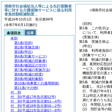
湖南市社会福祉法人等による生計困難者
等に対する介護保険サービスに係る利用
○湖南市社会
者負担額軽減制度…
平成16年10月1日 告示第98号
(目的)
(令和7年6月1日施行)
第1条
この告示は
について、利用者
条項目次
沿革
(実施主体)
本則
第2条
実施主体は
第1条
(目的)
(申出)
第2条
(実施主体)
第3条
利用者負担
第3条
(申出)
(対象サービス)
第4条
(対象サービス)
第4条
軽減の対象
第5条
(軽減の対象者)
護、夜間対応型訪
第6条
(確認証の交付)
ービス、介護福祉
第7条
(軽減の実施方法)
機能型居宅介護と
第8条
(軽減の程度)
(軽減の対象者)
第9条
(軽減対象額)
第5条
軽減の対象
第10条
(他事業との適用関係)
勘案し、生計が困
第11条
(その他)
行、平成27年4
付 則
又は特定入所者介
付 則
(平成17年告示第52号)
満たす者のうち生
付 則
(平成18年告示第51―4号)
(1)
年間収入が単
付 則
(平成18年告示第56―2号)
(2)
預貯金等の額
付 則
(平成21年告示第67―8号)