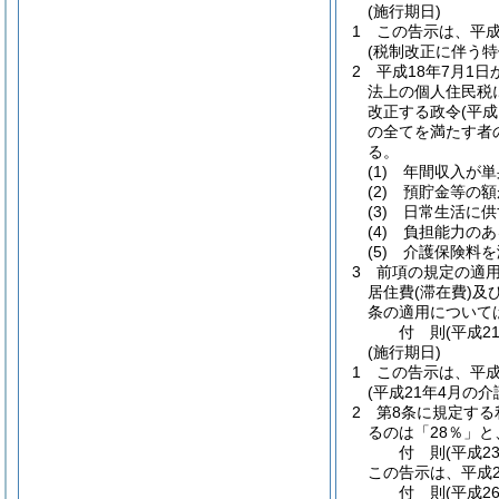
(施行期日)
1
この告示は、平成
(税制改正に伴う特
2
平成18年7月1
法上の個人住民税
改正する政令
(平成
の全てを満たす者
る。
(1)
年間収入が単
(2)
預貯金等の額
(3)
日常生活に供
(4)
負担能力のあ
(5)
介護保険料を
3
前項の規定の適用
居住費
(滞在費)
及
条の適用について
付
則
(平成2
(施行期日)
1
この告示は、平成
(平成21年4月の
2
第8条に規定する
るのは「28％」と
付
則
(平成2
この告示は、平成2
付
則
(平成2