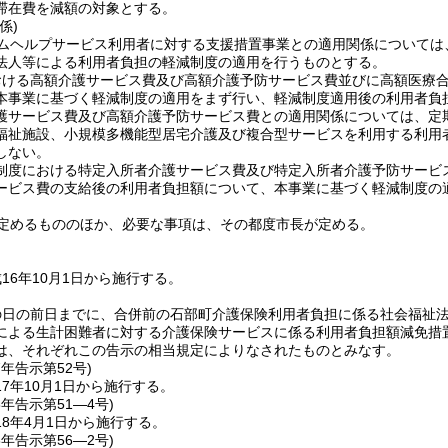
滞在費を減額の対象とする。
係)
ムヘルプサービス利用者に対する支援措置事業との適用関係については
法人等による利用者負担の軽減制度の適用を行うものとする。
おける高額介護サービス費及び高額介護予防サービス費並びに高額医療
本事業に基づく軽減制度の適用をまず行い、軽減制度適用後の利用者負
護サービス費及び高額介護予防サービス費との適用関係については、定
福祉施設、小規模多機能型居宅介護及び複合型サービスを利用する利用
しない。
制度における特定入所者介護サービス費及び特定入所者介護予防サービ
ービス費の支給後の利用者負担額について、本事業に基づく軽減制度の
定めるもののほか、必要な事項は、その都度市長が定める。
16年10月1日から施行する。
の日の前日までに、合併前の石部町介護保険利用者負担に係る社会福祉
による生計困難者に対する介護保険サービスに係る利用者負担額減免措
は、それぞれこの告示の相当規定によりなされたものとみなす。
7年
告示第52号)
7年10月1日から施行する。
8年
告示第51―4号)
8年4月1日から施行する。
8年
告示第56―2号)