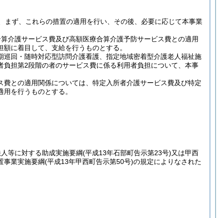
、まず、これらの措置の適用を行い、その後、必要に応じて本事業
合算介護サービス費及び高額医療合算介護予防サービス費との適用
担額に着目して、支給を行うものとする。
期巡回・随時対応型訪問介護看護、指定地域密着型介護老人福祉施
者負担第2段階の者のサービス費に係る利用者負担について、本事
ス費との適用関係については、特定入所者介護サービス費及び特定
適用を行うものとする。
法人等に対する助成実施要綱
(平成13年石部町告示第23号)
又は甲西
置事業実施要綱
(平成13年甲西町告示第50号)
の規定によりなされた