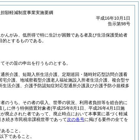
負担額軽減制度事業実施要綱
平成16年10月1日
告示第98号
にかんがみ、低所得で特に生計が困難である者及び生活保護受給者
目的とするものである。
してその旨の申出を行うものとする。
、通所介護、短期入所生活介護、定期巡回・随時対応型訪問介護看
居宅介護、地域密着型介護老人福祉施設入所者生活介護、複合型サ
所生活介護、介護予防認知症対応型通所介護及び介護予防小規模多
す者のうち、その者の収入、世帯の状況、利用者負担等を総合的に
直しに伴う特例措置対象者
(平成25年8月1日、平成26年4月1日施
保護が廃止された者であって、廃止時点において本事業に基づく軽減
引き続き市民税非課税世帯であって
次の各号
に掲げる要件の全てを
であること。
額以下であること。