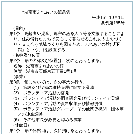
○湖南市ふれあいの館条例
平成16年10月1日
条例第195号
(目的)
第1条
高齢者や児童、障害のある人々等を支援することによ
り、住み慣れたまちで安心して暮らせるふれあうまちづく
り・支え合う地域づくりを図るため、ふれあいの館
(以下
「館」という。)
を設置する。
(名称及び位置)
第2条
館の名称及び位置は、次のとおりとする。
名称 湖南市ふれあいの館
位置 湖南市石部東五丁目1番1号
(事業)
第3条
館においては、次の事業を行う。
(1)
施設及び設備の維持管理に関する業務
(2)
ボランティア活動の啓発
(3)
ボランティア活動の調査研究及びボランティア登録
(4)
ボランティア活動の資料収集及び情報提供
(5)
ボランティア活動グループ、その他関係機関・団体等
との連絡調整
(6)
その他市長が必要と認める事業
(休館日)
第4条
館の休館日は、次に掲げるとおりとする。