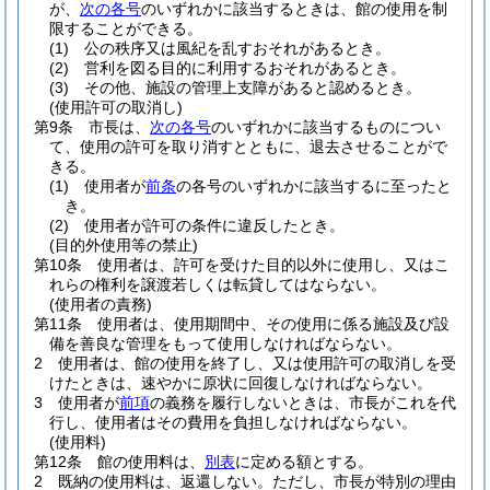
が、
次の各号
のいずれかに該当するときは、館の使用を制
限することができる。
(1)
公の秩序又は風紀を乱すおそれがあるとき。
(2)
営利を図る目的に利用するおそれがあるとき。
(3)
その他、施設の管理上支障があると認めるとき。
(使用許可の取消し)
第9条
市長は、
次の各号
のいずれかに該当するものについ
て、使用の許可を取り消すとともに、退去させることがで
きる。
(1)
使用者が
前条
の各号のいずれかに該当するに至ったと
き。
(2)
使用者が許可の条件に違反したとき。
(目的外使用等の禁止)
第10条
使用者は、許可を受けた目的以外に使用し、又はこ
れらの権利を譲渡若しくは転貸してはならない。
(使用者の責務)
第11条
使用者は、使用期間中、その使用に係る施設及び設
備を善良な管理をもって使用しなければならない。
2
使用者は、館の使用を終了し、又は使用許可の取消しを受
けたときは、速やかに原状に回復しなければならない。
3
使用者が
前項
の義務を履行しないときは、市長がこれを代
行し、使用者はその費用を負担しなければならない。
(使用料)
第12条
館の使用料は、
別表
に定める額とする。
2
既納の使用料は、返還しない。
ただし、市長が特別の理由