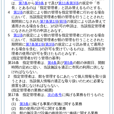
は、
第7条
から
第9条
まで及び
第11条第3項
の規定中「市
長」とあるのは「指定管理者」と読み替えるものとする。
4
第1項
の規定により館の管理を指定管理者に行わせる場合
において、当該指定管理者が館の管理を行うこととされた
期間前になされた
第7条第1項
(
前項
の規定により読み替えて
適用される場合を含む。)
の許可の申請は、当該指定管理者
になされた許可の申請とみなす。
5
第1項
の規定により館の管理を指定管理者に行わせる場合
において、当該指定管理者が館の管理を行うこととされた
期間前に
第7条第1項
(
第3項
の規定により読み替えて適用さ
れる場合を含む。)
の許可を受けているものは、当該指定管
理者の使用の許可を受けたものとみなす。
(指定管理者が行う管理の基準)
第16条
指定管理者は、
第4条
及び
第5条
の館の休館日、開館
時間の定めに従い、当該施設を適正に市民の利用に供しな
ければならない。
2
指定管理者は、館を管理するにあたって個人情報を取り扱
うときは、当該個人情報の適正な取り扱いのために必要な
措置を講じなければならない。
(指定管理者の業務の範囲)
第17条
指定管理者は、
次の各号
に掲げる業務を行うものと
する。
(1)
第3条
に掲げる事業の実施に関する業務
(2)
館の使用の許可に関する業務
(3)
館の施設及び設備の維持並びに修繕に関する業務