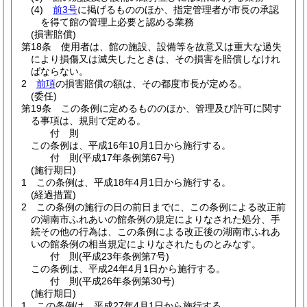
(4)
前3号
に掲げるもののほか、指定管理者が市長の承認
を得て館の管理上必要と認める業務
(損害賠償)
第18条
使用者は、館の施設、設備等を故意又は重大な過失
により損傷又は滅失したときは、その損害を賠償しなけれ
ばならない。
2
前項
の損害賠償の額は、その都度市長が定める。
(委任)
第19条
この条例に定めるもののほか、管理及び許可に関す
る事項は、規則で定める。
付
則
この条例は、平成16年10月1日から施行する。
付
則
(平成17年
条例第67号)
(施行期日)
1
この条例は、平成18年4月1日から施行する。
(経過措置)
2
この条例の施行の日の前日までに、この条例による改正前
の湖南市ふれあいの館条例の規定によりなされた処分、手
続その他の行為は、この条例による改正後の湖南市ふれあ
いの館条例の相当規定によりなされたものとみなす。
付
則
(平成23年
条例第7号)
この条例は、平成24年4月1日から施行する。
付
則
(平成26年
条例第30号)
(施行期日)
1
この条例は、平成27年4月1日から施行する。