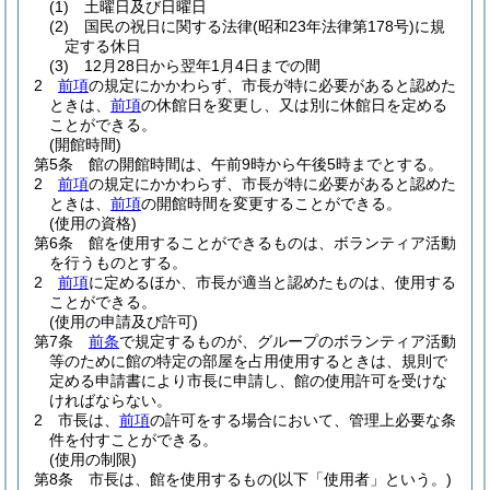
(1)
土曜日及び日曜日
(2)
国民の祝日に関する法律
(昭和23年法律第178号)
に規
定する休日
(3)
12月28日から翌年1月4日までの間
2
前項
の規定にかかわらず、市長が特に必要があると認めた
ときは、
前項
の休館日を変更し、又は別に休館日を定める
ことができる。
(開館時間)
第5条
館の開館時間は、午前9時から午後5時までとする。
2
前項
の規定にかかわらず、市長が特に必要があると認めた
ときは、
前項
の開館時間を変更することができる。
(使用の資格)
第6条
館を使用することができるものは、ボランティア活動
を行うものとする。
2
前項
に定めるほか、市長が適当と認めたものは、使用する
ことができる。
(使用の申請及び許可)
第7条
前条
で規定するものが、グループのボランティア活動
等のために館の特定の部屋を占用使用するときは、規則で
定める申請書により市長に申請し、館の使用許可を受けな
ければならない。
2
市長は、
前項
の許可をする場合において、管理上必要な条
件を付すことができる。
(使用の制限)
第8条
市長は、館を使用するもの
(以下「使用者」という。)