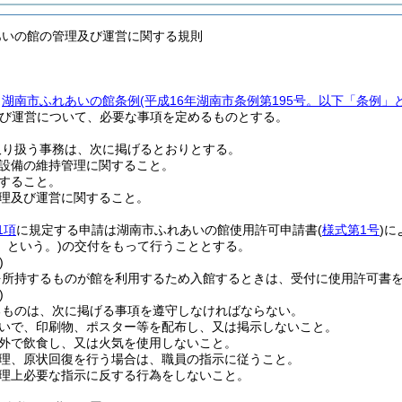
あいの館の管理及び運営に関する規則
、
湖南市ふれあいの館条例
(平成16年湖南市条例第195号。以下「条例」
び運営について、必要な事項を定めるものとする。
取り扱う事務は、次に掲げるとおりとする。
設備の維持管理に関すること。
すること。
理及び運営に関すること。
1項
に規定する申請は湖南市ふれあいの館使用許可申請書
(
様式第1号
)
に
」という。)
の交付をもって行うこととする。
)
を所持するものが館を利用するため入館するときは、受付に使用許可書
)
るものは、次に掲げる事項を遵守しなければならない。
いで、印刷物、ポスター等を配布し、又は掲示しないこと。
外で飲食し、又は火気を使用しないこと。
理、原状回復を行う場合は、職員の指示に従うこと。
理上必要な指示に反する行為をしないこと。