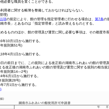
の他必要な職員を置くことができる。
の利用者に関する帳簿を整備しておかなければならない。
管理)
第1項
の規定により、館の管理を指定管理者に行わせる場合は、
第7条
の
湖南市長」とあるのは「指定管理者」と読み替えるものとする。
定めるもののほか、館の管理及び運営に関し必要な事項は、その都度市
6年10月1日から施行する。
7年
規則第51号)
18年4月1日から施行する。
の日の前日までに、この規則による改正前の湖南市ふれあいの館の管理
よる改正後の湖南市ふれあいの館の管理及び運営に関する規則の相当規
4年
規則第14―2号)
4年6月1日から施行する。
年
規則第28号)
5年7月1日から施行する。
)