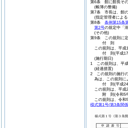
第6条
館に館長そ
(帳簿の整備)
第7条
市長は、館
(指定管理者による
第8条
条例第15条
第2号
の規定中「
(その他)
第9条
この規則に
付
則
この規則は、平成1
付
則
(平成1
(施行期日)
1
この規則は、平成
(経過措置)
2
この規則の施行
為は、この規則に
付
則
(平成2
この規則は、平成2
附
則
(令和5
この規則は、令和
様式第1号
(第3条関係