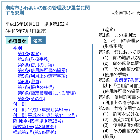
湖南市ふれあいの館の管理及び運営に関
する規則
○湖南市ふれ
平成16年10月1日 規則第152号
(趣旨)
(令和5年7月1日施行)
第1条
この規則は
という。)
の管理及
条項目次
沿革
(取扱事務)
本則
第2条
館において
第1条
(趣旨)
(1)
館の施設及び
第2条
(取扱事務)
(2)
館の庶務に関
第3条
(使用の手続)
(3)
その他館の管
第4条
(使用許可書の提示)
(使用の手続)
第5条
(利用上の遵守事項)
第3条
条例第7条第
第6条
(職員)
以下「使用許可書
第7条
(帳簿の整備)
(使用許可書の提示
第8条
(指定管理者による管理)
第4条
使用許可書
第9条
(その他)
(利用上の遵守事項
付 則
第5条
館を使用す
付 則
(平成17年規則第51号)
(1)
許可を受けな
付 則
(平成24年規則第14―2号)
(2)
所定の場所以
附則
(令和5年規則第28号)
(3)
使用場所の整
様式第1号
(第3条関係)
(4)
その他館の管
様式第2号
(第3条関係)
(職員)