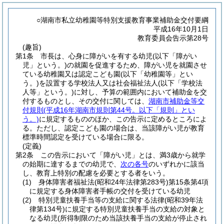
○湖南市私立幼稚園等特別支援教育事業補助金交付要綱
平成16年10月1日
教育委員会告示第28号
(趣旨)
第1条
市長は、心身に障がいを有する幼児
(以下「障がい
児」という。)
の就園を促進するため、障がい児を就園させ
ている幼稚園又は認定こども園
(以下「幼稚園等」とい
う。)
を設置する学校法人又は社会福祉法人
(以下「学校法
人等」という。)
に対し、予算の範囲内において補助金を交
付するものとし、その交付に関しては、
湖南市補助金等交
付規則
(平成16年湖南市規則第44号。以下「規則」とい
う。)
に規定するもののほか、この告示に定めるところによ
る。
ただし、認定こども園の場合は、当該障がい児が教育
標準時間認定を受けている場合に限る。
(定義)
第2条
この告示において「障がい児」とは、満3歳から就学
の始期に達するまでの幼児で、
次の各号
のいずれかに該当
し、教育上特別の配慮を必要とする者をいう。
(1)
身体障害者福祉法
(昭和24年法律第283号)
第15条第4項
に規定する身体障害者手帳の交付を受けている幼児
(2)
特別児童扶養手当等の支給に関する法律
(昭和39年法
律第134号)
に規定する特別児童扶養手当の支給の対象と
なる幼児
(所得制限のため当該扶養手当の支給が停止され