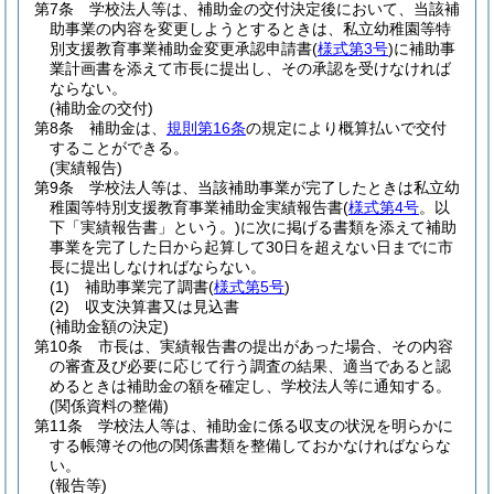
第7条
学校法人等は、補助金の交付決定後において、当該補
助事業の内容を変更しようとするときは、私立幼稚園等特
別支援教育事業補助金変更承認申請書
(
様式第3号
)
に補助事
業計画書を添えて市長に提出し、その承認を受けなければ
ならない。
(補助金の交付)
第8条
補助金は、
規則第16条
の規定により概算払いで交付
することができる。
(実績報告)
第9条
学校法人等は、当該補助事業が完了したときは私立幼
稚園等特別支援教育事業補助金実績報告書
(
様式第4号
。以
下「実績報告書」という。)
に次に掲げる書類を添えて補助
事業を完了した日から起算して30日を超えない日までに市
長に提出しなければならない。
(1)
補助事業完了調書
(
様式第5号
)
(2)
収支決算書又は見込書
(補助金額の決定)
第10条
市長は、実績報告書の提出があった場合、その内容
の審査及び必要に応じて行う調査の結果、適当であると認
めるときは補助金の額を確定し、学校法人等に通知する。
(関係資料の整備)
第11条
学校法人等は、補助金に係る収支の状況を明らかに
する帳簿その他の関係書類を整備しておかなければならな
い。
(報告等)