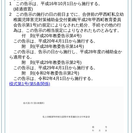
1
この告示は、平成16年10月1日から施行する。
(経過措置)
2
この告示の施行の日の前日までに、合併前の甲西町私立幼
稚園児障害児対策補助金交付要綱
(平成2年甲西町教育委員
会告示第1号)
の規定によりなされた処分、手続その他の行
為は、この告示の相当規定によりなされたものとみなす。
付
則
(平成20年
教委告示第4号)
この告示は、平成20年4月1日から施行する。
附
則
(平成28年
教委告示第14号)
この告示は、告示の日から施行し、平成28年度の補助金か
ら適用する。
附
則
(平成29年
教委告示第2号)
この告示は、平成29年4月1日から施行する。
附
則
(令和2年
教委告示第2号)
この告示は、令和2年4月1日から施行する。
様式第1号
(第5条関係)