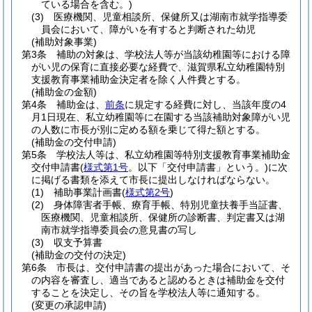
ている場合を含む。)
(3)
医療機関、児童相談所、保健所又は湖南市就学指導委
員会において、障がいを有すると判断された幼児
(補助対象事業)
第3条
補助の対象は、学校法人等が当該幼稚園等における障
がい児の保育に直接必要な経費で、滋賀県私立幼稚園特別
支援教育事業補助金決定者を除く人件費とする。
(補助金の金額)
第4条
補助金は、
前条
に規定する経費に対し、当該年度の4
月1日現在、私立幼稚園等に在園する当該補助対象障がい児
の人数に市長が別に定める額を乗じて得た額とする。
(補助金の交付申請)
第5条
学校法人等は、私立幼稚園等特別支援教育事業補助金
交付申請書
(
様式第1号
。以下「交付申請書」という。)
に次
に掲げる書類を添えて市長に提出しなければならない。
(1)
補助事業計画書
(
様式第2号
)
(2)
身体障害者手帳、療育手帳、特別児童扶養手当証書、
医療機関、児童相談所、保健所の診断書、判定書又は湖
南市就学指導委員会の意見書の写し
(3)
収支予算書
(補助金の交付の決定)
第6条
市長は、交付申請書の提出があった場合において、そ
の内容を審査し、適当であると認めるときは補助金を交付
することを決定し、その旨を学校法人等に通知する。
(変更の承認申請)