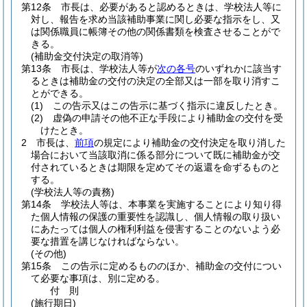
第12条
市長は、必要があると認めるときは、学校法人等に
対し、報告を求め当該補助事業に関し必要な指示をし、又
は関係職員に帳簿その他の関係書類を検査させることがで
きる。
(補助金交付決定の取消等)
第13条
市長は、学校法人等が
次の各号
のいずれかに該当す
るときは補助金の交付の決定の全部又は一部を取り消すこ
とができる。
(1)
この告示又はこの告示に基づく指示に違反したとき。
(2)
虚偽の申請その他不正な手段により補助金の交付を受
けたとき。
2
市長は、
前項
の規定により補助金の交付決定を取り消した
場合において当該取消に係る部分について既に補助金が交
付されているときは期限を定めてその返還を命ずるものと
する。
(学校法人等の責務)
第14条
学校法人等は、本事業を実施することにより知り得
た個人情報の保護の重要性を認識し、個人情報の取り扱い
にあたっては個人の権利利益を侵害することのないよう必
要な措置を講じなければならない。
(その他)
第15条
この告示に定めるもののほか、補助金の交付につい
て必要な事項は、別に定める。
付
則
(施行期日)