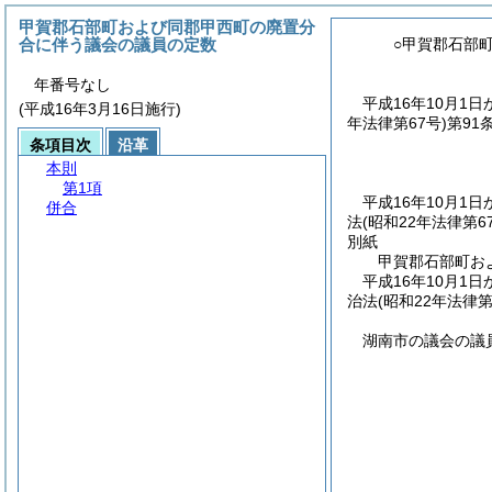
甲賀郡石部町および同郡甲西町の廃置分
合に伴う議会の議員の定数
○甲賀郡石部
年番号なし
平成16年10月
(平成16年3月16日施行)
年法律第67号)
第91
条項目次
沿革
本則
第1項
平成16年10月
併合
法
(昭和22年法律第6
別紙
甲賀郡石部町お
平成16年10月
治法(昭和22年法律
湖南市の議会の議