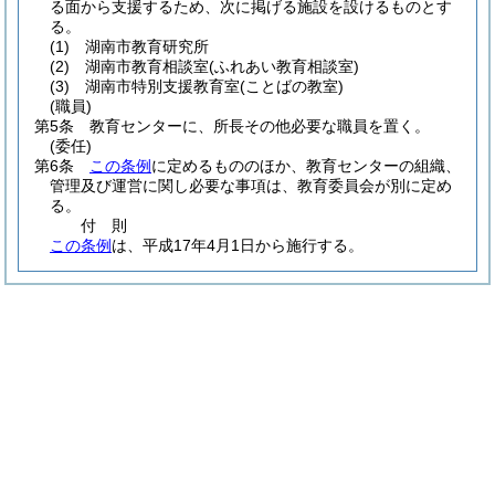
る面から支援するため、次に掲げる施設を設けるものとす
る。
(1)
湖南市教育研究所
(2)
湖南市教育相談室
(ふれあい教育相談室)
(3)
湖南市特別支援教育室
(ことばの教室)
(職員)
第5条
教育センターに、所長その他必要な職員を置く。
(委任)
第6条
この条例
に定めるもののほか、教育センターの組織、
管理及び運営に関し必要な事項は、教育委員会が別に定め
る。
付
則
この条例
は、平成17年4月1日から施行する。