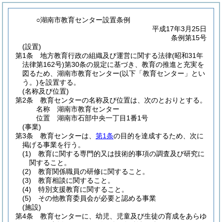
○湖南市教育センター設置条例
平成17年3月25日
条例第15号
(設置)
第1条
地方教育行政の組織及び運営に関する法律
(昭和31年
法律第162号)
第30条の規定に基づき、教育の推進と充実を
図るため、湖南市教育センター
(以下「教育センター」とい
う。)
を設置する。
(名称及び位置)
第2条
教育センターの名称及び位置は、次のとおりとする。
名称 湖南市教育センター
位置 湖南市石部中央一丁目1番1号
(事業)
第3条
教育センターは、
第1条
の目的を達成するため、次に
掲げる事業を行う。
(1)
教育に関する専門的又は技術的事項の調査及び研究に
関すること。
(2)
教育関係職員の研修に関すること。
(3)
教育相談に関すること。
(4)
特別支援教育に関すること。
(5)
その他教育委員会が必要と認める事業
(施設)
第4条
教育センターに、幼児、児童及び生徒の育成をあらゆ