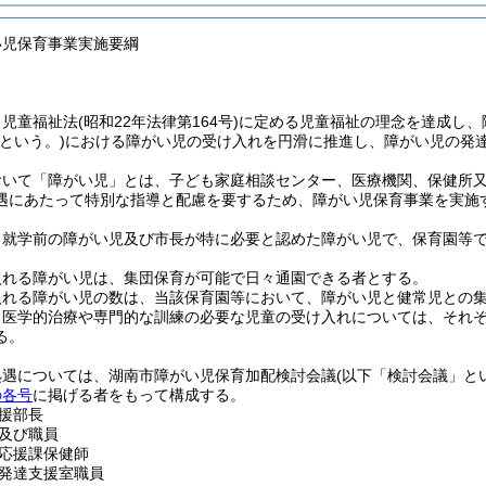
い児保育事業実施要綱
、児童福祉法
(昭和22年法律第164号)
に定める児童福祉の理念を達成し、
という。)
における障がい児の受け入れを円滑に推進し、障がい児の発
おいて「障がい児」とは、子ども家庭相談センター、医療機関、保健所
遇にあたって特別な指導と配慮を要するため、障がい児保育事業を実施
る就学前の障がい児及び市長が特に必要と認めた障がい児で、保育園等
入れる障がい児は、集団保育が可能で日々通園できる者とする。
入れる障がい児の数は、当該保育園等において、障がい児と健常児との
、医学的治療や専門的な訓練の必要な児童の受け入れについては、それ
る。
処遇については、湖南市障がい児保育加配検討会議
(以下「検討会議」と
の各号
に掲げる者をもって構成する。
援部長
及び職員
応援課保健師
発達支援室職員