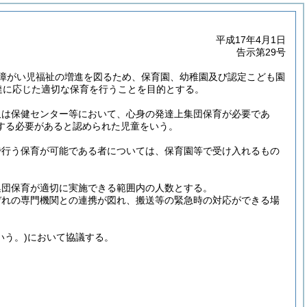
平成17年4月1日
告示第29号
障がい児福祉の増進を図るため、保育園、幼稚園及び認定こども園
達に応じた適切な保育を行うことを目的とする。
又は保健センター等において、心身の発達上集団保育が必要であ
する必要があると認められた児童をいう。
で行う保育が可能である者については、保育園等で受け入れるもの
集団保育が適切に実施できる範囲内の人数とする。
ぞれの専門機関との連携が図れ、搬送等の緊急時の対応ができる場
いう。)
において協議する。