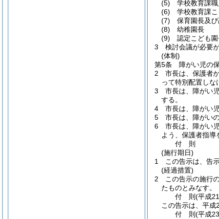
(5)
学校教育課職
(6)
学校教育課こ
(7)
保育園長及び
(8)
幼稚園長
(9)
認定こども園
3
検討会議が必要
(体制)
第5条
障がい児の
2
市長は、保護者
って特別配置しな
3
市長は、障がい
する。
4
市長は、障がい
5
市長は、障がい
6
市長は、障がい
よう、保護者指導
付
則
(施行期日)
1
この告示は、告示
(経過措置)
2
この告示の施行
たものとみなす。
付
則
(平成2
この告示は、平成2
付
則
(平成2