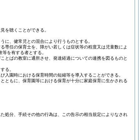
意見を聴くことができる。
ように、健常児との混合により行うものとする。
する専任の保育士を、障がい若しくは症状等の程度又は児童数によ
験等を有する者とする。
びことばの教室に通所させ、発達経過についての連携を図るものと
とする。
及び入園時における保育時間の短縮等を導入することができる。
るとともに、保育園等における保育が十分に家庭保育に生かされる
れた処分、手続その他の行為は、この告示の相当規定によりなされ