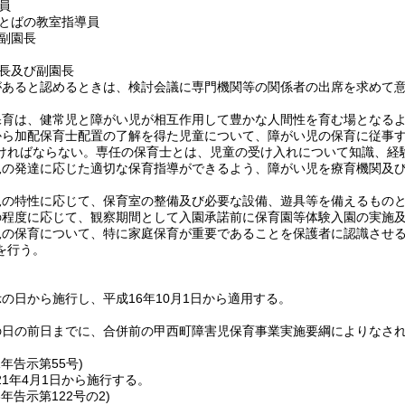
員
とばの教室指導員
副園長
長及び副園長
があると認めるときは、検討会議に専門機関等の関係者の出席を求めて
保育は、健常児と障がい児が相互作用して豊かな人間性を育む場となる
から加配保育士配置の了解を得た児童について、障がい児の保育に従事
ければならない。専任の保育士とは、児童の受け入れについて知識、経
児の発達に応じた適切な保育指導ができるよう、障がい児を療育機関及
児の特性に応じて、保育室の整備及び必要な設備、遊具等を備えるもの
の程度に応じて、観察期間として入園承諾前に保育園等体験入園の実施
児の保育について、特に家庭保育が重要であることを保護者に認識させ
を行う。
の日から施行し、平成16年10月1日から適用する。
の日の前日までに、合併前の甲西町障害児保育事業実施要綱によりなさ
1年
告示第55号)
1年4月1日から施行する。
3年
告示第122号の2)