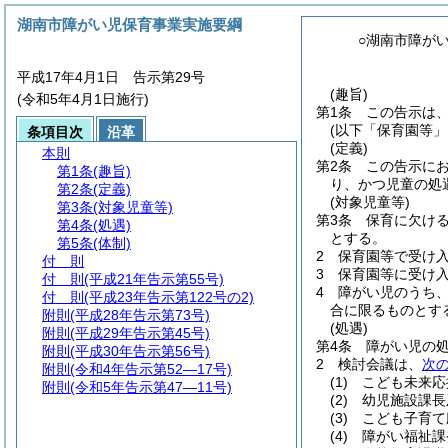
湖南市障がい児保育事業実施要綱
○湖南市障が
平成17年4月1日 告示第29号
(趣旨)
(令和5年4月1日施行)
第1条
この告示は
(以下「保育園等」
条項目次
沿革
(定義)
本則
第2条
この告示に
第1条
(趣旨)
り、かつ児童の処
第2条
(定義)
(対象児童等)
第3条
(対象児童等)
第3条
保育に欠け
第4条
(処遇)
とする。
第5条
(体制)
2
保育園等で受け
付 則
3
保育園等に受け
付 則
(平成21年告示第55号)
4
障がい児のうち
付 則
(平成23年告示第122号の2)
合に限るものとす
附則
(平成28年告示第73号)
(処遇)
附則
(平成29年告示第45号)
第4条
障がい児の
附則
(平成30年告示第56号)
2
検討会議は、
次
附則
(令和4年告示第52―17号)
(1)
こども未来応
附則
(令和5年告示第47―11号)
(2)
幼児施設課長
(3)
こども子育て
(4)
障がい福祉課