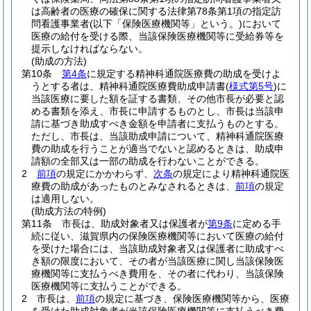
は高齢者の医療の確保に関する法律第78条第1項の指定訪
問看護事業者
(以下「保険医療機関等」という。)
において
医療の給付を受ける際、当該保険医療機関等に受給券等を
提示しなければならない。
(助成の方法)
第10条
第4条
に規定する精神科通院医療費の助成を受けよ
うとする者は、精神科通院医療費助成申請書
(
様式第5号
)
に
当該医療に要した額を証する書類、その他市長が必要と認
める書類を添え、市長に申請するものとし、市長は当該申
請に基づき助成すべき金額を申請者に支払うものとする。
ただし、市長は、当該助成申請について、精神科通院医療
費の助成を行うことが適当でないと認めるときは、助成申
請額の全部又は一部の助成を行わないことができる。
2
前項
の規定にかかわらず、
次条
の規定により精神科通院医
療費の助成があったものとみなされるときは、
前項
の規定
は適用しない。
(助成方法の特例)
第11条
市長は、助成対象者又は保護者が
第9条
に定める手
続に従い、滋賀県内の保険医療機関等において医療の給付
を受けた場合には、当該助成対象者又は保護者に助成すべ
き額の限度において、その者が当該医療に関し当該保険医
療機関等に支払うべき費用を、その者に代わり、当該保険
医療機関等に支払うことができる。
2
市長は、
前項
の規定に基づき、保険医療機関等から、医療