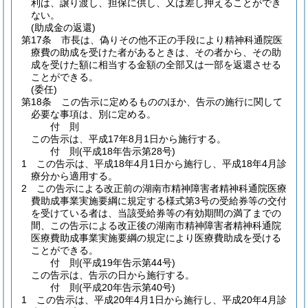
利は、譲り渡し、担保に供し、又は差し押えることができ
ない。
(助成金の返還)
第17条
市長は、偽りその他不正の手段により精神科通院医
療費の助成を受けた者があるときは、その者から、その助
成を受けた額に相当する金額の全部又は一部を返還させる
ことができる。
(委任)
第18条
この告示に定めるもののほか、告示の施行に関して
必要な事項は、別に定める。
付
則
この告示は、平成17年8月1日から施行する。
付
則
(平成18年
告示第28号)
1
この告示は、平成18年4月1日から施行し、平成18年4月診
療分から適用する。
2
この告示による改正前の湖南市精神障害者精神科通院医療
費助成事業実施要綱に規定する様式第3号の受給券等の交付
を受けている者は、当該受給券等の有効期間の満了までの
間、この告示による改正後の湖南市精神障害者精神科通院
医療費助成事業実施要綱の規定により医療費助成を受ける
ことができる。
付
則
(平成19年
告示第44号)
この告示は、告示の日から施行する。
付
則
(平成20年
告示第40号)
1
この告示は、平成20年4月1日から施行し、平成20年4月診