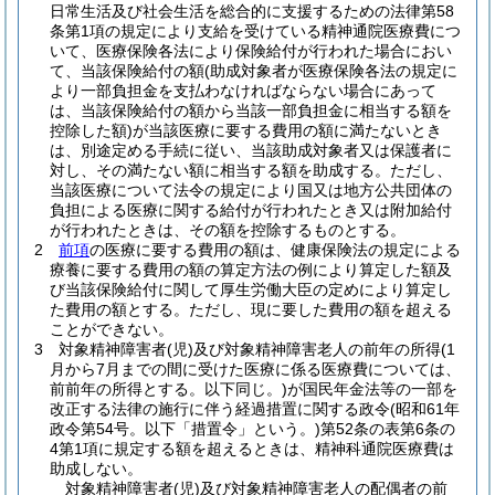
日常生活及び社会生活を総合的に支援するための法律第58
条第1項の規定により支給を受けている精神通院医療費につ
いて、医療保険各法により保険給付が行われた場合におい
て、当該保険給付の額
(助成対象者が医療保険各法の規定に
より一部負担金を支払わなければならない場合にあって
は、当該保険給付の額から当該一部負担金に相当する額を
控除した額)
が当該医療に要する費用の額に満たないとき
は、別途定める手続に従い、当該助成対象者又は保護者に
対し、その満たない額に相当する額を助成する。
ただし、
当該医療について法令の規定により国又は地方公共団体の
負担による医療に関する給付が行われたとき又は附加給付
が行われたときは、その額を控除するものとする。
2
前項
の医療に要する費用の額は、健康保険法の規定による
療養に要する費用の額の算定方法の例により算定した額及
び当該保険給付に関して厚生労働大臣の定めにより算定し
た費用の額とする。
ただし、現に要した費用の額を超える
ことができない。
3
対象精神障害者
(児)
及び対象精神障害老人の前年の所得
(1
月から7月までの間に受けた医療に係る医療費については、
前前年の所得とする。以下同じ。)
が国民年金法等の一部を
改正する法律の施行に伴う経過措置に関する政令
(昭和61年
政令第54号。以下「措置令」という。)
第52条の表第6条の
4第1項に規定する額を超えるときは、精神科通院医療費は
助成しない。
対象精神障害者
(児)
及び対象精神障害老人の配偶者の前