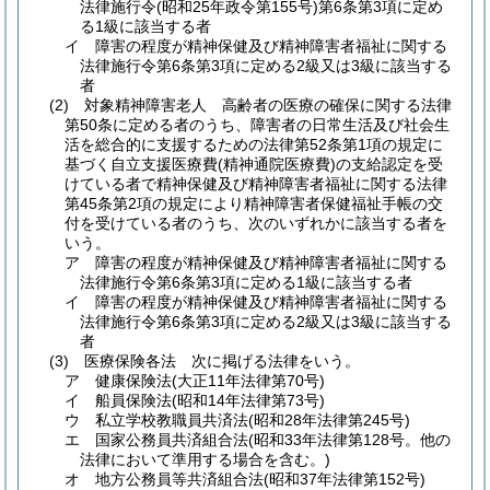
法律施行令
(昭和25年政令第155号)
第6条第3項に定め
る1級に該当する者
イ
障害の程度が精神保健及び精神障害者福祉に関する
法律施行令第6条第3項に定める2級又は3級に該当する
者
(2)
対象精神障害老人 高齢者の医療の確保に関する法律
第50条に定める者のうち、障害者の日常生活及び社会生
活を総合的に支援するための法律第52条第1項の規定に
基づく自立支援医療費
(精神通院医療費)
の支給認定を受
けている者で精神保健及び精神障害者福祉に関する法律
第45条第2項の規定により精神障害者保健福祉手帳の交
付を受けている者のうち、次のいずれかに該当する者を
いう。
ア
障害の程度が精神保健及び精神障害者福祉に関する
法律施行令第6条第3項に定める1級に該当する者
イ
障害の程度が精神保健及び精神障害者福祉に関する
法律施行令第6条第3項に定める2級又は3級に該当する
者
(3)
医療保険各法 次に掲げる法律をいう。
ア
健康保険法
(大正11年法律第70号)
イ
船員保険法
(昭和14年法律第73号)
ウ
私立学校教職員共済法
(昭和28年法律第245号)
エ
国家公務員共済組合法
(昭和33年法律第128号。他の
法律において準用する場合を含む。)
オ
地方公務員等共済組合法
(昭和37年法律第152号)