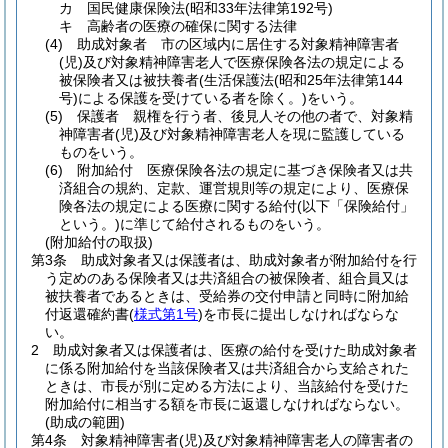
カ
国民健康保険法
(昭和33年法律第192号)
キ
高齢者の医療の確保に関する法律
(4)
助成対象者 市の区域内に居住する対象精神障害者
(児)
及び対象精神障害老人で医療保険各法の規定による
被保険者又は被扶養者
(生活保護法
(昭和25年法律第144
号)
による保護を受けている者を除く。)
をいう。
(5)
保護者 親権を行う者、後見人その他の者で、対象精
神障害者
(児)
及び対象精神障害老人を現に監護している
ものをいう。
(6)
附加給付 医療保険各法の規定に基づき保険者又は共
済組合の規約、定款、運営規則等の規定により、医療保
険各法の規定による医療に関する給付
(以下「保険給付」
という。)
に準じて給付されるものをいう。
(附加給付の取扱)
第3条
助成対象者又は保護者は、助成対象者が附加給付を行
う定めのある保険者又は共済組合の被保険者、組合員又は
被扶養者であるときは、受給券の交付申請と同時に附加給
付返還確約書
(
様式第1号
)
を市長に提出しなければならな
い。
2
助成対象者又は保護者は、医療の給付を受けた助成対象者
に係る附加給付を当該保険者又は共済組合から支給された
ときは、市長が別に定める方法により、当該給付を受けた
附加給付に相当する額を市長に返還しなければならない。
(助成の範囲)
第4条
対象精神障害者
(児)
及び対象精神障害老人の障害者の