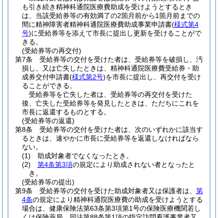
も引き続き精神科通院医療費助成を受けようとするとき
は、当該受給券等の有効満了の2箇月前から1箇月前までの
間に精神障害者精神科通院医療費助成事業申請書
(
様式第4
号
)
に受給券等を添えて市長に提出し更新を受けることがで
きる。
(受給券等の再交付)
第7条
受給券等の交付を受けた者は、受給券等を破損し、汚
損し、又は亡失したときは、精神科通院医療費受給券・助
成券交付申請書
(
様式第2号
)
を市長に提出し、再交付を受け
ることができる。
受給券等を亡失した者は、受給券等の再交付を受けた
後、亡失した受給券等を発見したときは、ただちにこれを
市長に返還するものとする。
(受給券等の返還)
第8条
受給券等の交付を受けた者は、次のいずれかに該当す
るときは、速やかに市長に受給券等を返還しなければなら
ない。
(1)
助成対象者でなくなったとき。
(2)
第4条第3項
の規定により助成されない者となったと
き。
(受給券等の提出)
第9条
受給券等の交付を受けた助成対象者又は保護者は、
第
4条
の規定により精神科通院医療費の助成を受けようとする
場合は、健康保険法第63条第3項第1号の保険医療機関若し
くは保険薬局、同法第88条第1項の指定訪問看護事業者又