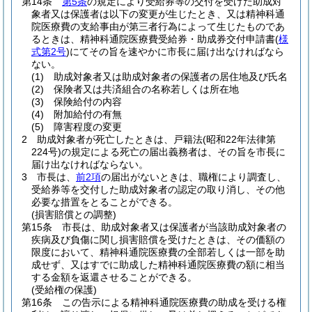
第14条
第5条
の規定により受給券等の交付を受けた助成対
象者又は保護者は以下の変更が生じたとき、又は精神科通
院医療費の支給事由が第三者行為によって生じたものであ
るときは、精神科通院医療費受給券・助成券交付申請書
(
様
式第2号
)
にてその旨を速やかに市長に届け出なければなら
ない。
(1)
助成対象者又は助成対象者の保護者の居住地及び氏名
(2)
保険者又は共済組合の名称若しくは所在地
(3)
保険給付の内容
(4)
附加給付の有無
(5)
障害程度の変更
2
助成対象者が死亡したときは、戸籍法
(昭和22年法律第
224号)
の規定による死亡の届出義務者は、その旨を市長に
届け出なければならない。
3
市長は、
前2項
の届出がないときは、職権により調査し、
受給券等を交付した助成対象者の認定の取り消し、その他
必要な措置をとることができる。
(損害賠償との調整)
第15条
市長は、助成対象者又は保護者が当該助成対象者の
疾病及び負傷に関し損害賠償を受けたときは、その価額の
限度において、精神科通院医療費の全部若しくは一部を助
成せず、又はすでに助成した精神科通院医療費の額に相当
する金額を返還させることができる。
(受給権の保護)
第16条
この告示による精神科通院医療費の助成を受ける権