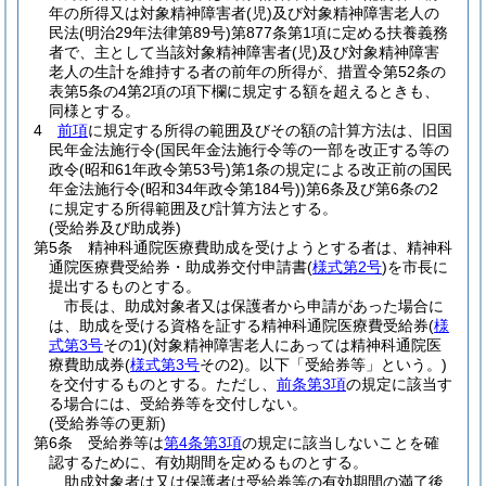
年の所得又は対象精神障害者
(児)
及び対象精神障害老人の
民法
(明治29年法律第89号)
第877条第1項に定める扶養義務
者で、主として当該対象精神障害者
(児)
及び対象精神障害
老人の生計を維持する者の前年の所得が、措置令第52条の
表第5条の4第2項の項下欄に規定する額を超えるときも、
同様とする。
4
前項
に規定する所得の範囲及びその額の計算方法は、旧国
民年金法施行令
(国民年金法施行令等の一部を改正する等の
政令
(昭和61年政令第53号)
第1条の規定による改正前の国民
年金法施行令
(昭和34年政令第184号)
)
第6条及び第6条の2
に規定する所得範囲及び計算方法とする。
(受給券及び助成券)
第5条
精神科通院医療費助成を受けようとする者は、精神科
通院医療費受給券・助成券交付申請書
(
様式第2号
)
を市長に
提出するものとする。
市長は、助成対象者又は保護者から申請があった場合に
は、助成を受ける資格を証する精神科通院医療費受給券
(
様
式第3号
その1)
(対象精神障害老人にあっては精神科通院医
療費助成券
(
様式第3号
その2)
。以下「受給券等」という。)
を交付するものとする。ただし、
前条第3項
の規定に該当す
る場合には、受給券等を交付しない。
(受給券等の更新)
第6条
受給券等は
第4条第3項
の規定に該当しないことを確
認するために、有効期間を定めるものとする。
助成対象者は又は保護者は受給券等の有効期間の満了後