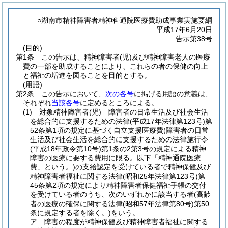
○湖南市精神障害者精神科通院医療費助成事業実施要綱
平成17年6月20日
告示第38号
(目的)
第1条
この告示は、精神障害者
(児)
及び精神障害老人の医療
費の一部を助成することにより、これらの者の保健の向上
と福祉の増進を図ることを目的とする。
(用語)
第2条
この告示において、
次の各号
に掲げる用語の意義は、
それぞれ
当該各号
に定めるところによる。
(1)
対象精神障害者
(児)
障害者の日常生活及び社会生活
を総合的に支援するための法律
(平成17年法律第123号)
第
52条第1項の規定に基づく自立支援医療費
(障害者の日常
生活及び社会生活を総合的に支援するための法律施行令
(平成18年政令第10号)
第1条の2第3号の規定による精神
障害の医療に要する費用に限る。以下「精神通院医療
費」という。)
の支給認定を受けている者で精神保健及び
精神障害者福祉に関する法律
(昭和25年法律第123号)
第
45条第2項の規定により精神障害者保健福祉手帳の交付
を受けている者のうち、次のいずれかに該当する者
(高齢
者の医療の確保に関する法律
(昭和57年法律第80号)
第50
条に規定する者を除く。)
をいう。
ア
障害の程度が精神保健及び精神障害者福祉に関する