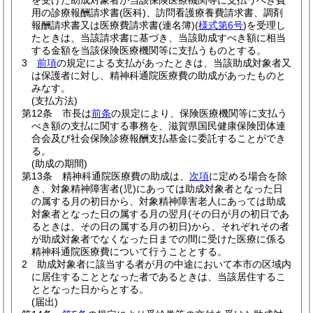
を受けた助成対象者が当該保険医療機関等に支払うべき費
用の診療報酬請求書
(医科)
、訪問看護療養費請求書、調剤
報酬請求書又は医療費請求書
(連名簿)
(
様式第6号
)
を受理し
たときは、当該請求書に基づき、当該助成すべき額に相当
する金額を当該保険医療機関等に支払うものとする。
3
前項
の規定による支払があったときは、当該助成対象者又
は保護者に対し、精神科通院医療費の助成があったものと
みなす。
(支払方法)
第12条
市長は
前条
の規定により、保険医療機関等に支払う
べき額の支払に関する事務を、滋賀県国民健康保険団体連
合会及び社会保険診療報酬支払基金に委託することができ
る。
(助成の期間)
第13条
精神科通院医療費の助成は、
次項
に定める場合を除
き、対象精神障害者
(児)
にあっては助成対象者となった日
の属する月の初日から、対象精神障害老人にあっては助成
対象者となった日の属する月の翌月
(その日が月の初日であ
るときは、その日の属する月の初日)
から、それぞれその者
が助成対象者でなくなった日までの間に受けた医療に係る
精神科通院医療費について行うこととする。
2
助成対象者に該当する者が月の中途において本市の区域内
に居住することとなった者であるときは、当該居住するこ
ととなった日からとする。
(届出)