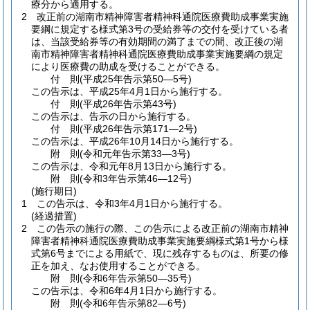
療分から適用する。
2
改正前の湖南市精神障害者精神科通院医療費助成事業実施
要綱に規定する様式第3号の受給券等の交付を受けている者
は、当該受給券等の有効期間の満了までの間、改正後の湖
南市精神障害者精神科通院医療費助成事業実施要綱の規定
により医療費の助成を受けることができる。
付
則
(平成25年
告示第50―5号)
この告示は、平成25年4月1日から施行する。
付
則
(平成26年
告示第43号)
この告示は、告示の日から施行する。
付
則
(平成26年
告示第171―2号)
この告示は、平成26年10月14日から施行する。
附
則
(令和元年
告示第33―3号)
この告示は、令和元年8月13日から施行する。
附
則
(令和3年
告示第46―12号)
(施行期日)
1
この告示は、令和3年4月1日から施行する。
(経過措置)
2
この告示の施行の際、この告示による改正前の湖南市精神
障害者精神科通院医療費助成事業実施要綱様式第1号から様
式第6号までによる用紙で、現に残存するものは、所要の修
正を加え、なお使用することができる。
附
則
(令和6年
告示第50―35号)
この告示は、令和6年4月1日から施行する。
附
則
(令和6年
告示第82―6号)