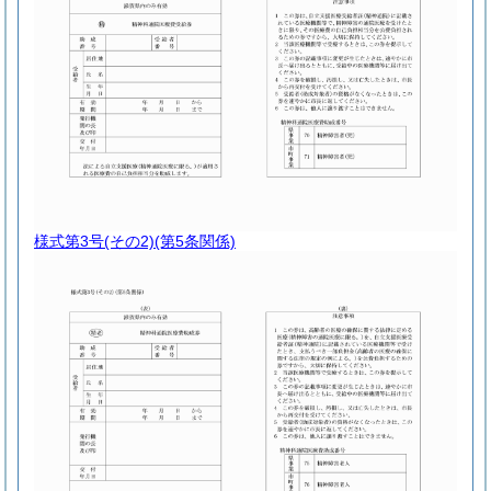
様式第3号
(その2)(第5条関係)