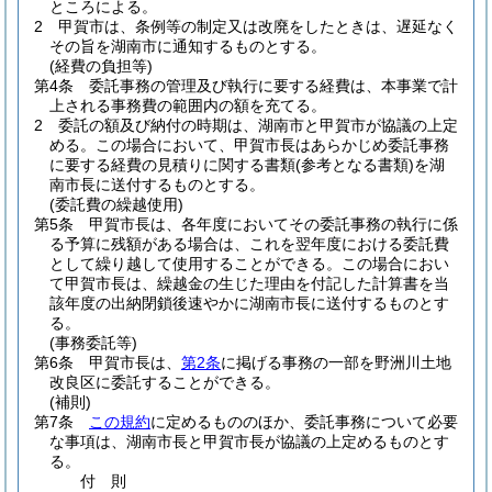
ところによる。
2
甲賀市は、条例等の制定又は改廃をしたときは、遅延なく
その旨を湖南市に通知するものとする。
(経費の負担等)
第4条
委託事務の管理及び執行に要する経費は、本事業で計
上される事務費の範囲内の額を充てる。
2
委託の額及び納付の時期は、湖南市と甲賀市が協議の上定
める。
この場合において、甲賀市長はあらかじめ委託事務
に要する経費の見積りに関する書類
(参考となる書類)
を湖
南市長に送付するものとする。
(委託費の繰越使用)
第5条
甲賀市長は、各年度においてその委託事務の執行に係
る予算に残額がある場合は、これを翌年度における委託費
として繰り越して使用することができる。
この場合におい
て甲賀市長は、繰越金の生じた理由を付記した計算書を当
該年度の出納閉鎖後速やかに湖南市長に送付するものとす
る。
(事務委託等)
第6条
甲賀市長は、
第2条
に掲げる事務の一部を野洲川土地
改良区に委託することができる。
(補則)
第7条
この規約
に定めるもののほか、委託事務について必要
な事項は、湖南市長と甲賀市長が協議の上定めるものとす
る。
付
則