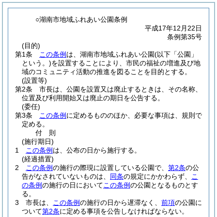
○湖南市地域ふれあい公園条例
平成17年12月22日
条例第35号
(目的)
第1条
この条例
は、湖南市地域ふれあい公園
(以下「公園」
という。)
を設置することにより、市民の福祉の増進及び地
域のコミュニティ活動の推進を図ることを目的とする。
(設置等)
第2条
市長は、公園を設置又は廃止するときは、その名称、
位置及び利用開始又は廃止の期日を公告する。
(委任)
第3条
この条例
に定めるもののほか、必要な事項は、規則で
定める。
付
則
(施行期日)
1
この条例
は、公布の日から施行する。
(経過措置)
2
この条例
の施行の際現に設置している公園で、
第2条
の公
告がなされていないものは、
同条
の規定にかかわらず、
こ
の条例
の施行の日において
この条例
の公園となるものとす
る。
3
市長は、
この条例
の施行の日から遅滞なく、
前項
の公園に
ついて
第2条
に定める事項を公告しなければならない。