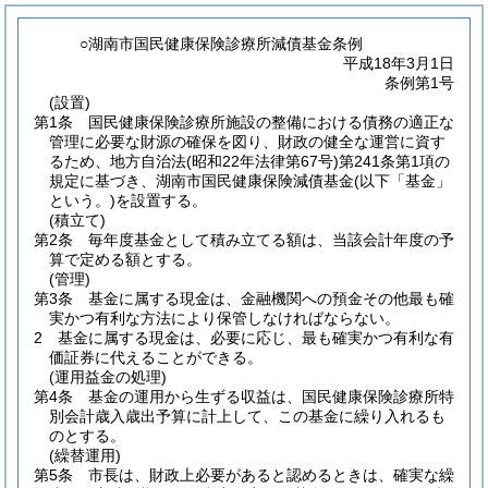
○湖南市国民健康保険診療所減債基金条例
平成18年3月1日
条例第1号
(設置)
第1条
国民健康保険診療所施設の整備における債務の適正な
管理に必要な財源の確保を図り、財政の健全な運営に資す
るため、地方自治法
(昭和22年法律第67号)
第241条第1項の
規定に基づき、湖南市国民健康保険減債基金
(以下「基金」
という。)
を設置する。
(積立て)
第2条
毎年度基金として積み立てる額は、当該会計年度の予
算で定める額とする。
(管理)
第3条
基金に属する現金は、金融機関への預金その他最も確
実かつ有利な方法により保管しなければならない。
2
基金に属する現金は、必要に応じ、最も確実かつ有利な有
価証券に代えることができる。
(運用益金の処理)
第4条
基金の運用から生ずる収益は、国民健康保険診療所特
別会計歳入歳出予算に計上して、この基金に繰り入れるも
のとする。
(繰替運用)
第5条
市長は、財政上必要があると認めるときは、確実な繰