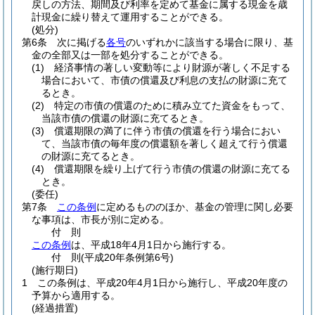
戻しの方法、期間及び利率を定めて基金に属する現金を歳
計現金に繰り替えて運用することができる。
(処分)
第6条
次に掲げる
各号
のいずれかに該当する場合に限り、基
金の全部又は一部を処分することができる。
(1)
経済事情の著しい変動等により財源が著しく不足する
場合において、市債の償還及び利息の支払の財源に充て
るとき。
(2)
特定の市債の償還のために積み立てた資金をもって、
当該市債の償還の財源に充てるとき。
(3)
償還期限の満了に伴う市債の償還を行う場合におい
て、当該市債の毎年度の償還額を著しく超えて行う償還
の財源に充てるとき。
(4)
償還期限を繰り上げて行う市債の償還の財源に充てる
とき。
(委任)
第7条
この条例
に定めるもののほか、基金の管理に関し必要
な事項は、市長が別に定める。
付
則
この条例
は、平成18年4月1日から施行する。
付
則
(平成20年
条例第6号)
(施行期日)
1
この条例は、平成20年4月1日から施行し、平成20年度の
予算から適用する。
(経過措置)