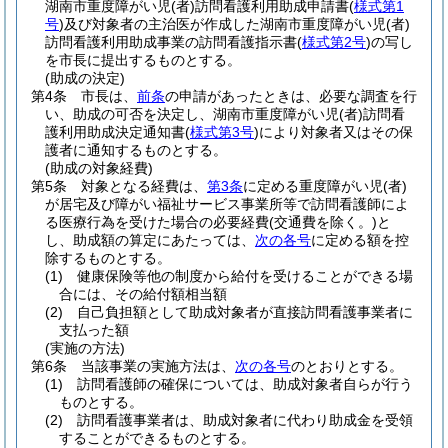
湖南市重度障がい児
(者)
訪問看護利用助成申請書
(
様式第1
号
)
及び対象者の主治医が作成した湖南市重度障がい児
(者)
訪問看護利用助成事業の訪問看護指示書
(
様式第2号
)
の写し
を市長に提出するものとする。
(助成の決定)
第4条
市長は、
前条
の申請があったときは、必要な調査を行
い、助成の可否を決定し、湖南市重度障がい児
(者)
訪問看
護利用助成決定通知書
(
様式第3号
)
により対象者又はその保
護者に通知するものとする。
(助成の対象経費)
第5条
対象となる経費は、
第3条
に定める重度障がい児
(者)
が居宅及び障がい福祉サービス事業所等で訪問看護師によ
る医療行為を受けた場合の必要経費
(交通費を除く。)
と
し、助成額の算定にあたっては、
次の各号
に定める額を控
除するものとする。
(1)
健康保険等他の制度から給付を受けることができる場
合には、その給付額相当額
(2)
自己負担額として助成対象者が直接訪問看護事業者に
支払った額
(実施の方法)
第6条
当該事業の実施方法は、
次の各号
のとおりとする。
(1)
訪問看護師の確保については、助成対象者自らが行う
ものとする。
(2)
訪問看護事業者は、助成対象者に代わり助成金を受領
することができるものとする。