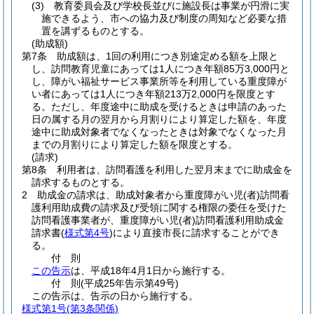
(3)
教育委員会及び学校長並びに施設長は事業が円滑に実
施できるよう、市への協力及び制度の周知など必要な措
置を講ずるものとする。
(助成額)
第7条
助成額は、1回の利用につき別途定める額を上限と
し、訪問教育児童にあっては1人につき年額85万3,000円と
し、障がい福祉サービス事業所等を利用している重度障が
い者にあっては1人につき年額213万2,000円を限度とす
る。
ただし、年度途中に助成を受けるときは申請のあった
日の属する月の翌月から月割りにより算定した額を、年度
途中に助成対象者でなくなったときは対象でなくなった月
までの月割りにより算定した額を限度とする。
(請求)
第8条
利用者は、訪問看護を利用した翌月末までに助成金を
請求するものとする。
2
助成金の請求は、助成対象者から重度障がい児
(者)
訪問看
護利用助成費の請求及び受領に関する権限の委任を受けた
訪問看護事業者が、重度障がい児
(者)
訪問看護利用助成金
請求書
(
様式第4号
)
により直接市長に請求することができ
る。
付
則
この告示
は、平成18年4月1日から施行する。
付
則
(平成25年
告示第49号)
この告示は、告示の日から施行する。
様式第1号
(第3条関係)