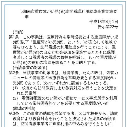
○湖南市重度障がい児(者)訪問看護利用助成事業実施要
綱
平成18年4月1日
告示第22号
(目的)
第1条
この事業は、医療行為を常時必要とする重度障がい児
(者)
(以下「重度障がい児
(者)
」という。)
が安心して地域で
暮らせるよう、訪問看護の利用助成を行うことにより、重
度障がい児
(者)
の自立と社会参加を促進するとともに保護
者若しくは看護者の看護の負担を軽減し、もって重度障が
い児
(者)
の福祉の増進を図ることを目的とする。
(当該事業の対象者)
第2条
当該事業の対象者は、経管栄養、たんの吸引、気管カ
ニューレの管理等の医療行為を常時必要とする重度障がい
児
(者)
であって、次のいずれかに該当するものとする。
(1)
校長から訪問教育により教育対応を行うことを決定さ
れた児童等
(2)
看護師配置のない障がい福祉サービス事業所等を利用
している常時医療的ケアを必要とする重度障がい者
(助成の申請)
第3条
この事業の助成を希望する者、又は学校長から、訪問
教育により教育対応を行うことと決定された児童の保護者
は、訪問看護事業者に直接利用の申込みを行うとともに、