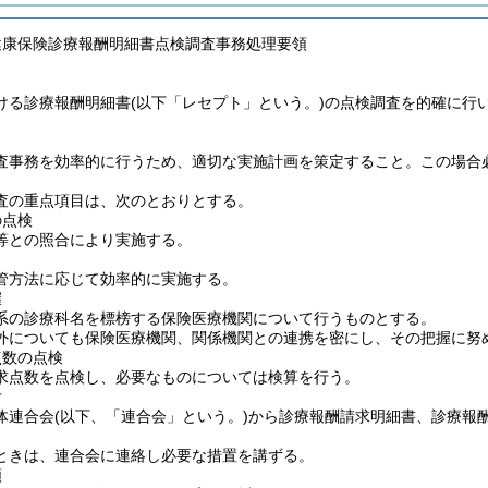
健康保険診療報酬明細書点検調査事務処理要領
ける診療報酬明細書
(以下「レセプト」という。)
の点検調査を的確に行
査事務を効率的に行うため、適切な実施計画を策定すること。この場合
査の重点項目は、次のとおりとする。
の点検
等との照合により実施する。
管方法に応じて効率的に実施する。
握
系の診療科名を標榜する保険医療機関について行うものとする。
外についても保険医療機関、関係機関との連携を密にし、その把握に努
点数の点検
求点数を点検し、必要なものについては検算を行う。
付
体連合会
(以下、「連合会」という。)
から診療報酬請求明細書、診療報
ときは、連合会に連絡し必要な措置を講ずる。
類