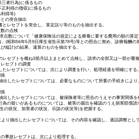
第三者行為)
に係るもの
不正利得の徴収)
に係るもの
当利得等)
書との突合抽出
書とレセプトを突合し、算定誤り等のものを抽出する。
点数の点検
求点数について「健康保険法の規定による療養に要する費用の額の算定
)
」
(昭和56年5月9日厚生省告示第78号)
等との照合に努め、診療報酬の
及び縦計)
の結果、違算のものを抽出する。
のレセプトを概ね3箇月以上まとめて点検し、請求の全部又は一部が重
たレセプトの調査
したレセプトについては、次により調査を行い、処理経過を明確にする
関係
り抽出したレセプトについては、必要なものについて所要の手続きによ
関係
り抽出したレセプトについては、被保険者等に照合のうえその事実関係を
行為の疑いがあるものについては、被害の届出を確認のうえ損害賠償請
発生の状況、加害者の状況、示談の状況等)
を把握する。
5により抽出したレセプトについては、その内容を確認し、過誤調整とし
後の事故レセプトは、次により処理する。