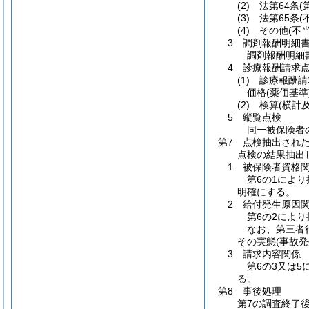
(2)
法第64条
(
(3)
法第65条
(
(4)
その他
(不
3 調剤報酬明細
調剤報酬明細
4 診療報酬請求
(1)
診療報酬請
価格
(薬価基準
(2)
検算
(横計
5 縦覧点検
同一被保険者
第7 点検抽出され
点検の結果抽出
1 被保険者資格
第6の1によ
明確にする。
2 給付発生原因
第6の2によ
なお、第三者
その実態
(事故
3 請求内容関係
第6の3又は
る。
第8 事後処理
第7の調査終了