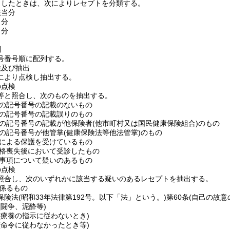
了したときは、次によりレセプトを分類する。
該当分
当分
当分
列
号番号順に配列する。
検及び抽出
により点検し抽出する。
の点検
等と照合し、次のものを抽出する。
の記号番号の記載のないもの
の記号番号の記載誤りのもの
の記号番号の記載が他保険者
(他市町村又は国民健康保険組合)
のもの
の記号番号が他管掌
(健康保険法等他法管掌)
のもの
による保護を受けているもの
格喪失後において受診したもの
事項について疑いのあるもの
の点検
照合し、次のいずれかに該当する疑いのあるレセプトを抽出する。
係るもの
保険法
(昭和33年法律第192号。以下「法」という。)
第60条
(自己の故意
(闘争、泥酔等)
(療養の指示に従わないとき)
(命令に従わなかったとき等)