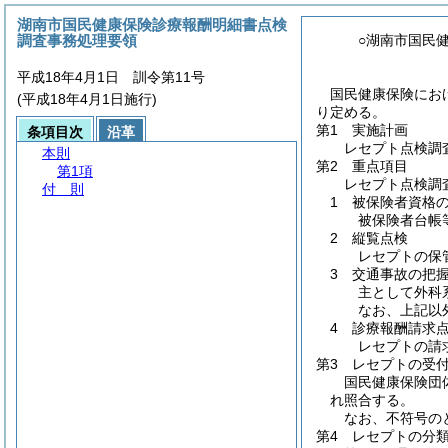
湖南市国民健康保険診療報酬明細書点検
調査事務処理要領
○湖南市国民
平成18年4月1日 訓令第11号
国民健康保険にお
(平成18年4月1日施行)
り定める。
第1 実施計画
条項目次
沿革
レセプト点検調
本則
第2 重点項目
第1項
レセプト点検調
付 則
1 被保険者資格
被保険者台帳
2 縦覧点検
レセプトの保
3 交通事故の把
主として外科
なお、上記以
4 診療報酬請求
レセプトの請
第3 レセプトの受
国民健康保険団
れ照合する。
なお、不符号の
第4 レセプトの分