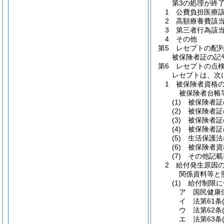
第3の処理が終
1 公費負担医療
2 高額療養費該
3 第三者行為該
4 その他
第5 レセプトの配
被保険者証の記
第6 レセプトの点
レセプトは、次
1 被保険者資格
被保険者台帳
(1)
被保険者証
(2)
被保険者証
(3)
被保険者証
(4)
被保険者証
(5)
生活保護法
(6)
被保険者資
(7)
その他記載
2 給付発生原因
関係資料等と
(1)
給付制限に
ア 国民健康
イ 法第61条
ウ 法第62条
エ 法第63条