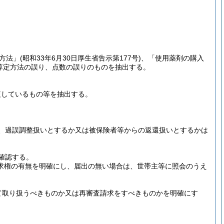
方法」
(昭和33年6月30日厚生省告示第177号)
、「使用薬剤の購入
算定方法の誤り、点数の誤りのものを抽出する。
複しているもの等を抽出する。
。
り、過誤調整扱いとするか又は被保険者等からの返還扱いとするかは
確認する。
求権の有無を明確にし、届出の無い場合は、世帯主等に照会のうえ
て取り扱うべきものか又は再審査請求をすべきものかを明確にす