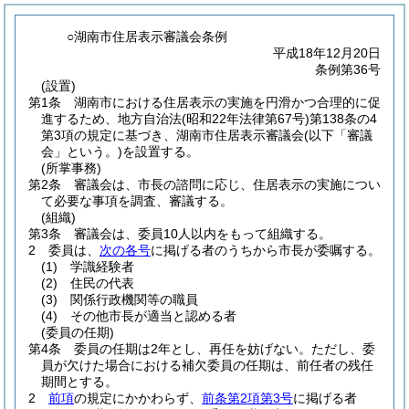
○湖南市住居表示審議会条例
平成18年12月20日
条例第36号
(設置)
第1条
湖南市における住居表示の実施を円滑かつ合理的に促
進するため、地方自治法
(昭和22年法律第67号)
第138条の4
第3項の規定に基づき、湖南市住居表示審議会
(以下「審議
会」という。)
を設置する。
(所掌事務)
第2条
審議会は、市長の諮問に応じ、住居表示の実施につい
て必要な事項を調査、審議する。
(組織)
第3条
審議会は、委員10人以内をもって組織する。
2
委員は、
次の各号
に掲げる者のうちから市長が委嘱する。
(1)
学識経験者
(2)
住民の代表
(3)
関係行政機関等の職員
(4)
その他市長が適当と認める者
(委員の任期)
第4条
委員の任期は2年とし、再任を妨げない。
ただし、委
員が欠けた場合における補欠委員の任期は、前任者の残任
期間とする。
2
前項
の規定にかかわらず、
前条第2項第3号
に掲げる者