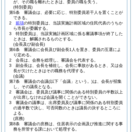
が、その職を離れたときは、委員の職を失う。
(特別委員)
第5条
審議会は、必要に応じ、特別委員若干人を置くことが
できる。
2
前項
の特別委員は、当該実施計画区域の住民代表のうちか
ら市長が委嘱する。
3
特別委員は、当該実施計画区域に係る審議事項が終了した
ときは、解嘱されるものとする。
(会長及び副会長)
第6条
審議会に会長及び副会長1人を置き、委員の互選によ
り定める。
2
会長は、会務を総理し、審議会を代表する。
3
副会長は、会長を補佐し、会長に事故があるとき、又は会
長が欠けたときはその職務を代理する。
(会議)
第7条
審議会の会議
(以下「会議」という。)
は、会長が招集
し、その議長となる。
2
審議会は、委員及び議事に関係のある特別委員の半数以上
が出席しなければ会議を開くことができない。
3
審議会の議事は、出席委員及び議事に関係のある特別委員
の過半数で決し、可否同数のときは議長の決するところに
よる。
(庶務)
第8条
審議会の庶務は、住居表示の企画及び推進に関する事
務を所管する課において処理する。