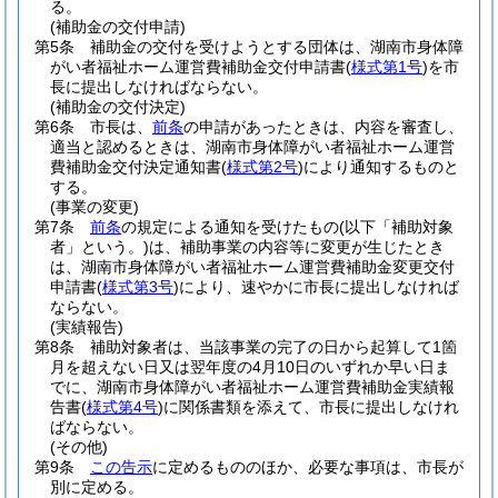
る。
(補助金の交付申請)
第5条
補助金の交付を受けようとする団体は、湖南市身体障
がい者福祉ホーム運営費補助金交付申請書
(
様式第1号
)
を市
長に提出しなければならない。
(補助金の交付決定)
第6条
市長は、
前条
の申請があったときは、内容を審査し、
適当と認めるときは、湖南市身体障がい者福祉ホーム運営
費補助金交付決定通知書
(
様式第2号
)
により通知するものと
する。
(事業の変更)
第7条
前条
の規定による通知を受けたもの
(以下「補助対象
者」という。)
は、補助事業の内容等に変更が生じたとき
は、湖南市身体障がい者福祉ホーム運営費補助金変更交付
申請書
(
様式第3号
)
により、速やかに市長に提出しなければ
ならない。
(実績報告)
第8条
補助対象者は、当該事業の完了の日から起算して1箇
月を超えない日又は翌年度の4月10日のいずれか早い日ま
でに、湖南市身体障がい者福祉ホーム運営費補助金実績報
告書
(
様式第4号
)
に関係書類を添えて、市長に提出しなけれ
ばならない。
(その他)
第9条
この告示
に定めるもののほか、必要な事項は、市長が
別に定める。