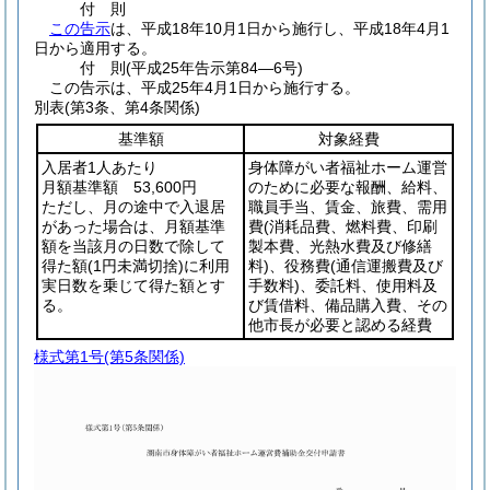
付
則
この告示
は、平成18年10月1日から施行し、平成18年4月1
日から適用する。
付
則
(平成25年
告示第84―6号)
この告示は、平成25年4月1日から施行する。
別表
(第3条、第4条関係)
基準額
対象経費
入居者1人あたり
身体障がい者福祉ホーム運営
月額基準額 53,600円
のために必要な報酬、給料、
ただし、月の途中で入退居
職員手当、賃金、旅費、需用
があった場合は、月額基準
費
(消耗品費、燃料費、印刷
額を当該月の日数で除して
製本費、光熱水費及び修繕
得た額
(1円未満切捨)
に利用
料)
、役務費
(通信運搬費及び
実日数を乗じて得た額とす
手数料)
、委託料、使用料及
る。
び賃借料、備品購入費、その
他市長が必要と認める経費
様式第1号
(第5条関係)