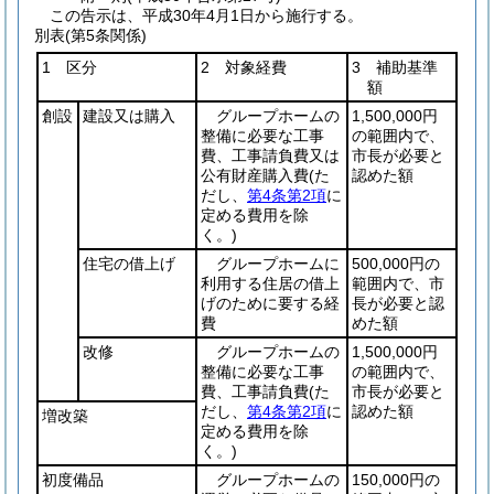
この告示は、平成30年4月1日から施行する。
別表
(第5条関係)
1 区分
2 対象経費
3 補助基準
額
創設
建設又は購入
グループホームの
1,500,000円
整備に必要な工事
の範囲内で、
費、工事請負費又は
市長が必要と
公有財産購入費
(た
認めた額
だし、
第4条第2項
に
定める費用を除
く。)
住宅の借上げ
グループホームに
500,000円の
利用する住居の借上
範囲内で、市
げのために要する経
長が必要と認
費
めた額
改修
グループホームの
1,500,000円
整備に必要な工事
の範囲内で、
費、工事請負費
(た
市長が必要と
だし、
第4条第2項
に
認めた額
増改築
定める費用を除
く。)
初度備品
グループホームの
150,000円の