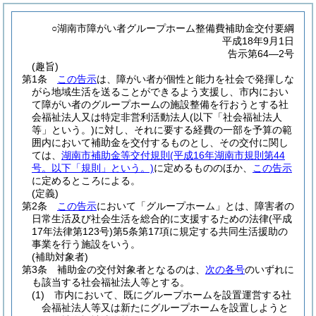
○湖南市障がい者グループホーム整備費補助金交付要綱
平成18年9月1日
告示第64―2号
(趣旨)
第1条
この告示
は、障がい者が個性と能力を社会で発揮しな
がら地域生活を送ることができるよう支援し、市内におい
て障がい者のグループホームの施設整備を行おうとする社
会福祉法人又は特定非営利活動法人
(以下「社会福祉法人
等」という。)
に対し、それに要する経費の一部を予算の範
囲内において補助金を交付するものとし、その交付に関し
ては、
湖南市補助金等交付規則
(平成16年湖南市規則第44
号。以下「規則」という。)
に定めるもののほか、
この告示
に定めるところによる。
(定義)
第2条
この告示
において「グループホーム」とは、障害者の
日常生活及び社会生活を総合的に支援するための法律
(平成
17年法律第123号)
第5条第17項に規定する共同生活援助の
事業を行う施設をいう。
(補助対象者)
第3条
補助金の交付対象者となるのは、
次の各号
のいずれに
も該当する社会福祉法人等とする。
(1)
市内において、既にグループホームを設置運営する社
会福祉法人等又は新たにグループホームを設置しようと