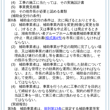
(4)
工事の施工に当たっては、その実施設計書
(5)
事業費見積書
(6)
その他市長が必要と認める書類
(補助金交付の条件)
第8条
補助金の交付の条件は、次に掲げるとおりとする。
(1)
補助事業者は、補助事業内容を変更
(軽微な変更を除
く。)
するとき、又は事業を中止若しくは廃止するとき
は、湖南市障がい者グループホーム整備費補助事業変更
(中止・廃止)
届出書
(
様式第4号
)
を市長に提出しなければ
ならない。
(2)
補助事業者は、補助事業が予定の期間に完了しない場
合、又は補助事業の遂行が困難になった場合には、その
理由及び遂行の見通し等を書面により市長に報告し、そ
の指示を受けなければならない。
(3)
補助事業者は、補助事業により取得した財産について
は、適正な管理とその効果的な運用に努めなければなら
ない。
また、市長の承認を受けないで、補助金の目的に
反して使用し、譲渡し、交換し、貸付し、又は担保に供
してはならない。
(4)
補助事業者は、事業を行うために工事の完了を目的と
して締結するいかなる契約においても、契約の相手方が
当該工事を一括して第三者に請け負わせることを承諾し
てはならない。
(実績報告)
第9条
補助事業者は、
規則第13条
に規定する補助事業等実