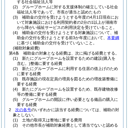
する社会福祉法人等
(2)
グループホームに対する支援体制の確立している社会
福祉法人等であって、市長が適当と認めたもの
(3)
補助金の交付を受けようとする年度の4月1日現在にお
いて対象施設における利用契約者の2分の1以上が湖南市
から障がい福祉サービスの利用決定を受けていること。
(4)
補助金の交付を受けようとする対象施設について、補
助金の交付を受けようとする前3か年度において、
本要綱
に基づく補助金の交付を受けていないこと。
(補助対象経費)
第4条
補助金の対象となる経費は、次に掲げる経費とする。
(1)
新たにグループホームを設置するための建設
(購入を
含む。)
整備に要する経費
(2)
新たにグループホームに利用する住居の借上げのため
に要する経費
(3)
既存施設の現在定員の増員を図るための増改築整備に
要する経費
(4)
新たにグループホームを設置するため、既存建物改修
等の整備に要する経費
(5)
グループホームの開設に伴い必要となる備品の購入に
要する経費
2
次の各号
のいずれかに該当する経費については、補助の対
象としない。
(1)
土地の取得又は整地に要する費用
(2)
その他市長が補助対象経費として適当でないと認める