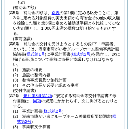
もの
(補助金の額)
第5条
補助金の額は、
別表
の第1欄に定める区分ごとに、第
2欄に定める対象経費の実支出額から寄附金その他の収入額
を控除した額と第3欄に定める補助基準額とを比較して少な
い方の額とし、1,000円未満の端数は切り捨てるものとす
る。
(事前協議)
第6条
補助金の交付を受けようとするもの
(以下「申請者」
という。)
は、湖南市障がい者グループホーム整備事業計画
協議書
(
様式第1号
)
に事業計画書
(
様式第2号
)
を添付し、次に
掲げる事項について事前に市長と協議しなければならな
い。
(1)
施設の概要
(2)
施設の整備内容
(3)
整備事業費及び施行計画
(4)
その他市長が必要と認める事項
(交付申請書)
第7条
規則第3条第1項
に規定する補助金等交付申請書の添
付書類は、
同項
の規定にかかわらず、次に掲げるとおりと
する。
(1)
事業計画書
(
様式第2号
)
(2)
湖南市障がい者グループホーム整備費所要額調書
(
様
式第3号
)
(3)
事業収支予算書