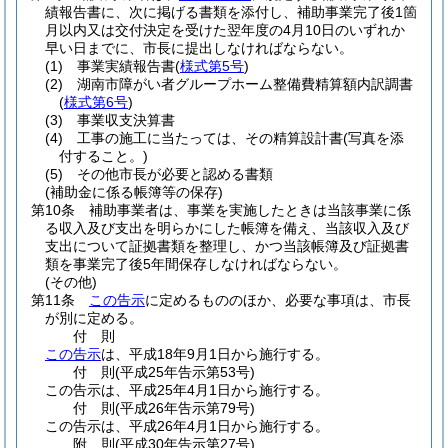
績報告書に、次に掲げる書類を添付し、補助事業完了後1箇
月以内又は交付決定を受けた翌年度の4月10日のいずれか
早い日までに、市長に提出しなければならない。
(1)
事業実績報告書
(
様式第5号
)
(2)
湖南市障がい者グループホーム整備費精算額内訳調書
(
様式第6号
)
(3)
事業収支決算書
(4)
工事の施工に当たっては、その精算設計書
(写真を添
付すること。)
(5)
その他市長が必要と認める書類
(補助金に係る帳簿等の保存)
第10条
補助事業者は、事業を実施したときは当該事業に係
る収入及び支出を明らかにした帳簿を備え、当該収入及び
支出について証拠書類を整理し、かつ当該帳簿及び証拠書
類を事業完了後5年間保存しなければならない。
(その他)
第11条
この告示
に定めるもののほか、必要な事項は、市長
が別に定める。
付
則
この告示
は、平成18年9月1日から施行する。
付
則
(平成25年
告示第53号)
この告示は、平成25年4月1日から施行する。
付
則
(平成26年
告示第79号)
この告示は、平成26年4月1日から施行する。
附
則
(平成30年
告示第27号)