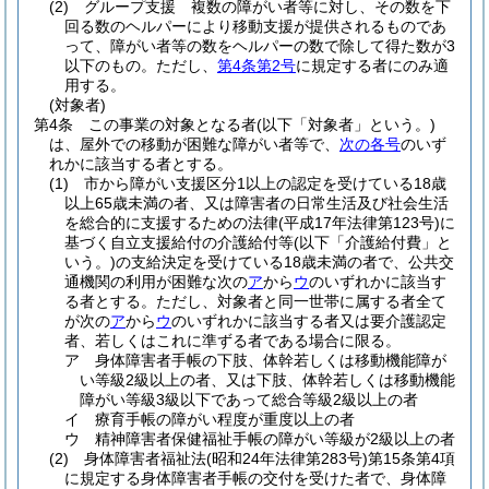
(2)
グループ支援 複数の障がい者等に対し、その数を下
回る数のヘルパーにより移動支援が提供されるものであ
って、障がい者等の数をヘルパーの数で除して得た数が3
以下のもの。
ただし、
第4条第2号
に規定する者にのみ適
用する。
(対象者)
第4条
この事業の対象となる者
(以下「対象者」という。)
は、屋外での移動が困難な障がい者等で、
次の各号
のいず
れかに該当する者とする。
(1)
市から障がい支援区分1以上の認定を受けている18歳
以上65歳未満の者、又は障害者の日常生活及び社会生活
を総合的に支援するための法律
(平成17年法律第123号)
に
基づく自立支援給付の介護給付等
(以下「介護給付費」と
いう。)
の支給決定を受けている18歳未満の者で、公共交
通機関の利用が困難な次の
ア
から
ウ
のいずれかに該当す
る者とする。
ただし、対象者と同一世帯に属する者全て
が次の
ア
から
ウ
のいずれかに該当する者又は要介護認定
者、若しくはこれに準ずる者である場合に限る。
ア
身体障害者手帳の下肢、体幹若しくは移動機能障が
い等級2級以上の者、又は下肢、体幹若しくは移動機能
障がい等級3級以下であって総合等級2級以上の者
イ
療育手帳の障がい程度が重度以上の者
ウ
精神障害者保健福祉手帳の障がい等級が2級以上の者
(2)
身体障害者福祉法
(昭和24年法律第283号)
第15条第4項
に規定する身体障害者手帳の交付を受けた者で、身体障