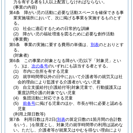
力を有する者を1人以上配置しなければならない。
(事業の内容)
第4条
障がい児の活動に必要な活動スペースを確保できる事
業実施場所において、次に掲げる事業を実施するものとす
る。
(1)
社会に適応するための日常的な訓練
(2)
障がい児の福祉増進を図るために必要な創作活動
(事業費)
第5条
事業の実施に要する費用の単価は、
別表
のとおりとす
る。
(対象者)
第6条
この事業の対象となる障がい児
(以下「対象児」とい
う。)
は、
次の各号
のいずれにも該当する者とする。
(1)
市内に住所を有する児童
(2)
就学時間帯以外の日中において介護者等の就労又は社
会的理由により監護する介護者がいない児童
(3)
自立支援給付
(介護給付等)
対象児童で、行動援護又は
重度訪問介護の対象でない児童
(4)
集団活動に対応できる児童
(5)
前各号
に掲げる児童のほか、市長が特に必要と認める
児童
(利用上限日数等)
第7条
利用日数は月2日
(
別表
の算定日数の1箇月間の合計数
をいう。)
を限度とし、対象児の就学時間帯の利用は認めな
い。
ただし、介護者等が就業又はやむを得ない理由により