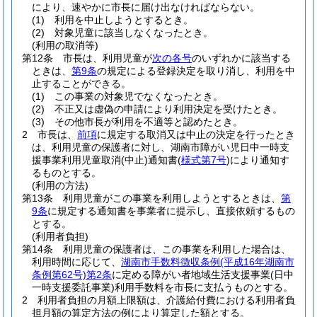
により、速やかに市長に届け出なければならない。
(1)
利用を中止しようとするとき。
(2)
対象児童に該当しなくなったとき。
(利用の取消等)
第12条
市長は、利用児童が
次の各号
のいずれかに該当する
ときは、
第9条
の規定による登録決定を取り消し、利用を中
止することができる。
(1)
この事業の対象児でなくなったとき。
(2)
不正又は虚偽の申請により利用決定を受けたとき。
(3)
その他市長が利用を不適等と認めたとき。
2
市長は、
前項
に規定する取消又は中止の決定を行ったとき
は、利用児童の保護者に対し、湖南市障がい児日中一時支
援事業利用児童取消
(中止)
通知書
(
様式第7号
)
により通知す
るものとする。
(利用の方法)
第13条
利用児童がこの事業を利用しようとするときは、
第
9条
に規定する通知書を事業者に提示し、直接依頼するもの
とする。
(利用者負担)
第14条
利用児童の保護者は、この事業を利用した場合は、
利用時間に応じて、
湖南市手数料徴収条例
(平成16年湖南市
条例第62号)
第2条
に定める障がい者地域生活支援事業
(日中
一時支援委託事業)
利用手数料を市長に支払うものとする。
2
利用者負担の月額上限額は、介護給付費における利用者負
担月額の算定方法の例により算定した額とする。