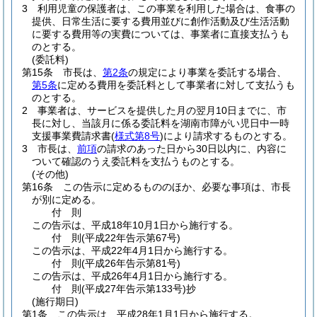
3
利用児童の保護者は、この事業を利用した場合は、食事の
提供、日常生活に要する費用並びに創作活動及び生活活動
に要する費用等の実費については、事業者に直接支払うも
のとする。
(委託料)
第15条
市長は、
第2条
の規定により事業を委託する場合、
第5条
に定める費用を委託料として事業者に対して支払うも
のとする。
2
事業者は、サービスを提供した月の翌月10日までに、市
長に対し、当該月に係る委託料を湖南市障がい児日中一時
支援事業費請求書
(
様式第8号
)
により請求するものとする。
3
市長は、
前項
の請求のあった日から30日以内に、内容に
ついて確認のうえ委託料を支払うものとする。
(その他)
第16条
この告示に定めるもののほか、必要な事項は、市長
が別に定める。
付
則
この告示は、平成18年10月1日から施行する。
付
則
(平成22年
告示第67号)
この告示は、平成22年4月1日から施行する。
付
則
(平成26年
告示第81号)
この告示は、平成26年4月1日から施行する。
付
則
(平成27年
告示第133号)
抄
(施行期日)
第1条
この告示は、平成28年1月1日から施行する。