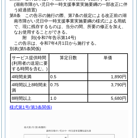
(湖南市障がい児日中一時支援事業実施要綱の一部改正に伴
う経過措置)
第8条
この告示の施行の際、第7条の規定による改正前の湖
南市障がい児日中一時支援事業実施要綱の様式による用紙
で、現に残存するものは、当分の間、所要の修正を加え、
なお使用することができる。
附
則
(令和7年
告示第14号)
この告示は、令和7年4月1日から施行する。
別表
(第5条関係)
サービス提供時間
算定日数
単価
(利用者の送迎に要
する時間を含む。)
4時間未満
0.5
1,890円
4時間以上8時間未
0.75
3,790円
満
8時間以上
1.0
5,680円
様式第1号
(第3条関係)