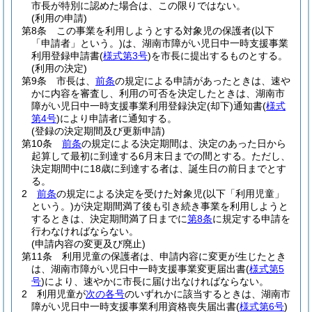
市長が特別に認めた場合は、この限りではない。
(利用の申請)
第8条
この事業を利用しようとする対象児の保護者
(以下
「申請者」という。)
は、湖南市障がい児日中一時支援事業
利用登録申請書
(
様式第3号
)
を市長に提出するものとする。
(利用の決定)
第9条
市長は、
前条
の規定による申請があったときは、速や
かに内容を審査し、利用の可否を決定したときは、湖南市
障がい児日中一時支援事業利用登録決定
(却下)
通知書
(
様式
第4号
)
により申請者に通知する。
(登録の決定期間及び更新申請)
第10条
前条
の規定による決定期間は、決定のあった日から
起算して最初に到達する6月末日までの間とする。
ただし、
決定期間中に18歳に到達する者は、誕生日の前日までとす
る。
2
前条
の規定による決定を受けた対象児
(以下「利用児童」
という。)
が決定期間満了後も引き続き事業を利用しようと
するときは、決定期間満了日までに
第8条
に規定する申請を
行わなければならない。
(申請内容の変更及び廃止)
第11条
利用児童の保護者は、申請内容に変更が生じたとき
は、湖南市障がい児日中一時支援事業変更届出書
(
様式第5
号
)
により、速やかに市長に届け出なければならない。
2
利用児童が
次の各号
のいずれかに該当するときは、湖南市
障がい児日中一時支援事業利用資格喪失届出書
(
様式第6号
)