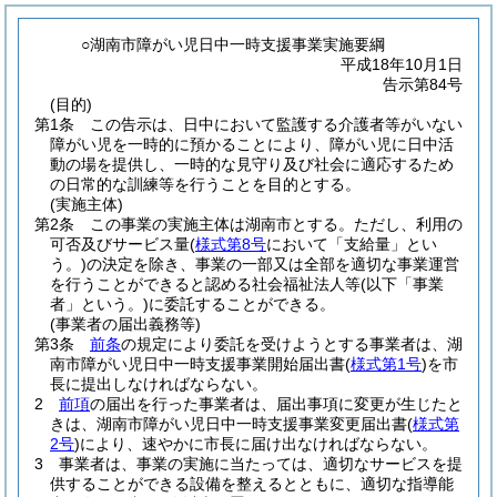
○湖南市障がい児日中一時支援事業実施要綱
平成18年10月1日
告示第84号
(目的)
第1条
この告示は、日中において監護する介護者等がいない
障がい児を一時的に預かることにより、障がい児に日中活
動の場を提供し、一時的な見守り及び社会に適応するため
の日常的な訓練等を行うことを目的とする。
(実施主体)
第2条
この事業の実施主体は湖南市とする。
ただし、利用の
可否及びサービス量
(
様式第8号
において「支給量」とい
う。)
の決定を除き、事業の一部又は全部を適切な事業運営
を行うことができると認める社会福祉法人等
(以下「事業
者」という。)
に委託することができる。
(事業者の届出義務等)
第3条
前条
の規定により委託を受けようとする事業者は、湖
南市障がい児日中一時支援事業開始届出書
(
様式第1号
)
を市
長に提出しなければならない。
2
前項
の届出を行った事業者は、届出事項に変更が生じたと
きは、湖南市障がい児日中一時支援事業変更届出書
(
様式第
2号
)
により、速やかに市長に届け出なければならない。
3
事業者は、事業の実施に当たっては、適切なサービスを提
供することができる設備を整えるとともに、適切な指導能