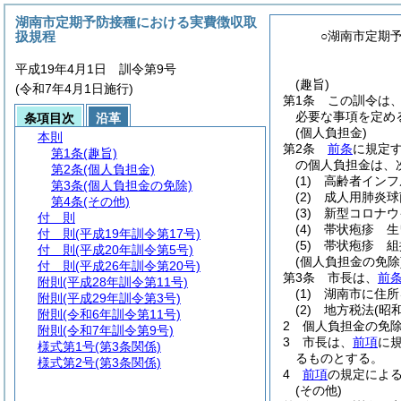
湖南市定期予防接種における実費徴収取
扱規程
○湖南市定期
平成19年4月1日 訓令第9号
(趣旨)
(令和7年4月1日施行)
第1条
この訓令は
必要な事項を定め
条項目次
沿革
(個人負担金)
本則
第2条
前条
に規定
第1条
(趣旨)
の個人負担金は、
第2条
(個人負担金)
(1)
高齢者インフル
第3条
(個人負担金の免除)
(2)
成人用肺炎球菌
第4条
(その他)
(3)
新型コロナウイ
付 則
(4)
帯状疱疹 生ワ
付 則
(平成19年訓令第17号)
(5)
帯状疱疹 組
付 則
(平成20年訓令第5号)
(個人負担金の免除
付 則
(平成26年訓令第20号)
第3条
市長は、
前
附則
(平成28年訓令第11号)
(1)
湖南市に住所
附則
(平成29年訓令第3号)
(2)
地方税法
(昭
附則
(令和6年訓令第11号)
2
個人負担金の免除
附則
(令和7年訓令第9号)
3
市長は、
前項
に
様式第1号
(第3条関係)
るものとする。
様式第2号
(第3条関係)
4
前項
の規定によ
(その他)