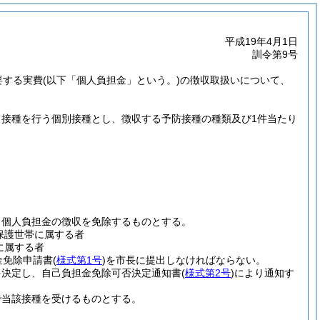
平成19年4月1日
訓令第9号
要する実費
(以下「個人負担金」という。)
の徴収取扱いについて、
接種を行う個別接種とし、徴収する予防接種の種類及び1件当たり
、個人負担金の徴収を免除するものとする。
保護世帯に属する者
に属する者
金免除申請書
(
様式第1号
)
を市長に提出しなければならない。
を決定し、自己負担金免除可否決定通知書
(
様式第2号
)
により通知す
で当該接種を受けるものとする。