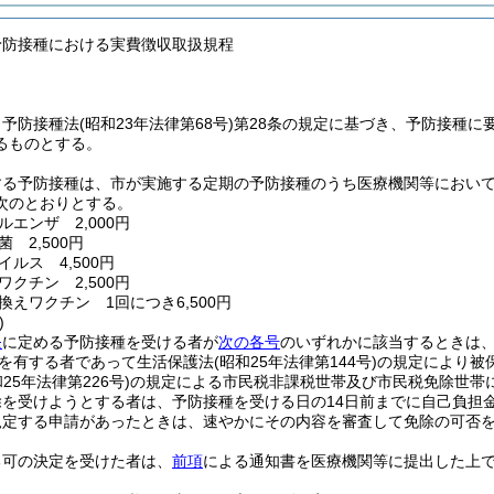
予防接種における実費徴収取扱規程
、予防接種法
(昭和23年法律第68号)
第28条の規定に基づき、予防接種に
るものとする。
する予防接種は、市が実施する定期の予防接種のうち医療機関等において
次のとおりとする。
エンザ 2,000円
 2,500円
ルス 4,500円
クチン 2,500円
換えワクチン 1回につき6,500円
)
条
に定める予防接種を受ける者が
次の各号
のいずれかに該当するときは
を有する者であって生活保護法
(昭和25年法律第144号)
の規定により被
和25年法律第226号)
の規定による市民税非課税世帯及び市民税免除世帯
を受けようとする者は、予防接種を受ける日の14日前までに自己負担
規定する申請があったときは、速やかにその内容を審査して免除の可否
る可の決定を受けた者は、
前項
による通知書を医療機関等に提出した上