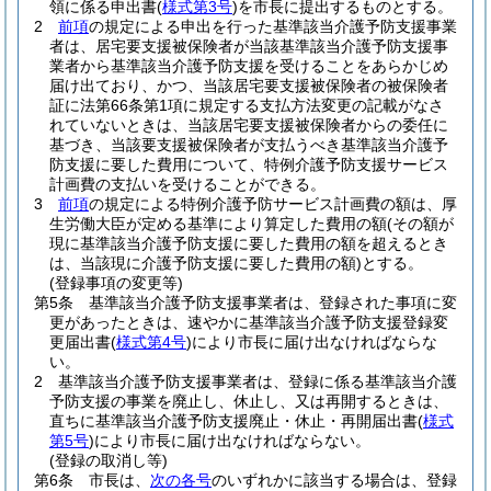
領に係る申出書
(
様式第3号
)
を市長に提出するものとする。
2
前項
の規定による申出を行った基準該当介護予防支援事業
者は、居宅要支援被保険者が当該基準該当介護予防支援事
業者から基準該当介護予防支援を受けることをあらかじめ
届け出ており、かつ、当該居宅要支援被保険者の被保険者
証に法第66条第1項に規定する支払方法変更の記載がなさ
れていないときは、当該居宅要支援被保険者からの委任に
基づき、当該要支援被保険者が支払うべき基準該当介護予
防支援に要した費用について、特例介護予防支援サービス
計画費の支払いを受けることができる。
3
前項
の規定による特例介護予防サービス計画費の額は、厚
生労働大臣が定める基準により算定した費用の額
(その額が
現に基準該当介護予防支援に要した費用の額を超えるとき
は、当該現に介護予防支援に要した費用の額)
とする。
(登録事項の変更等)
第5条
基準該当介護予防支援事業者は、登録された事項に変
更があったときは、速やかに基準該当介護予防支援登録変
更届出書
(
様式第4号
)
により市長に届け出なければならな
い。
2
基準該当介護予防支援事業者は、登録に係る基準該当介護
予防支援の事業を廃止し、休止し、又は再開するときは、
直ちに基準該当介護予防支援廃止・休止・再開届出書
(
様式
第5号
)
により市長に届け出なければならない。
(登録の取消し等)
第6条
市長は、
次の各号
のいずれかに該当する場合は、登録