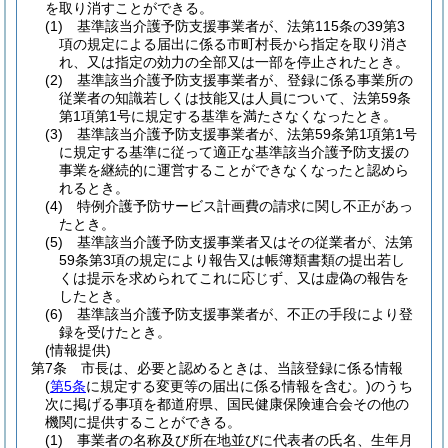
を取り消すことができる。
(1)
基準該当介護予防支援事業者が、法第115条の39第3
項の規定による届出に係る市町村長から指定を取り消さ
れ、又は指定の効力の全部又は一部を停止されたとき。
(2)
基準該当介護予防支援事業者が、登録に係る事業所の
従業者の知識若しくは技能又は人員について、法第59条
第1項第1号に規定する基準を満たさなくなったとき。
(3)
基準該当介護予防支援事業者が、法第59条第1項第1号
に規定する基準に従って適正な基準該当介護予防支援の
事業を継続的に運営することができなくなったと認めら
れるとき。
(4)
特例介護予防サービス計画費の請求に関し不正があっ
たとき。
(5)
基準該当介護予防支援事業者又はその従業者が、法第
59条第3項の規定により報告又は帳簿類書類の提出若し
くは提示を求められてこれに応じず、又は虚偽の報告を
したとき。
(6)
基準該当介護予防支援事業者が、不正の手段により登
録を受けたとき。
(情報提供)
第7条
市長は、必要と認めるときは、当該登録に係る情報
(
第5条
に規定する変更等の届出に係る情報を含む。)
のうち
次に掲げる事項を都道府県、国民健康保険連合会その他の
機関に提供することができる。
(1)
事業者の名称及び所在地並びに代表者の氏名、生年月