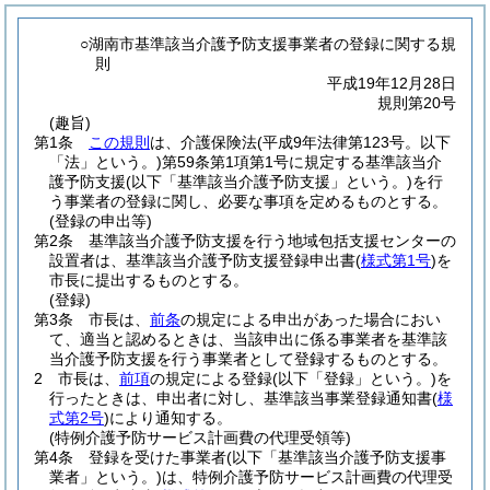
○湖南市基準該当介護予防支援事業者の登録に関する規
則
平成19年12月28日
規則第20号
(趣旨)
第1条
この規則
は、介護保険法
(平成9年法律第123号。以下
「法」という。)
第59条第1項第1号に規定する基準該当介
護予防支援
(以下「基準該当介護予防支援」という。)
を行
う事業者の登録に関し、必要な事項を定めるものとする。
(登録の申出等)
第2条
基準該当介護予防支援を行う地域包括支援センターの
設置者は、基準該当介護予防支援登録申出書
(
様式第1号
)
を
市長に提出するものとする。
(登録)
第3条
市長は、
前条
の規定による申出があった場合におい
て、適当と認めるときは、当該申出に係る事業者を基準該
当介護予防支援を行う事業者として登録するものとする。
2
市長は、
前項
の規定による登録
(以下「登録」という。)
を
行ったときは、申出者に対し、基準該当事業登録通知書
(
様
式第2号
)
により通知する。
(特例介護予防サービス計画費の代理受領等)
第4条
登録を受けた事業者
(以下「基準該当介護予防支援事
業者」という。)
は、特例介護予防サービス計画費の代理受