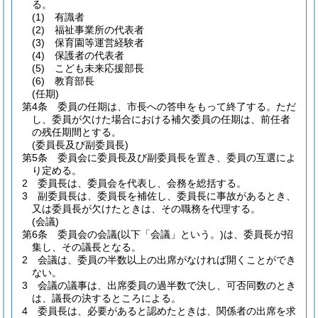
る。
(1)
有識者
(2)
福祉事業所の代表者
(3)
保育園等運営経験者
(4)
保護者の代表者
(5)
こども未来応援部長
(6)
教育部長
(任期)
第4条
委員の任期は、市長への答申をもって終了する。
ただ
し、委員が欠けた場合における補欠委員の任期は、前任者
の残任期間とする。
(委員長及び副委員長)
第5条
委員会に委員長及び副委員長を置き、委員の互選によ
り定める。
2
委員長は、委員会を代表し、会務を総括する。
3
副委員長は、委員長を補佐し、委員長に事故があるとき、
又は委員長が欠けたときは、その職務を代理する。
(会議)
第6条
委員会の会議
(以下「会議」という。)
は、委員長が招
集し、その議長となる。
2
会議は、委員の半数以上の出席がなければ開くことができ
ない。
3
会議の議事は、出席委員の過半数で決し、可否同数のとき
は、議長の決するところによる。
4
委員長は、必要があると認めたときは、関係者の出席を求