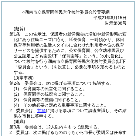
○湖南市立保育園等民営化検討委員会設置要綱
平成21年6月15日
告示第88号
(趣旨)
第1条
この告示は、保護者の就労機会の増加や就労形態の変
化にあう住民ニーズに応え、延長保育、一時預かり、休日
保育等利用者の生活スタイルに合わせた利用者本位の保育
サービスを提供するために、公立保育園、公立幼稚園及び
公立認定こども園
(以下「保育園等」という。)
の民営化に
ついて検討を行う湖南市立保育園等民営化検討委員会
(以下
「委員会」という。)
を設置し、必要な事項を定めるものと
する。
(所掌事務)
第2条
委員会は、次に掲げる事項について協議する。
(1)
保育園等の民営化に関すること。
(2)
保育園等の統廃合に関すること。
(3)
保育園等の整備に関すること。
(4)
その他必要と定める重要事項に関すること。
2
委員会は、
前項
に掲げる事項について調査審議し、その結
果を市長に答申する。
(組織)
第3条
委員会は、12人以内をもって組織する。
2
委員は、次に掲げるもののうちから市長が委嘱又は任命す